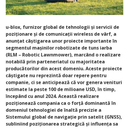
u-blox, furnizor global de tehnologii și servicii de
poziționare și de comunicații wireless de vârf, a
anunțat câștigarea unor proiecte importante în
segmentul mașinilor robotizate de tuns iarba
(RLM – Robotic Lawnmower), marcând o realizare
notabilă prin parteneriatul cu majoritatea
producătorilor din acest domeniu. Aceste proiecte
câștigate nu reprezintă doar repere pentru
companie, ci se anticipează că vor genera venituri
estimate la peste 100 de milioane USD, în timp,
începând cu anul 2024. Această realizare
poziționează compania ca o forță dominantă în
domeniul tehnologiei de înaltă precizie a
Sistemului global de navigație prin satelit (GNSS),
subliniind poziționarea strategică și influența sa