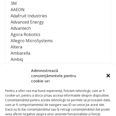
3M
AAEON
Adafruit Industries
Advanced Energy
Advantech
Agora Robotics
Allegro MicroSystems
Altera
Ambarella
Ambiq
AMD / Xilinx
Administrează
Amphenol
consimțămintele pentru
Analog Devices
cookie-uri
Anritsu Corporation
Ansys
Pentru a oferi cea mai bună experiență, folosim tehnologii, cum ar fi
cookie-uri, pentru a stoca și/sau accesa informațiile despre dispozitive.
APS
Consimțământul pentru aceste tehnologii ne permite să procesăm date,
Arduino
cum ar fi comportamentul de navigare sau ID-uri unice pe acest site.
Arm
Dacă nu îți dai consimțământul sau îți retragi consimțământul dat poate
avea afecte negative asupra unor anumite funcționalități și funcții.
Asentics