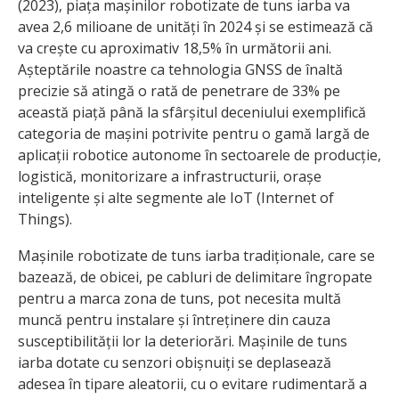
(2023), piața mașinilor robotizate de tuns iarba va
avea 2,6 milioane de unități în 2024 și se estimează că
va crește cu aproximativ 18,5% în următorii ani.
Așteptările noastre ca tehnologia GNSS de înaltă
precizie să atingă o rată de penetrare de 33% pe
această piață până la sfârșitul deceniului exemplifică
categoria de mașini potrivite pentru o gamă largă de
aplicații robotice autonome în sectoarele de producție,
logistică, monitorizare a infrastructurii, orașe
inteligente și alte segmente ale IoT (Internet of
Things).
Mașinile robotizate de tuns iarba tradiționale, care se
bazează, de obicei, pe cabluri de delimitare îngropate
pentru a marca zona de tuns, pot necesita multă
muncă pentru instalare și întreținere din cauza
susceptibilității lor la deteriorări. Mașinile de tuns
iarba dotate cu senzori obișnuiți se deplasează
adesea în tipare aleatorii, cu o evitare rudimentară a