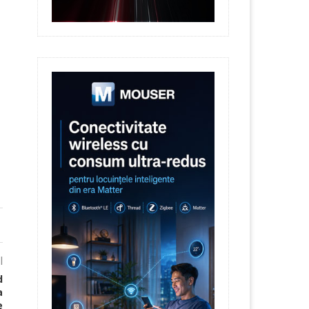
l
d
a
e