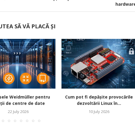
hardwar
UTEA SĂ VĂ PLACĂ ȘI
sele Weidmüller pentru
Cum pot fi depășite provocările
ții de centre de date
dezvoltării Linux în...
22 July 2026
10 July 2026