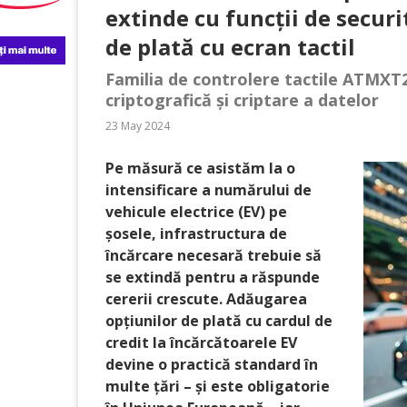
extinde cu funcții de secur
de plată cu ecran tactil
Familia de controlere tactile ATMXT2
criptografică și criptare a datelor
23 May 2024
Pe măsură ce asistăm la o
intensificare a numărului de
vehicule electrice (EV) pe
șosele, infrastructura de
încărcare necesară trebuie să
se extindă pentru a răspunde
cererii crescute. Adăugarea
opțiunilor de plată cu cardul de
credit la încărcătoarele EV
devine o practică standard în
multe țări – și este obligatorie