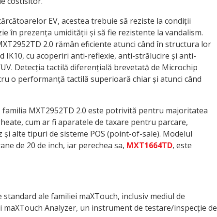
e costisitor.
ncărcătoarelor EV, acestea trebuie să reziste la condiții
e în prezența umidității și să fie rezistente la vandalism.
l MXT2952TD 2.0 rămân eficiente atunci când în structura lor
IK10, cu acoperiri anti-reflexie, anti-strălucire și anti-
R/UV. Detecția tactilă diferențială brevetată de Microchip
ru o performanță tactilă superioară chiar și atunci când
e, familia MXT2952TD 2.0 este potrivită pentru majoritatea
heate, cum ar fi aparatele de taxare pentru parcare,
și alte tipuri de sisteme POS (point-of-sale). Modelul
ane de 20 de inch, iar perechea sa,
MXT1664TD
, este
 standard ale familiei maXTouch, inclusiv mediul de
și maXTouch Analyzer, un instrument de testare/inspecție de