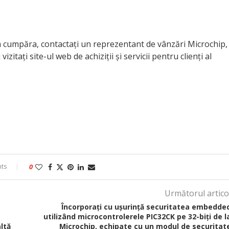
 cumpăra, contactați un reprezentant de vânzări Microchip,
izitați site-ul web de achiziții și servicii pentru clienți al
ts
0
Următorul artico
Încorporați cu ușurință securitatea embedde
utilizând microcontrolerele PIC32CK pe 32-biți de l
ltă
Microchip, echipate cu un modul de securitat