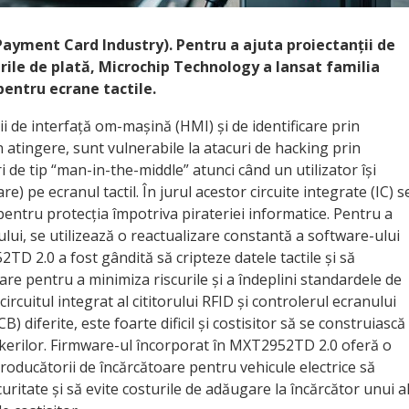
Payment Card Industry). Pentru a ajuta proiectanții de
urile de plată, Microchip Technology a lansat familia
pentru ecrane tactile.
i de interfață om-mașină (HMI) și de identificare prin
 atingere, sunt vulnerabile la atacuri de hacking prin
i de tip “man-in-the-middle” atunci când un utilizator își
e) pe ecranul tactil. În jurul acestor circuite integrate (IC) s
pentru protecția împotriva pirateriei informatice. Pentru a
ului, se utilizează o reactualizare constantă a software-ului
2TD 2.0 a fost gândită să cripteze datele tactile și să
ware pentru a minimiza riscurile și a îndeplini standardele de
ircuitul integrat al cititorului RFID și controlerul ecranului
CB) diferite, este foarte dificil și costisitor să se construiască
ckerilor. Firmware-ul încorporat în MXT2952TD 2.0 oferă o
oducătorii de încărcătoare pentru vehicule electrice să
ritate și să evite costurile de adăugare la încărcător unui a