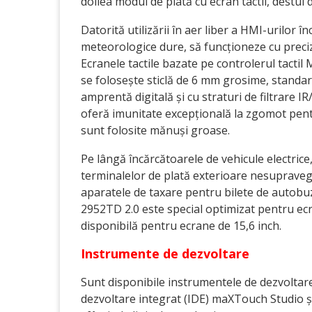
doilea modul de plată cu ecran tactil, destul d
Datorită utilizării în aer liber a HMI-urilor î
meteorologice dure, să funcționeze cu precizi
Ecranele tactile bazate pe controlerul tacti
se folosește sticlă de 6 mm grosime, standard 
amprentă digitală și cu straturi de filtrare I
oferă imunitate excepțională la zgomot pent
sunt folosite mănuși groase.
Pe lângă încărcătoarele de vehicule electric
terminalelor de plată exterioare nesupraveg
aparatele de taxare pentru bilete de autobuz 
2952TD 2.0 este special optimizat pentru ecr
disponibilă pentru ecrane de 15,6 inch.
Instrumente de dezvoltare
Sunt disponibile instrumentele de dezvoltare
dezvoltare integrat (IDE) maXTouch Studio 