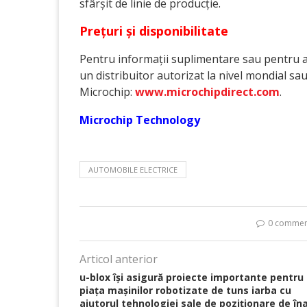
sfârșit de linie de producție.
Prețuri și disponibilitate
Pentru informații suplimentare sau pentru a
un distribuitor autorizat la nivel mondial sau v
Microchip:
www.microchipdirect.com
.
Microchip Technology
AUTOMOBILE ELECTRICE
0 commen
Articol anterior
u-blox își asigură proiecte importante pentru
piața mașinilor robotizate de tuns iarba cu
ajutorul tehnologiei sale de poziționare de îna