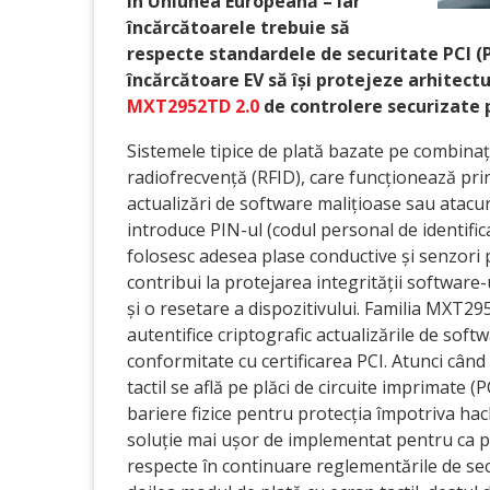
în Uniunea Europeană – iar
încărcătoarele trebuie să
respecte standardele de securitate PCI (
încărcătoare EV să își protejeze arhitect
MXT2952TD 2.0
de controlere securizate 
Sistemele tipice de plată bazate pe combinați
radiofrecvență (RFID), care funcționează prin
actualizări de software malițioase sau atacur
introduce PIN-ul (codul personal de identificar
folosesc adesea plase conductive și senzori 
contribui la protejarea integrității software-
și o resetare a dispozitivului. Familia MXT295
autentifice criptografic actualizările de soft
conformitate cu certificarea PCI. Atunci când c
tactil se află pe plăci de circuite imprimate (P
bariere fizice pentru protecția împotriva ha
soluție mai ușor de implementat pentru ca pr
respecte în continuare reglementările de secu