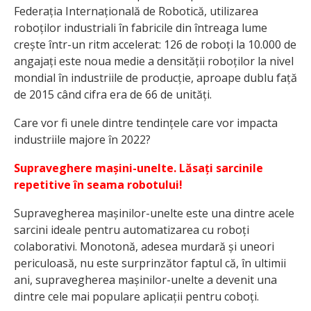
Federația Internațională de Robotică, utilizarea
roboților industriali în fabricile din întreaga lume
crește într-un ritm accelerat: 126 de roboți la 10.000 de
angajați este noua medie a densității roboților la nivel
mondial în industriile de producție, aproape dublu față
de 2015 când cifra era de 66 de unități.
Care vor fi unele dintre tendințele care vor impacta
industriile majore în 2022?
Supraveghere mașini-unelte. Lăsați sarcinile
repetitive în seama robotului!
Supravegherea mașinilor-unelte este una dintre acele
sarcini ideale pentru automatizarea cu roboți
colaborativi. Monotonă, adesea murdară și uneori
periculoasă, nu este surprinzător faptul că, în ultimii
ani, supravegherea mașinilor-unelte a devenit una
dintre cele mai populare aplicații pentru coboți.