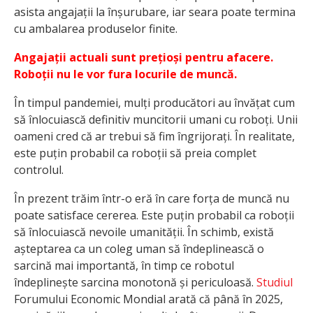
asista angajații la înșurubare, iar seara poate termina
cu ambalarea produselor finite.
Angajații actuali sunt prețioși pentru afacere.
Roboții nu le vor fura locurile de muncă.
În timpul pandemiei, mulți producători au învățat cum
să înlocuiască definitiv muncitorii umani cu roboți. Unii
oameni cred că ar trebui să fim îngrijorați. În realitate,
este puțin probabil ca roboții să preia complet
controlul.
În prezent trăim într-o eră în care forța de muncă nu
poate satisface cererea. Este puțin probabil ca roboții
să înlocuiască nevoile umanității. În schimb, există
așteptarea ca un coleg uman să îndeplinească o
sarcină mai importantă, în timp ce robotul
îndeplinește sarcina monotonă și periculoasă.
Studiul
Forumului Economic Mondial arată că până în 2025,