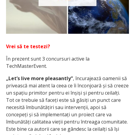
Vrei să te testezi?
În prezent sunt 3 concursuri active la
TechMasterEvent.
„Let’s live more pleasantly”
, încurajează oamenii să
privească mai atent la ceea ce îi înconjoară și să creeze
un spațiu primitor pentru ei înșiși și pentru ceilalți.
Tot ce trebuie să faceți este să găsiți un punct care
necesită îmbunătățiri sau intervenții, apoi să
concepeți și să implementați un proiect care va
îmbunătăți calitatea vieții pentru întreaga comunitate.
Este bine ca autorii care se gândesc la ceilalți să își