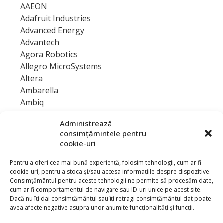
AAEON
Adafruit Industries
Advanced Energy
Advantech
Agora Robotics
Allegro MicroSystems
Altera
Ambarella
Ambiq
AMD / Xilinx
Administrează
Amphenol
consimțămintele pentru
Analog Devices
cookie-uri
Anritsu Corporation
Ansys
Pentru a oferi cea mai bună experiență, folosim tehnologii, cum ar fi
cookie-uri, pentru a stoca și/sau accesa informațiile despre dispozitive.
APS
Consimțământul pentru aceste tehnologii ne permite să procesăm date,
Arduino
cum ar fi comportamentul de navigare sau ID-uri unice pe acest site.
Arm
Dacă nu îți dai consimțământul sau îți retragi consimțământul dat poate
avea afecte negative asupra unor anumite funcționalități și funcții.
Asentics
ASM