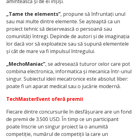
amintească și de ei înșiși.
„Tame the elements”
, propune să înfruntați unul
sau mai multe dintre elemente. Se așteaptă ca un
proiect tehnic să deservească o persoană sau
comunități întregi. Depinde de autori și de imaginația
lor dacă vor să exploateze sau să supună elementele
și cât de mare va fi impulsul întregului.
„MechoManiac”
, se adresează tuturor celor care pot
combina electronica, informatica și mecanica într-unul
singur. Subiectul ideii mecatronice este absolut liber:
poate fi un aparat medical sau o jucărie modernă.
TechMasterEvent oferă premii
Fiecare dintre concursurile în desfășurare are un fond
de premii de 3.500 USD. În timp ce un participant
poate înscrie un singur proiect la o anumită
competiție, numărul de competiții la care un