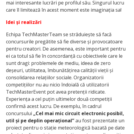
mai interesante lucrări pe profilul său. Singurul lucru
care îl limitează în acest moment este imaginația sa!
Idei și realizări
Echipa TechMasterTeam se străduiește să facă
concursurile pregătite să fie diverse și provocatoare
pentru creatori. De asemenea, este important pentru
ei ca totul să fie în concordanță cu obiectivele care le
sunt dragi: problemele de mediu, ideea de zero
deșeuri, utilitatea, îmbunătățirea calității vieții și
consolidarea relațiilor sociale. Organizatorii
competițiilor nu au nicio îndoială că utilizatorii
TechMasterEvent pot avea pretenții ridicate.
Experiența a cel puțin ultimelor două competiții
confirmă acest lucru. De exemplu, în cadrul
concursului
„Cel mai mic circuit electronic posibil,
util și pe deplin operațional”
au fost prezentate un
proiect pentru o stație meteorologică bazată pe date