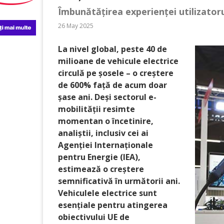
Îmbunătățirea experienței utilizatoru
26 May 2025
La nivel global, peste 40 de
milioane de vehicule electrice
circulă pe șosele – o creștere
de 600% față de acum doar
șase ani. Deși sectorul e-
mobilității resimte
momentan o încetinire,
analiștii, inclusiv cei ai
Agenției Internaționale
pentru Energie (IEA),
estimează o creștere
semnificativă în următorii ani.
Vehiculele electrice sunt
esențiale pentru atingerea
obiectivului UE de