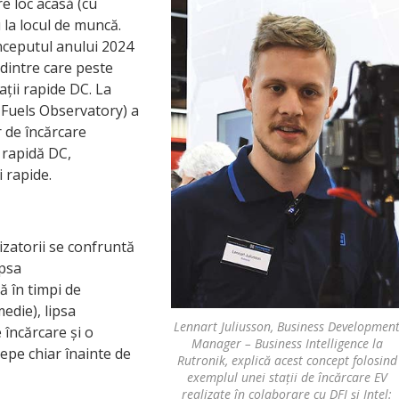
re loc acasă (cu
 la locul de muncă.
începutul anului 2024
 dintre care peste
ații rapide DC. La
 Fuels Observatory) a
r de încărcare
 rapidă DC,
 rapide.
lizatorii se confruntă
ipsa
tă în timpi de
edie), lipsa
Lennart Juliusson, Business Developmen
e încărcare și o
Manager – Business Intelligence la
epe chiar înainte de
Rutronik, explică acest concept folosind
exemplul unei stații de încărcare EV
realizate în colaborare cu DFI și Intel: