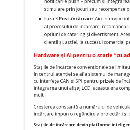
notificările push – precum și integrarea
stimulare prin jocuri sau recompense pe
Faza 3
Post-încărcare
: Aici intervine i
al procesului de încărcare, recomandări
opțiuni de catering și divertisment. Aces
clienții și, astfel, la succesul comercial
Hardware și AI pentru o stație “cu a
Stațiile de încărcare convenționale se limitau
în centrul atenției se afla sistemul de man
cu interfețe CAN și SPI pentru prizele de înc
integrarea unui afișaj LCD, aceasta era compl
mult.
Creșterea constantă a numărului de vehicule e
încărcare impun o regândire a proiectării și o
Stațiile de încărcare devin platforme intelige