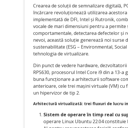
Crearea de soluții de semnalizare digitală, POS
încărcare revoluționează utilizarea acestora ș
implementată de DFI, Intel și Rutronik, combi
vocale de mari dimensiuni pentru a permite se
comportamentale, detectarea defectelor și re
nevoi, această soluție generează noi surse de v
sustenabilitate (ESG – Environmental, Social
tehnologia de virtualizare.
Din punct de vedere hardware, dezvoltatorii 
RPS630, procesorul Intel Core i9 din a 13-a g
buna funcționare a arhitecturii software com
anterioare, cele trei mașini virtuale (VM) cu f
un hipervizor de tip 2.
Arhitectură virtualizată: trei fluxuri de lucru 
Sistem de operare în timp real cu sup
operare Linux Ubuntu 22.04 constituie 