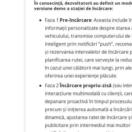
În consecință, dezvoltatorii au definit un mode
versiune demo a stației de încărcare:
Faza 1
Pre-încărcare
: Aceasta include 
informații personalizate despre starea 
vehiculului, transmise computerului de 
inteligent prin notificări “push”, recom
și rezervarea intervalelor de încărcare p
planificarea rutei, care servește la redu
în cazul unei călătorii mai lungi, prin al
oferirea unei experiențe plăcute.
Faza 2
Încărcare propriu-zisă
(sau inte
interacțiune multimodală cu clienții, car
depanare proactivă în timpul procesului d
precum și inițierea automată a încărcări
dinamică, ajustarea ratei de încărcare și 
publicitare prin intermediul mai multor c