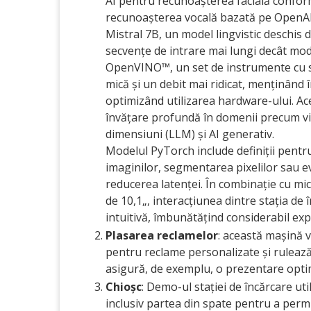
AI pentru recunoașterea facială confor
recunoașterea vocală bazată pe OpenAI W
Mistral 7B, un model lingvistic deschis 
secvențe de intrare mai lungi decât mode
OpenVINO™, un set de instrumente cu su
mică și un debit mai ridicat, menținând
optimizând utilizarea hardware-ului. Ace
învățare profundă în domenii precum vi
dimensiuni (LLM) și AI generativ.
Modelul PyTorch include definiții pentru 
imaginilor, segmentarea pixelilor sau eval
reducerea latenței. În combinație cu mic
de 10,1„, interacțiunea dintre stația de î
intuitivă, îmbunătățind considerabil expe
Plasarea reclamelor
: această mașină 
pentru reclame personalizate și ruleaz
asigură, de exemplu, o prezentare opti
Chioșc
: Demo-ul stației de încărcare ut
inclusiv partea din spate pentru a permi