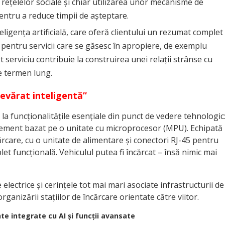
 rețelelor sociale și chiar utilizarea unor mecanisme de
ntru a reduce timpii de așteptare.
nteligența artificială, care oferă clientului un rezumat complet
 pentru servicii care se găsesc în apropiere, de exemplu
t serviciu contribuie la construirea unei relații strânse cu
 pe termen lung.
devărat inteligentă”
 la funcționalitățile esențiale din punct de vedere tehnologic
agement bazat pe o unitate cu microprocesor (MPU). Echipată
ărcare, cu o unitate de alimentare și conectori RJ-45 pentru
et funcțională. Vehiculul putea fi încărcat – însă nimic mai
lectrice și cerințele tot mai mari asociate infrastructurii de
rganizării stațiilor de încărcare orientate către viitor.
nte integrate cu AI și funcții avansate