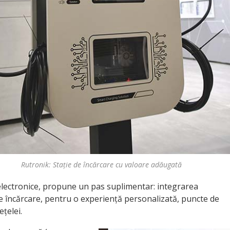
Rutronik: Stație de încărcare cu valoare adăugată
lectronice, propune un pas suplimentar: integrarea
ce de încărcare, pentru o experiență personalizată, puncte de
ețelei.