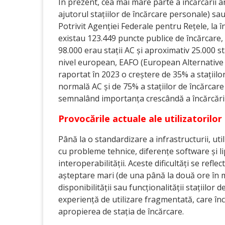
În prezent, cea mai mare parte a încărcării a
ajutorul stațiilor de încărcare personale) sau
Potrivit Agenției Federale pentru Rețele, la 
existau 123.449 puncte publice de încărcare,
98.000 erau stații AC și aproximativ 25.000 st
nivel european, EAFO (European Alternative
raportat în 2023 o creștere de 35% a stațiilo
normală AC și de 75% a stațiilor de încărcare
semnalând importanța crescândă a încărcării
Provocările actuale ale utilizatorilor
Până la o standardizare a infrastructurii, uti
cu probleme tehnice, diferențe software și l
interoperabilității. Aceste dificultăți se reflec
așteptare mari (de una până la două ore în m
disponibilității sau funcționalității stațiilor d
experiență de utilizare fragmentată, care înc
apropierea de stația de încărcare.