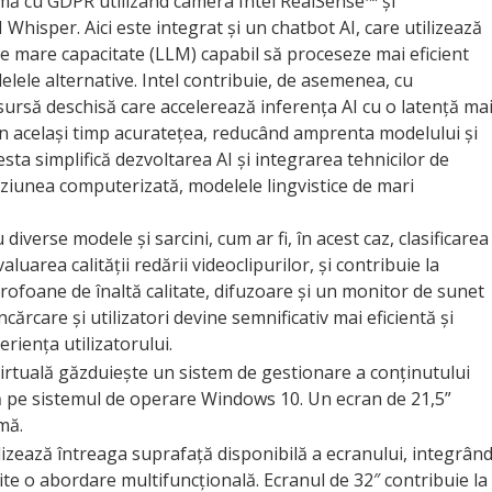
mă cu GDPR utilizând camera Intel RealSense™ și
hisper. Aici este integrat și un chatbot AI, care utilizează
de mare capacitate (LLM) capabil să proceseze mai eficient
lele alternative. Intel contribuie, de asemenea, cu
rsă deschisă care accelerează inferența AI cu o latență ma
 în același timp acuratețea, reducând amprenta modelului și
sta simplifică dezvoltarea AI și integrarea tehnicilor de
ziunea computerizată, modelele lingvistice de mari
diverse modele și sarcini, cum ar fi, în acest caz, clasificarea
uarea calității redării videoclipurilor, și contribuie la
rofoane de înaltă calitate, difuzoare și un monitor de sunet
ncărcare și utilizatori devine semnificativ mai eficientă și
riența utilizatorului.
virtuală găzduiește un sistem de gestionare a conținutului
ă pe sistemul de operare Windows 10. Un ecran de 21,5”
mă.
ilizează întreaga suprafață disponibilă a ecranului, integrân
te o abordare multifuncțională. Ecranul de 32″ contribuie la