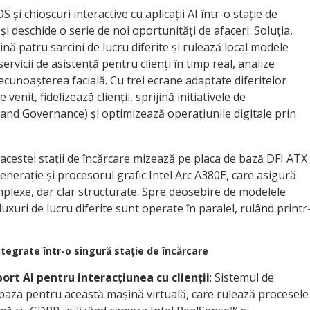
 și chioșcuri interactive cu aplicații AI într-o stație de
i deschide o serie de noi oportunități de afaceri. Soluția,
nă patru sarcini de lucru diferite și rulează local modele
rvicii de asistență pentru clienți în timp real, analize
cunoașterea facială. Cu trei ecrane adaptate diferitelor
enit, fidelizează clienții, sprijină initiativele de
 and Governance) și optimizează operațiunile digitale prin
acestei stații de încărcare mizează pe placa de bază DFI ATX
enerație și procesorul grafic Intel Arc A380E, care asigură
plexe, dar clar structurate. Spre deosebire de modelele
luxuri de lucru diferite sunt operate în paralel, rulând printr
integrate într-o singură stație de încărcare
ort AI pentru interacțiunea cu clienții
: Sistemul de
baza pentru această mașină virtuală, care rulează procesele