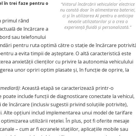
l în trei faze pentru o
“Viitorul încărcării vehiculelor electrice
nu constă doar în alimentarea bateriei,
ci și în utilizarea AI pentru a anticipa
în primul rând
nevoile utilizatorilor și a crea o
experiență fluidă și personalizată.”
actuală de încărcare a
bord sau telefonului
andări pentru ruta optimă către o stație de încărcare potrivit
entru a evita timpii de așteptare. O altă caracteristică este
cerea anxietății clienților cu privire la autonomia vehiculului
egerea unor opriri optim plasate și, în funcție de oprire, la
rmediară)
: Această etapă se caracterizează printr-o
e poate include funcții de diagnosticare conectate la vehicul,
e încărcare (inclusiv sugestii privind soluțiile potrivite),
i. Alte opțiuni includ implementarea unui model de tarifare
optimizarea utilizării rețelei. În plus, pot fi oferite mesaje
anale – cum ar fi ecranele stațiilor, aplicațiile mobile sau