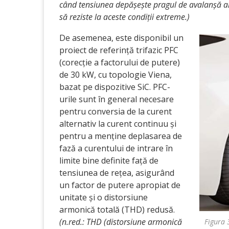
când tensiunea depășește pragul de avalanșă al
să reziste la aceste condiții extreme.)
De asemenea, este disponibil un
proiect de referință trifazic PFC
(corecție a factorului de putere)
de 30 kW, cu topologie Viena,
bazat pe dispozitive SiC. PFC-
urile sunt în general necesare
pentru conversia de la curent
alternativ la curent continuu și
pentru a menține deplasarea de
fază a curentului de intrare în
limite bine definite față de
tensiunea de rețea, asigurând
un factor de putere apropiat de
unitate și o distorsiune
armonică totală (THD) redusă.
(n.red.: THD (distorsiune armonică
Figura 