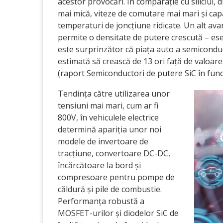
acestor provocări. În comparație cu siliciul, 
mai mică, viteze de comutare mai mari și capa
temperaturi de joncțiune ridicate. Un alt av
permite o densitate de putere crescută – esen
este surprinzător că piața auto a semiconduc
estimată să crească de 13 ori față de valoare
(raport Semiconductori de putere SiC în funcț
Tendința către utilizarea unor
tensiuni mai mari, cum ar fi
800V, în vehiculele electrice
determină apariția unor noi
modele de invertoare de
tracțiune, convertoare DC-DC,
încărcătoare la bord și
compresoare pentru pompe de
căldură și pile de combustie.
Performanța robustă a
MOSFET-urilor și diodelor SiC de