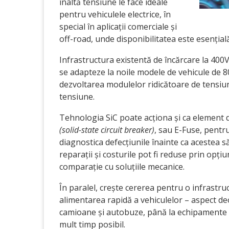
înaltă tensiune le face ideale
pentru vehiculele electrice, în
special în aplicații comerciale și
off-road, unde disponibilitatea este esențială
Infrastructura existentă de încărcare la 400
se adapteze la noile modele de vehicule de 8
dezvoltarea modulelor ridicătoare de tensiun
tensiune.
Tehnologia SiC poate acționa și ca element d
(
solid-state circuit breaker
)
, sau E-Fuse, pentru
diagnostica defecțiunile înainte ca acestea 
reparații și costurile pot fi reduse prin opți
comparație cu soluțiile mecanice.
În paralel, crește cererea pentru o infrastru
alimentarea rapidă a vehiculelor – aspect deo
camioane și autobuze, până la echipamente mi
mult timp posibil.