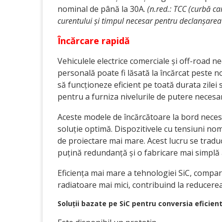
nominal de până la 30A.
(n.red.: TCC (curbă car
curentului și timpul necesar pentru declanșarea 
Încărcare rapidă
Vehiculele electrice comerciale și off-road n
personală poate fi lăsată la încărcat peste 
să funcționeze eficient pe toată durata zilei 
pentru a furniza nivelurile de putere necesar
Aceste modele de încărcătoare la bord necesit
soluție optimă. Dispozitivele cu tensiuni no
de proiectare mai mare. Acest lucru se tradu
puțină redundanță și o fabricare mai simplă
Eficiența mai mare a tehnologiei SiC, compara
radiatoare mai mici, contribuind la reducerea
Soluții bazate pe SiC pentru conversia eficien