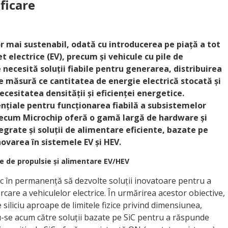
ificare
or mai sustenabil, odată cu introducerea pe piață a tot
 electrice (EV), precum și vehicule cu pile de
e necesită soluții fiabile pentru generarea, distribuirea
e măsură ce cantitatea de energie electrică stocată și
ecesitatea densității și eficienței energetice.
ențiale pentru funcționarea fiabilă a subsistemelor
precum Microchip oferă o gamă largă de hardware și
grate și soluții de alimentare eficiente, bazate pe
inovarea în sistemele EV și HEV.
le de propulsie și alimentare EV/HEV
c în permanență să dezvolte soluții inovatoare pentru a
care a vehiculelor electrice. În urmărirea acestor obiective,
 siliciu aproape de limitele fizice privind dimensiunea,
u-se acum către soluții bazate pe SiC pentru a răspunde