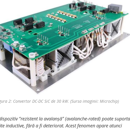
gura 2: Convertor DC-DC SiC de 30 kW. (Sursa imaginii: Microchip)
 dispozitiv “rezistent la avalanșă” (avalanche-rated) poate suport
te inductive, fără a fi deteriorat. Acest fenomen apare atunci