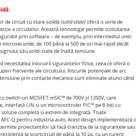
lid
ă
r de circuit cu stare solidă
(solid-state)
oferă o serie de
otecție a circuitelor. Această tehnologie permite comutarea
figurabil prin software – de exemplu, prin intermediul unei
în microsecunde, de 100 până la 500 de ori mai rapid decât
signului său solid-state de înaltă tensiune.
d necesitatea înlocuirii siguranțelor fizice, ceea ce oferă o
eruperi frecvente ale circuitului. Riscurile potențiale de arc
ă tensiune prin contacte mecanice sunt eliminate atunci când
cu switch-uri MOSFET mSiC™ de 700V și 1200V, care
e, interfață LIN și un microcontroler PIC™ pe 8-biți cu
 soluție completă și extrem de integrată. Toate
e AEC-Q pentru industria auto. Acest design implementează 
permite proiectanților să facă tranziția de la siguranțele sau
rezistență la scurtcircuit de până la 10 µs, cu un curent