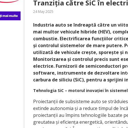
Tranziția către SiC în electr
24 May 2025
Industria auto se îndreaptă către un viit
mai multor vehicule hibride (HEV), complet
combustie. Electrificarea funcțiilor critic
și controlul sistemelor de mare putere. P
utilizată de vehicule crește, sporește și n
Monitorizarea și controlul precis sunt es
electrice. Furnizorii de semiconductori 
software, instrumente de dezvoltare inte
carbura de siliciu (SiC), pentru a sprijini 
Tehnologia SiC – motorul inovației în sisteme
Proiectanții de subsisteme auto se străduies
extinde autonomia și a reduce timpul de încăr
proiectanții au împins tehnologiile bazate pe
greutatea și eficiența energetică, orientând