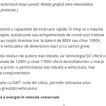
acteristică timp-curent): Relație grafică între intensitatea
protecției.)
ecesită o capacitate de încărcare rapidă. În timp ce o mașină
noapte, autobuzele sau echipamentele de construcții trebuie
sau nopții. Acestea trec la baterii de 800V sau chiar 1000V,
e vehiculelor de dimensiuni mari și cu sarcini grele.
ă niveluri de putere mai ridicate, iar tehnologia SiC oferă o
minale de 1200V și chiar 1700V oferă dezvoltatorilor o marjă
ce printr-o performanță mai ridicată a vehiculului, mai
 a componentelor.
tiv cu IGBT-urile din siliciu, permite utilizarea unor
 greutății vehiculului.
tă a energiei în vehicule comerciale