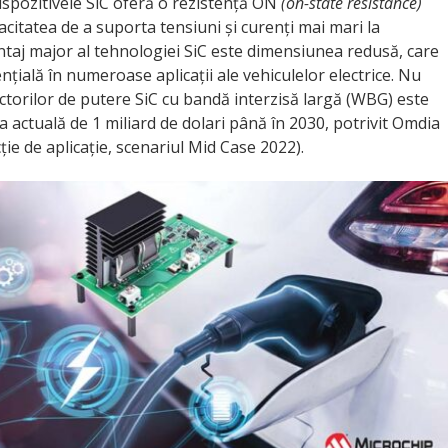
dispozitivele SiC oferă o rezistență ON
(on-state resistance)
citatea de a suporta tensiuni și curenți mai mari la
antaj major al tehnologiei SiC este dimensiunea redusă, care
țială în numeroase aplicații ale vehiculelor electrice. Nu
torilor de putere SiC cu bandă interzisă largă (WBG) este
a actuală de 1 miliard de dolari până în 2030, potrivit Omdia
ie de aplicație, scenariul Mid Case 2022).