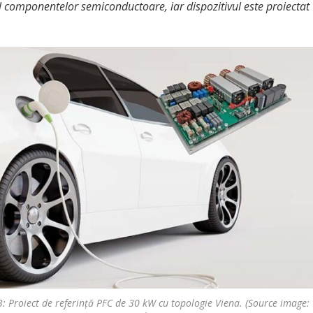
 componentelor semiconductoare, iar dispozitivul este proiectat
3: Proiect de referință PFC de 30 kW cu topologie Viena. (Source image: