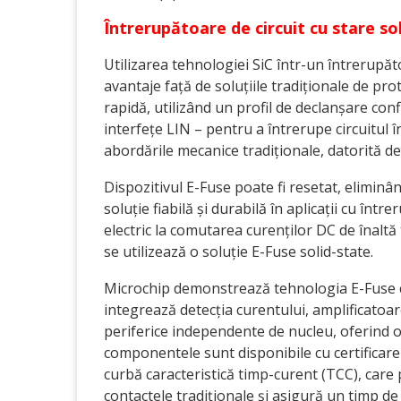
Întrerupătoare de circuit cu stare so
Utilizarea tehnologiei SiC într-un întrerupăto
avantaje față de soluțiile tradiționale de pr
rapidă, utilizând un profil de declanșare con
interfețe LIN – pentru a întrerupe circuitul 
abordările mecanice tradiționale, datorită de
Dispozitivul E-Fuse poate fi resetat, eliminân
soluție fiabilă și durabilă în aplicații cu într
electric la comutarea curenților DC de înalt
se utilizează o soluție E-Fuse solid-state.
Microchip demonstrează tehnologia E-Fuse 
integrează detecția curentului, amplificatoar
periferice independente de nucleu, oferind o
componentele sunt disponibile cu certificar
curbă caracteristică timp-curent (TCC), care 
contactele tradiționale și asigură un timp de 