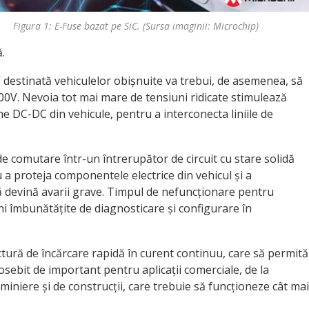
Figura 1: E-Fuse bazat pe SiC. (Sursa imaginii: Microchip)
.
V destinată vehiculelor obișnuite va trebui, de asemenea, să
00V. Nevoia tot mai mare de tensiuni ridicate stimulează
e DC-DC din vehicule, pentru a interconecta liniile de
e comutare într-un întrerupător de circuit cu stare solidă
 a proteja componentele electrice din vehicul și a
să devină avarii grave. Timpul de nefuncționare pentru
uni îmbunătățite de diagnosticare și configurare în
ctură de încărcare rapidă în curent continuu, care să permită
sebit de important pentru aplicații comerciale, de la
niere și de construcții, care trebuie să funcționeze cât mai