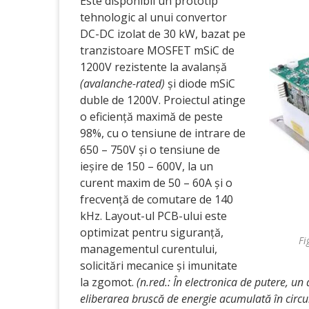
Este disponibil un prototip
tehnologic al unui convertor
DC-DC izolat de 30 kW, bazat pe
tranzistoare MOSFET mSiC de
1200V rezistente la avalanșă
(avalanche-rated)
și diode mSiC
duble de 1200V. Proiectul atinge
o eficiență maximă de peste
98%, cu o tensiune de intrare de
650 – 750V și o tensiune de
ieșire de 150 – 600V, la un
curent maxim de 50 – 60A și o
frecvență de comutare de 140
kHz. Layout-ul PCB-ului este
optimizat pentru siguranță,
Fi
managementul curentului,
solicitări mecanice și imunitate
la zgomot.
(n.red.: În electronica de putere, un
eliberarea bruscă de energie acumulată în circui