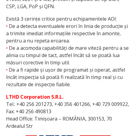
CSP, LGA, PoP și QFN.
Există 3 cerințe critice pentru echipamentele AOI:
•
De a detecta eventualele erori în linia de producție și
a trimite imediat informațiile respective în amonte,
pentru a nu repeta eroarea.
•
De a acomoda capabilități de mare viteză pentru a se
alinia cu timpul de tact, astfel încât să se poată lua
măsuri corective în timp util.
•
De a fi rapide și ușor de programat și operat, astfel
încât inspecția să poată fi realizată în timp real și cu
rezultate de inspecție fiabile.
LTHD Corporation S.R.L.
Tel.: +40 256 201273, +40 356 401266, +40 729 009922,
Fax: +40 256 490813
Head Office: Timișoara – ROMÂNIA, 300153, 70
Ardealul Str