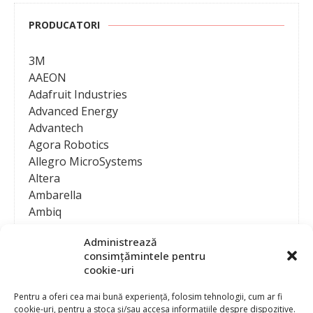
PRODUCATORI
3M
AAEON
Adafruit Industries
Advanced Energy
Advantech
Agora Robotics
Allegro MicroSystems
Altera
Ambarella
Ambiq
AMD / Xilinx
Administrează
Amphenol
consimțămintele pentru
Analog Devices
cookie-uri
Anritsu Corporation
Ansys
Pentru a oferi cea mai bună experiență, folosim tehnologii, cum ar fi
cookie-uri, pentru a stoca și/sau accesa informațiile despre dispozitive.
APS