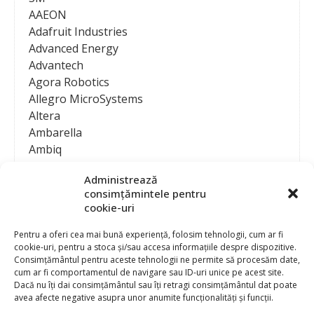
AAEON
Adafruit Industries
Advanced Energy
Advantech
Agora Robotics
Allegro MicroSystems
Altera
Ambarella
Ambiq
AMD / Xilinx
Administrează
Amphenol
consimțămintele pentru
Analog Devices
cookie-uri
Anritsu Corporation
Ansys
Pentru a oferi cea mai bună experiență, folosim tehnologii, cum ar fi
cookie-uri, pentru a stoca și/sau accesa informațiile despre dispozitive.
APS
Consimțământul pentru aceste tehnologii ne permite să procesăm date,
Arduino
cum ar fi comportamentul de navigare sau ID-uri unice pe acest site.
Arm
Dacă nu îți dai consimțământul sau îți retragi consimțământul dat poate
avea afecte negative asupra unor anumite funcționalități și funcții.
Asentics