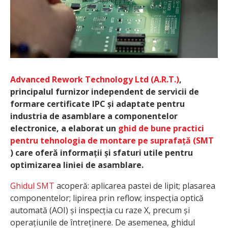
Advanced Rework Technology Ltd (A.R.T.)
,
principalul furnizor independent de servicii de
formare certificate IPC și adaptate pentru
industria de asamblare a componentelor
electronice, a elaborat un
ghid de bune practici
pentru tehnologia de montare pe suprafață (SMT
) care oferă informații și sfaturi utile pentru
optimizarea liniei de asamblare.
Ghidul SMT
acoperă: aplicarea pastei de lipit; plasarea
componentelor; lipirea prin reflow; inspecția optică
automată (AOI) și inspecția cu raze X, precum și
operațiunile de întreținere. De asemenea, ghidul