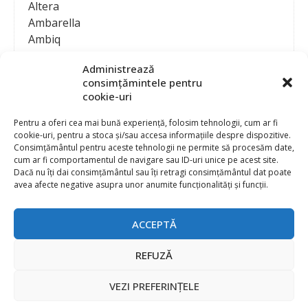
Altera
Ambarella
Ambiq
AMD / Xilinx
Administrează
Amphenol
consimțămintele pentru
Analog Devices
cookie-uri
Anritsu Corporation
Ansys
Pentru a oferi cea mai bună experiență, folosim tehnologii, cum ar fi
cookie-uri, pentru a stoca și/sau accesa informațiile despre dispozitive.
APS
Consimțământul pentru aceste tehnologii ne permite să procesăm date,
Arduino
cum ar fi comportamentul de navigare sau ID-uri unice pe acest site.
Arm
Dacă nu îți dai consimțământul sau îți retragi consimțământul dat poate
avea afecte negative asupra unor anumite funcționalități și funcții.
Asentics
ASM
Astrocast
ACCEPTĂ
ATEN International
Contact
Publicitate
Atmel
REFUZĂ
Abonament la revista “Electronica Azi”
Newsletter
Atop
Politica de prelucrare a datelor (GDPR) si Cookie-uri
VEZI PREFERINȚELE
ATTEND Technology
@
2026 EURO STANDARD PRESS 2000
Axiomet