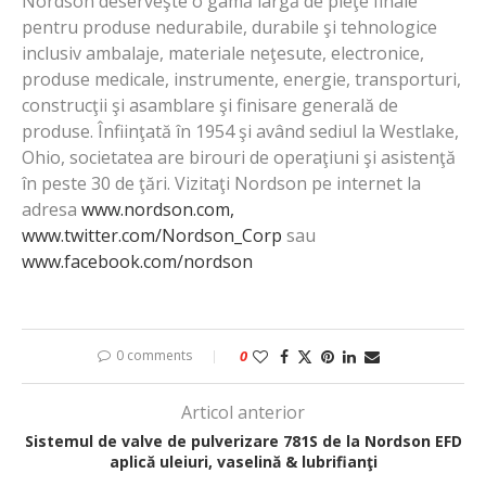
Nordson deserveşte o gamă largă de pieţe finale
pentru produse nedurabile, durabile şi tehnologice
inclusiv ambalaje, materiale neţesute, electronice,
produse medicale, instrumente, energie, transporturi,
construcţii şi asamblare şi finisare generală de
produse. Înfiinţată în 1954 şi având sediul la Westlake,
Ohio, societatea are birouri de operaţiuni şi asistenţă
în peste 30 de ţări. Vizitaţi Nordson pe internet la
adresa
www.nordson.com,
www.twitter.com/Nordson_Corp
sau
www.facebook.com/nordson
0 comments
0
Articol anterior
Sistemul de valve de pulverizare 781S de la Nordson EFD
aplică uleiuri, vaselină & lubrifianţi