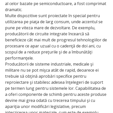
al celor bazate pe semiconductoare, a fost comprimat
dramatic.
Multe dispozitive sunt proiectate în special pentru
utilizarea pe piaţa de larg consum, unde accentul se
pune pe viteza mare de dezvoltare. De exemplu,
producătorii de circuite integrate încearcă să
beneficieze cât mai mult de progresul tehnologiilor de
procesare ce apar uzual cu o cadenţă de doi ani, cu
scopul de a reduce preţurile şi de a îmbunătăţi
performanţele.
Producătorii de sisteme industriale, medicale şi
militare nu se pot mişca atât de rapid, deoarece ei
trebuie să obţină aprobări specifice pentru
reproiectare şi stabilesc adesea înţelegeri de suport
pe termen lung pentru sistemele lor. Capabilitatea de
a oferi componente de schimb pentru aceste produse
devine mai grea odată cu trecerea timpului şi cu
apariţia unor modificări legislative, precum
interzicerea unor materiale, cum este de exemplu