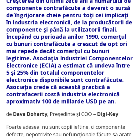
Creşterea din ultimii zece ani a numărului de
componente contrafăcute a devenit o sursă
de îngrijorare cheie pentru toţi cei implicaţi
în industria electronicii, de la producătorii de
componente şi până la utilizatorii finali.
Începând cu perioada anilor 1990, comerţul
cu bunuri contrafăcute a crescut de opt ori
mai repede decât comerţul cu bunuri
legitime. Asociaţia Industriei Componentelor
Electronice (ECIA) a estimat că undeva între
5 şi 25% din totalul componentelor
electronice disponibile sunt contrafăcute.
Asociaţia crede că această practică a
contrafacerii costă industria electronică
aproximativ 100 de miliarde USD pe an.
de
Dave Doherty
, Preşedinte şi COO –
Digi-Key
Foarte adesea, nu sunt copii ieftine, ci componente
defecte, nepotrivite sau nefuncţionale făcute să arate