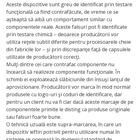
Aceste dispozitive sunt greu de identificat prin testare
funcţională ca fiind contrafăcute, de vreme ce se
aşteaptă să aibă un comportament similar cu
componentele reale. Aceste falsuri pot fi identificate
prin testare chimică – deoarece producătorii vor
utiliza reţele subtil diferite pentru procesoarele cheie
din fabricile lor – şi prin discrepanţe faţă de capsulele
utilizate de producătorii corecţi.
Mulţi dintre cei care contrafac componente nu
încearcă să realizeze componente funcţionale. În
schimb ei exploatează slăbiciunile din însuşi lanţul de
aprovizionare. Producătorii vor marca în mod normal
produsele cu logo-uri şi coduri de identificare, dar
pentru un client nu va fi clar dacă aceste marcaje de pe
componentele primite le disting ca produse originale
sau falsuri foarte bune.
O tehnică uzuală este supra-marcarea, în care un
dispozitiv ieftin potrivit pentru utilizare numai în
sisteme ce operează în domeniul standard de