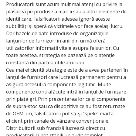
Producătorii sunt acum mult mai atenţi cu privire la
plasarea pe produse a mărcii sau a altor elemente de
identificare. Falsificatorii adesea ignoră aceste
subtilităţi şi speră că victimele vor face acelaşi lucru.
Dar bazele de date introduse de organizaţiile
lanţurilor de furnizori în anii din urmă oferă
utilizatorilor informaţii vitale asupra falsurilor. Cu
toate acestea, strategia se bazează pe o atenţie
constantă din partea utilizatorului.
Cea mai eficientă strategie este de a avea parteneri în
lanţul de furnizori care lucrează permanent pentru a
asigura accesul la componente legitime. Multe
componente contrafăcute intră în lanţul de furnizare
prin piaţa gri. Prin prezentarea lor ca şi componente
de supra-stoc sau ca dispozitive ce au fost returnate
de OEM-uri, falsificatorii pot să-şi “spele” marfa
eficient prin canale de vânzare convenţionale.
Distribuitorii sub franciză lucrează direct cu
producătorii şi pot stabili un audit complet,