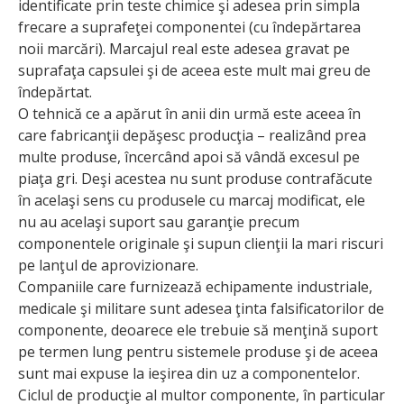
identificate prin teste chimice şi adesea prin simpla
frecare a suprafeţei componentei (cu îndepărtarea
noii marcări). Marcajul real este adesea gravat pe
suprafaţa capsulei şi de aceea este mult mai greu de
îndepărtat.
O tehnică ce a apărut în anii din urmă este aceea în
care fabricanţii depăşesc producţia – realizând prea
multe produse, încercând apoi să vândă excesul pe
piaţa gri. Deşi acestea nu sunt produse contrafăcute
în acelaşi sens cu produsele cu marcaj modificat, ele
nu au acelaşi suport sau garanţie precum
componentele originale şi supun clienţii la mari riscuri
pe lanţul de aprovizionare.
Companiile care furnizează echipamente industriale,
medicale şi militare sunt adesea ţinta falsificatorilor de
componente, deoarece ele trebuie să menţină suport
pe termen lung pentru sistemele produse şi de aceea
sunt mai expuse la ieşirea din uz a componentelor.
Ciclul de producţie al multor componente, în particular