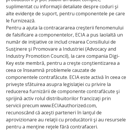
suplimentat cu informaţii detaliate despre coduri şi
alte evidenţe de suport, pentru componentele pe care
le furnizează.
Pentru a ajuta la contracararea creşterii fenomenului
de falsificare a componentelor, ECIA a pus laolaltă un
număr de iniţiative ce includ crearea Consiliului de
Susţinere şi Promovare a Industriei (Advocacy and
Industry Promotion Council), la care compania Digi-
Key este membră, pentru a creşte conştientizarea a
ceea ce înseamnă problemele cauzate de
componentele contrafăcute. ECIA este activă în ceea ce
priveşte sfătuirea asupra legislaţiei cu privire la
reducerea furnizării de componente contrafăcute şi
sprijină activ rolul distribuitorilor francizaţi prin
servicii precum www.ECIAauthorized.com,
recunoscând că aceşti parteneri în lanţul de
aprovizionare au relaţii cu producătorii şi au resursele
pentru a menţine reţele fără contrafaceri.