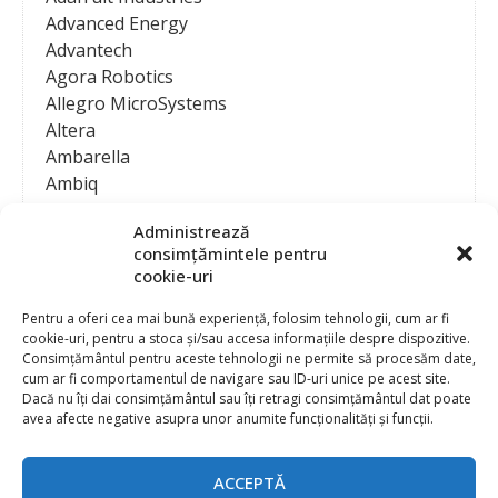
Advanced Energy
Advantech
Agora Robotics
Allegro MicroSystems
Altera
Ambarella
Ambiq
AMD / Xilinx
Administrează
Amphenol
consimțămintele pentru
Analog Devices
cookie-uri
Anritsu Corporation
Ansys
Pentru a oferi cea mai bună experiență, folosim tehnologii, cum ar fi
cookie-uri, pentru a stoca și/sau accesa informațiile despre dispozitive.
APS
Consimțământul pentru aceste tehnologii ne permite să procesăm date,
Arduino
cum ar fi comportamentul de navigare sau ID-uri unice pe acest site.
Arm
Dacă nu îți dai consimțământul sau îți retragi consimțământul dat poate
avea afecte negative asupra unor anumite funcționalități și funcții.
Asentics
ASM
Astrocast
ACCEPTĂ