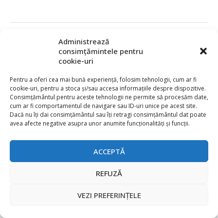
0 comments
0
Administrează
consimțămintele pentru
Articol anterior
cookie-uri
Noile surse de alimentare cu comutație din seria SPB-A
Pentru a oferi cea mai bună experiență, folosim tehnologii, cum ar fi
de la Autonics
cookie-uri, pentru a stoca și/sau accesa informațiile despre dispozitive.
Consimțământul pentru aceste tehnologii ne permite să procesăm date,
Următorul articol
cum ar fi comportamentul de navigare sau ID-uri unice pe acest site.
XENSIV™ – tehnologii de detecție pentru sisteme
Dacă nu îți dai consimțământul sau îți retragi consimțământul dat poate
inteligente
avea afecte negative asupra unor anumite funcționalități și funcții.
ACCEPTĂ
S-AR PUTEA SĂ VĂ PLACĂ ȘI
REFUZĂ
VEZI PREFERINȚELE