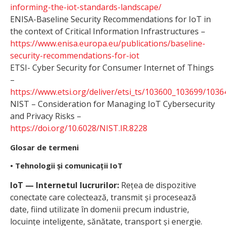
informing-the-iot-standards-landscape/
ENISA-Baseline Security Recommendations for IoT in
the context of Critical Information Infrastructures –
https://www.enisa.europa.eu/publications/baseline-
security-recommendations-for-iot
ETSI- Cyber Security for Consumer Internet of Things
–
https://www.etsi.org/deliver/etsi_ts/103600_103699/103
NIST – Consideration for Managing IoT Cybersecurity
and Privacy Risks –
https://doi.org/10.6028/NIST.IR.8228
Glosar de termeni
• Tehnologii și comunicații IoT
IoT — Internetul lucrurilor:
Rețea de dispozitive
conectate care colectează, transmit și procesează
date, fiind utilizate în domenii precum industrie,
locuințe inteligente, sănătate, transport și energie.