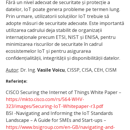
Fără un nivel adecvat de securitate și protecție a
datelor, IoT poate genera probleme pe termen lung.
Prin urmare, utilizatorii soluțiilor IoT trebuie să
adopte măsuri de securitate adecvate. Este importantă
utilizarea cadrului deja stabilit de organizații
internaționale precum ETSI, NIST și ENISA, pentru
minimizarea riscurilor de securitate în cadrul
ecosistemelor IoT și pentru asigurarea
confidențialității, integrității și disponibilității datelor.
Autor
: Dr. Ing.
Vasile Voicu
, CISSP, CISA, CEH, CISM
Referințe:
CISCO Securing the Internet of Things White Paper –
https://mkto.cisco.com/rs/564-WHV-
323/images/Securing-IoT-Whitepaper-r3.pdf
BSI -Navigating and Informing the IoT Standards
Landscape – A Guide for SMEs and Start-ups –
https://www.bsigroup.com/en-GB/navigating-and-