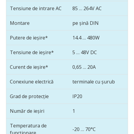
Tensiune de intrare AC
85 … 264V AC
Montare
pe șină DIN
Putere de ieșire*
14.4 … 480W
Tensiune de ieșire*
5 … 48V DC
Curent de ieșire*
0,65 … 20A
Conexiune electrică
terminale cu șurub
Grad de protecție
IP20
Număr de ieșiri
1
Temperatura de
-20 … 70°C
funcționare