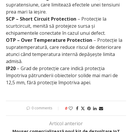
supratensiune, care limitează efectele unei tensiuni
prea mari la ieșire.
SCP – Short Circuit Protection
– Protecție la
scurtcircuit, menită să protejeze sursa și
echipamentele conectate în cazul unui defect.
OTP – Over Temperature Protection
– Protecție la
supratemperatură, care reduce riscul de deteriorare
atunci când temperatura internă depășește limita
admisă.
IP20
– Grad de protecție care indică protecția
împotriva pătrunderii obiectelor solide mai mari de
12,5 mm, fără protecție împotriva apei.
0 comments
0
Articol anterior
Mouser comercializează noul kit de dezvoltare IoT