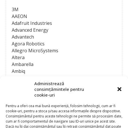
3M
AAEON
Adafruit Industries
Advanced Energy
Advantech
Agora Robotics
Allegro MicroSystems
Altera
Ambarella
Ambiq
AMD / Xilinx
Administrează
Amphenol
consimțămintele pentru
Analog Devices
cookie-uri
Anritsu Corporation
Ansys
Pentru a oferi cea mai bună experiență, folosim tehnologii, cum ar fi
cookie-uri, pentru a stoca și/sau accesa informațiile despre dispozitive.
APS
Consimțământul pentru aceste tehnologii ne permite să procesăm date,
Arduino
cum ar fi comportamentul de navigare sau ID-uri unice pe acest site.
Arm
Dacă nu îți dai consimțământul sau îți retragi consimțământul dat poate