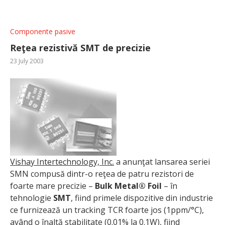
Componente pasive
Reţea rezistivă SMT de precizie
23 July 2003
Vishay Intertechnology, Inc.
a anunţat lansarea seriei
SMN compusă dintr-o reţea de patru rezistori de
foarte mare precizie –
Bulk Metal® Foil
– în
tehnologie
SMT
, fiind primele dispozitive din industrie
ce furnizează un tracking TCR foarte jos (1ppm/°C),
având o înaltă stabilitate (0.01% la 0.1W), fiind