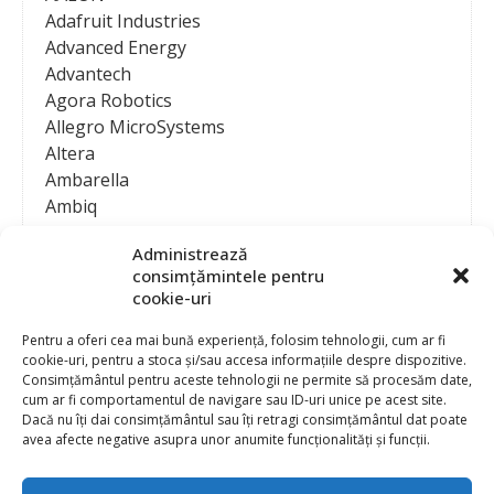
Adafruit Industries
Advanced Energy
Advantech
Agora Robotics
Allegro MicroSystems
Altera
Ambarella
Ambiq
AMD / Xilinx
Administrează
Amphenol
consimțămintele pentru
Analog Devices
cookie-uri
Anritsu Corporation
Ansys
Pentru a oferi cea mai bună experiență, folosim tehnologii, cum ar fi
cookie-uri, pentru a stoca și/sau accesa informațiile despre dispozitive.
APS
Consimțământul pentru aceste tehnologii ne permite să procesăm date,
Arduino
cum ar fi comportamentul de navigare sau ID-uri unice pe acest site.
Arm
Dacă nu îți dai consimțământul sau îți retragi consimțământul dat poate
avea afecte negative asupra unor anumite funcționalități și funcții.
Asentics
ASM