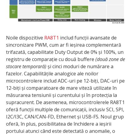
Noile dispozitive
RA8T1
includ funcții avansate de
sincronizare PWM, cum ar fi ieșirea complementară
trifazată, capabilitate Duty Output de 0% și 100%, un
registru de comparație cu două buffere
(două zone de
stocare temporară)
și cinci moduri de numărare a
fazelor. Capabilitățile analogice ale noilor
microcontrolere includ ADC-uri pe 12-biți, DAC-uri pe
12-biți și comparatoare de mare viteză utilizate în
măsurarea tensiunii și curentului și în protecția la
supracurent. De asemenea, microcontrolerele RA8T1
oferă funcții multiple de comunicații, inclusiv SCI, SPI,
I2C/I3C, CAN/CAN-FD, Ethernet și USB-FS. Noul grup
oferă, în plus, posibilitatea de închidere a ieșirii
portului atunci când este detectată o anomalie, o