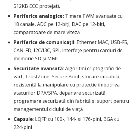
512KB ECC protejat).
Periferice analogice:
Timere PWM avansate cu
18 canale, ADC pe 12-biți, DAC pe 12-biți,
comparatoare de mare viteză
Periferice de comunicații
: Ethernet MAC, USB-FS,
CAN-FD, I2C/I3C, SPI, interfețe pentru carduri de
memorie SD și MMC.
Securitate avansată
: Algoritmi criptografici de
vârf, TrustZone, Secure Boot, stocare imuabilă,
rezistență la manipulare cu protecție împotriva
atacurilor DPA/SPA, depanare securizată,
programare securizată din fabrică și suport pentru
managementul ciclului de viață
Capsule
: LQFP cu 100-, 144- și 176-pini, BGA cu
224-pini