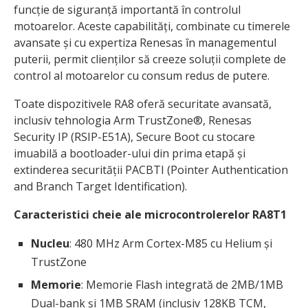
funcție de siguranță importantă în controlul
motoarelor. Aceste capabilități, combinate cu timerele
avansate și cu expertiza Renesas în managementul
puterii, permit clienților să creeze soluții complete de
control al motoarelor cu consum redus de putere.
Toate dispozitivele RA8 oferă securitate avansată,
inclusiv tehnologia Arm TrustZone®, Renesas
Security IP (RSIP-E51A), Secure Boot cu stocare
imuabilă a bootloader-ului din prima etapă și
extinderea securității PACBTI (Pointer Authentication
and Branch Target Identification).
Caracteristici cheie ale microcontrolerelor RA8T1
Nucleu
: 480 MHz Arm Cortex-M85 cu Helium și
TrustZone
Memorie
: Memorie Flash integrată de 2MB/1MB
Dual-bank și 1MB SRAM (inclusiv 128KB TCM,