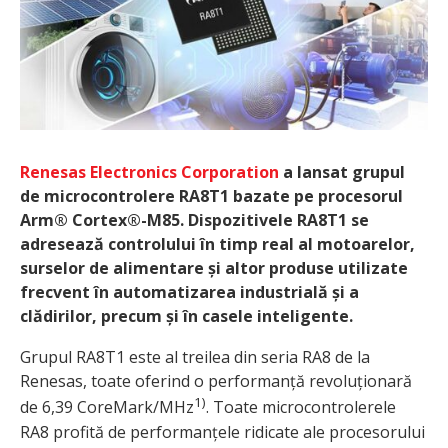
Renesas Electronics Corporation
a lansat grupul
de microcontrolere RA8T1 bazate pe procesorul
Arm® Cortex®-M85. Dispozitivele RA8T1 se
adresează controlului în timp real al motoarelor,
surselor de alimentare și altor produse utilizate
frecvent în automatizarea industrială și a
clădirilor, precum și în casele inteligente.
Grupul RA8T1 este al treilea din seria RA8 de la
Renesas, toate oferind o performanță revoluționară
1)
de 6,39 CoreMark/MHz
. Toate microcontrolerele
RA8 profită de performanțele ridicate ale procesorului