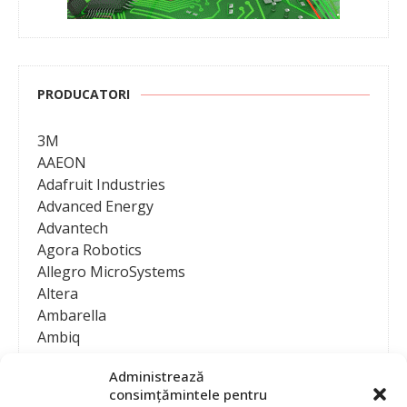
PRODUCATORI
3M
AAEON
Adafruit Industries
Advanced Energy
Advantech
Agora Robotics
Allegro MicroSystems
Altera
Ambarella
Ambiq
AMD / Xilinx
Administrează
Amphenol
consimțămintele pentru
Analog Devices