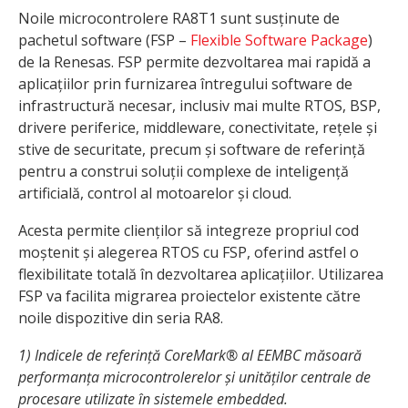
Noile microcontrolere RA8T1 sunt susținute de
pachetul software (FSP –
Flexible Software Package
)
de la Renesas. FSP permite dezvoltarea mai rapidă a
aplicațiilor prin furnizarea întregului software de
infrastructură necesar, inclusiv mai multe RTOS, BSP,
drivere periferice, middleware, conectivitate, rețele și
stive de securitate, precum și software de referință
pentru a construi soluții complexe de inteligență
artificială, control al motoarelor și cloud.
Acesta permite clienților să integreze propriul cod
moștenit și alegerea RTOS cu FSP, oferind astfel o
flexibilitate totală în dezvoltarea aplicațiilor. Utilizarea
FSP va facilita migrarea proiectelor existente către
noile dispozitive din seria RA8.
1)
Indicele de referință CoreMark® al EEMBC măsoară
performanța microcontrolerelor și unităților centrale de
procesare utilizate în sistemele embedded.