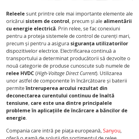
Releele
sunt printre cele mai importante elemente ale
oricărui
sistem de control
, precum și ale
alimentării
cu energie electrică
. Prin relee, se fac conexiuni
pentru a proteja sistemele de control de curenți mari,
precum și pentru a asigura
siguranța utilizatorilor
dispozitivelor electrice. Electrificarea continuă a
transportului a determinat producătorii să dezvolte o
nouă categorie de produse cunoscute sub numele de
relee HVDC
(
High-Voltage Direct Current
). Utilizarea
unor astfel de componente în încărcătoare și baterii
permite
întreruperea arcului rezultat din
deconectarea curentului continuu de înaltă
tensiune
,
care este una dintre principalele
probleme în aplicațiile de încărcare a băncilor de
energie
.
Compania care intră pe piața europeană,
Sanyou
,
oferă o gamă de soluții din sortimentul de relee