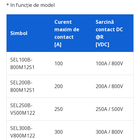
* în funcție de model
Curent
Sarcină
maxim de
contact DC
Simbol
contact
@R
[A]
[VDC]
SEL100B-
100
100A / 800V
800M12S1
SEL200B-
200
200A / 800V
800M12S1
SEL250B-
250
250A / 500V
V500M122
SEL300B-
300
300A / 800V
V800M122