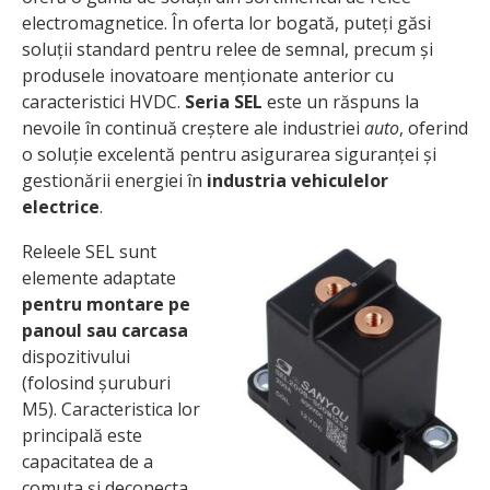
electromagnetice. În oferta lor bogată, puteți găsi
soluții standard pentru relee de semnal, precum și
produsele inovatoare menționate anterior cu
caracteristici HVDC.
Seria SEL
este un răspuns la
nevoile în continuă creștere ale industriei
auto
, oferind
o soluție excelentă pentru asigurarea siguranței și
gestionării energiei în
industria vehiculelor
electrice
.
Releele SEL sunt
elemente adaptate
pentru montare pe
panoul sau carcasa
dispozitivului
(folosind șuruburi
M5). Caracteristica lor
principală este
capacitatea de a
comuta și deconecta