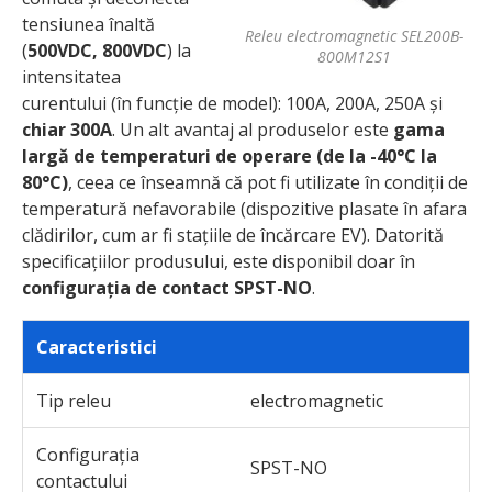
tensiunea înaltă
Releu electromagnetic SEL200B-
(
500VDC, 800VDC
) la
800M12S1
intensitatea
curentului (în funcție de model): 100A, 200A, 250A și
chiar 300A
. Un alt avantaj al produselor este
gama
largă de temperaturi de operare (de la -40°C la
80°C)
, ceea ce înseamnă că pot fi utilizate în condiții de
temperatură nefavorabile (dispozitive plasate în afara
clădirilor, cum ar fi stațiile de încărcare EV). Datorită
specificațiilor produsului, este disponibil doar în
configurația de contact SPST-NO
.
Caracteristici
Tip releu
electromagnetic
Configurația
SPST-NO
contactului