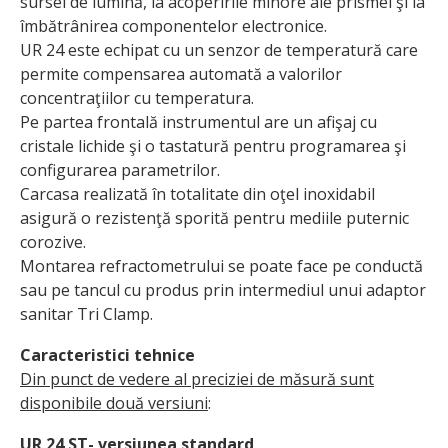
sursei de lumină, la acoperirile minore ale prismei şi la
îmbătrânirea componentelor electronice.
UR 24 este echipat cu un senzor de temperatură care
permite compensarea automată a valorilor
concentraţiilor cu temperatura.
Pe partea frontală instrumentul are un afişaj cu
cristale lichide şi o tastatură pentru programarea şi
configurarea parametrilor.
Carcasa realizată în totalitate din oţel inoxidabil
asigură o rezistenţă sporită pentru mediile puternic
corozive.
Montarea refractometrului se poate face pe conductă
sau pe tancul cu produs prin intermediul unui adaptor
sanitar Tri Clamp.
Caracteristici tehnice
Din punct de vedere al preciziei de măsură sunt
disponibile două versiuni
:
UR 24 ST- versiunea standard