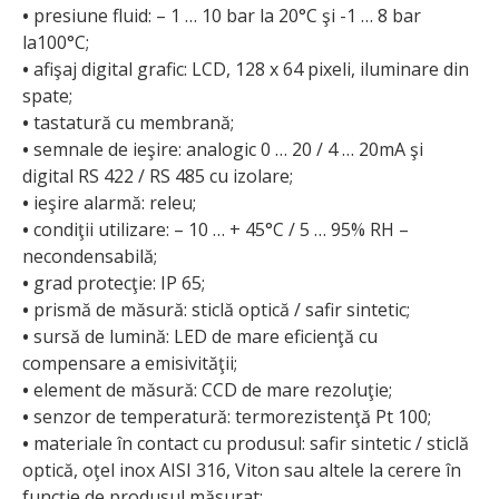
•
presiune fluid: – 1 … 10 bar la 20°C şi -1 … 8 bar
la100°C;
•
afişaj digital grafic: LCD, 128 x 64 pixeli, iluminare din
spate;
•
tastatură cu membrană;
•
semnale de ieşire: analogic 0 … 20 / 4 … 20mA şi
digital RS 422 / RS 485 cu izolare;
•
ieşire alarmă: releu;
•
condiţii utilizare: – 10 … + 45°C / 5 … 95% RH –
necondensabilă;
•
grad protecţie: IP 65;
•
prismă de măsură: sticlă optică / safir sintetic;
•
sursă de lumină: LED de mare eficienţă cu
compensare a emisivităţii;
•
element de măsură: CCD de mare rezoluţie;
•
senzor de temperatură: termorezistenţă Pt 100;
•
materiale în contact cu produsul: safir sintetic / sticlă
optică, oţel inox AISI 316, Viton sau altele la cerere în
funcţie de produsul măsurat;