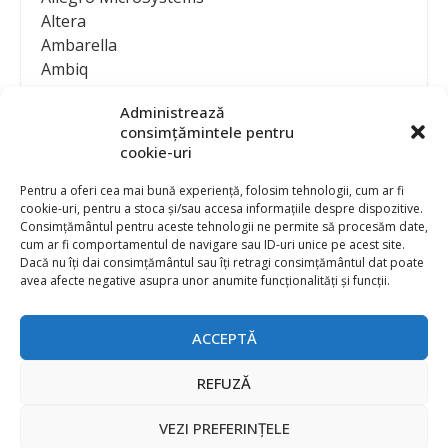
Altera
Ambarella
Ambiq
AMD / Xilinx
Administrează
Amphenol
consimțămintele pentru
Analog Devices
cookie-uri
Anritsu Corporation
Ansys
Pentru a oferi cea mai bună experiență, folosim tehnologii, cum ar fi
cookie-uri, pentru a stoca și/sau accesa informațiile despre dispozitive.
APS
Consimțământul pentru aceste tehnologii ne permite să procesăm date,
Arduino
cum ar fi comportamentul de navigare sau ID-uri unice pe acest site.
Arm
Dacă nu îți dai consimțământul sau îți retragi consimțământul dat poate
avea afecte negative asupra unor anumite funcționalități și funcții.
Asentics
ASM
Astrocast
ACCEPTĂ
ATEN International
Contact
Publicitate
Atmel
REFUZĂ
Abonament la revista “Electronica Azi”
Newsletter
Atop
Politica de prelucrare a datelor (GDPR) si Cookie-uri
VEZI PREFERINȚELE
ATTEND Technology
@
2026 EURO STANDARD PRESS 2000