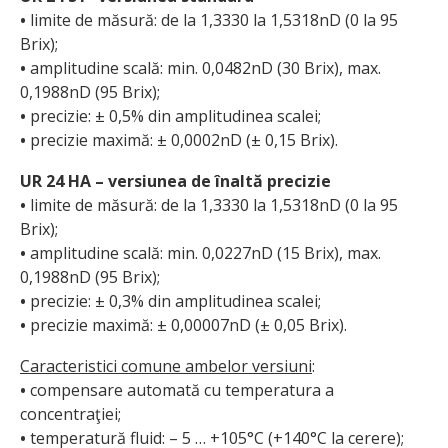
•
limite de măsură: de la 1,3330 la 1,5318nD (0 la 95
Brix);
•
amplitudine scală: min. 0,0482nD (30 Brix), max.
0,1988nD (95 Brix);
•
precizie: ± 0,5% din amplitudinea scalei;
•
precizie maximă: ± 0,0002nD (± 0,15 Brix).
UR 24 HA – versiunea de înaltă precizie
•
limite de măsură: de la 1,3330 la 1,5318nD (0 la 95
Brix);
•
amplitudine scală: min. 0,0227nD (15 Brix), max.
0,1988nD (95 Brix);
•
precizie: ± 0,3% din amplitudinea scalei;
•
precizie maximă: ± 0,00007nD (± 0,05 Brix).
Caracteristici comune ambelor versiuni
:
•
compensare automată cu temperatura a
concentraţiei;
•
temperatură fluid: – 5 … +105°C (+140°C la cerere);