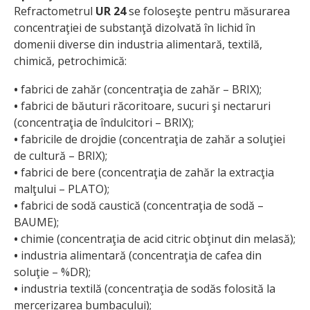
Refractometrul
UR 24
se foloseşte pentru măsurarea
concentraţiei de substanţă dizolvată în lichid în
domenii diverse din industria alimentară, textilă,
chimică, petrochimică:
•
fabrici de zahăr (concentraţia de zahăr – BRIX);
•
fabrici de băuturi răcoritoare, sucuri şi nectaruri
(concentraţia de îndulcitori – BRIX);
•
fabricile de drojdie (concentraţia de zahăr a soluţiei
de cultură – BRIX);
•
fabrici de bere (concentraţia de zahăr la extracţia
malţului – PLATO);
•
fabrici de sodă caustică (concentraţia de sodă –
BAUME);
•
chimie (concentraţia de acid citric obţinut din melasă);
•
industria alimentară (concentraţia de cafea din
soluţie – %DR);
•
industria textilă (concentraţia de sodăs folosită la
mercerizarea bumbacului);