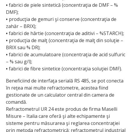
•
fabrici de piele sintetică (concentraţia de DMF – %
DMF);
•
producţia de gemuri şi conserve (concentraţia de
zahăr – BRIX);
•
fabrici de hârtie (concentraţia de aditivi – %STARCH);
•
producţia de malţ (concentraţia de malţ din soluţie –
BRIX sau % DR);
•
fabrici de acumulatoare (concentraţia de acid sulfuric
– % sau g/l);
•
fabrici de fibre sintetice (concentraţia soluţiei DMF).
Beneficiind de interfaţa serială RS 485, se pot conecta
în reţea mai multe refractometre, acestea fiind
gestionate de un calculator central din camera de
comandă.
Refractometrul UR 24 este produs de firma Maselli
Misure – Italia care oferă şi alte echipamente şi
sisteme pentru măsurarea şi reglarea concentraţiei
prin metoda refractometrică: refractometrul industrial