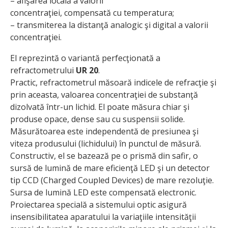
– afişarea locală a valorii
concentraţiei, compensată cu temperatura;
– transmiterea la distanţă analogic şi digital a valorii
concentraţiei.
El reprezintă o variantă perfecţionată a
refractometrului
UR 20
.
Practic, refractometrul măsoară indicele de refracţie şi
prin aceasta, valoarea concentraţiei de substanţă
dizolvată într-un lichid. El poate măsura chiar şi
produse opace, dense sau cu suspensii solide.
Măsurătoarea este independentă de presiunea şi
viteza produsului (lichidului) în punctul de măsură.
Constructiv, el se bazează pe o prismă din safir, o
sursă de lumină de mare eficienţă LED şi un detector
tip CCD (Charged Coupled Devices) de mare rezoluţie.
Sursa de lumină LED este compensată electronic.
Proiectarea specială a sistemului optic asigură
insensibilitatea aparatului la variaţiile intensităţii