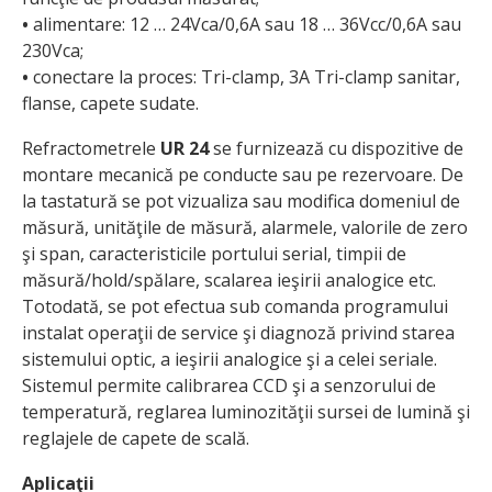
•
alimentare: 12 … 24Vca/0,6A sau 18 … 36Vcc/0,6A sau
230Vca;
•
conectare la proces: Tri-clamp, 3A Tri-clamp sanitar,
flanse, capete sudate.
Refractometrele
UR 24
se furnizează cu dispozitive de
montare mecanică pe conducte sau pe rezervoare. De
la tastatură se pot vizualiza sau modifica domeniul de
măsură, unităţile de măsură, alarmele, valorile de zero
şi span, caracteristicile portului serial, timpii de
măsură/hold/spălare, scalarea ieşirii analogice etc.
Totodată, se pot efectua sub comanda programului
instalat operaţii de service şi diagnoză privind starea
sistemului optic, a ieşirii analogice şi a celei seriale.
Sistemul permite calibrarea CCD şi a senzorului de
temperatură, reglarea luminozităţii sursei de lumină şi
reglajele de capete de scală.
Aplicaţii