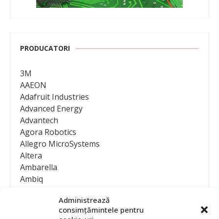
PRODUCATORI
3M
AAEON
Adafruit Industries
Advanced Energy
Advantech
Agora Robotics
Allegro MicroSystems
Altera
Ambarella
Ambiq
AMD / Xilinx
Administrează
Amphenol
consimțămintele pentru
Analog Devices