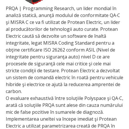
PRQA | Programming Research, un lider mondial în
analiză statică, anunţă modulul de conformitate QA∙C
şi MISRA C ce va fi utilizat de Protean Electric, un lider
al producătorilor de tehnologii auto curate. Protean
Electric caută să dezvolte un software de înaltă
integritate, legat MISRA Coding Standard pentru a
obţine certificare ISO 26262 conform ASIL (Nivel de
integritate pentru siguranţa auto) nivel D ce are
procesele de siguranţă cele mai critice şi cele mai
stricte condiţii de testare. Protean Electric a dezvoltat
un sistem de comandă electric în roată pentru vehicule
hibride şi electrice ce ajută la reducerea amprentei de
carbon.
O evaluare exhaustivă între soluţiile Polyspace şi QA∙C,
arată că soluţiile PRQA sunt alese din cauza numărului
mic de false pozitive în sumarele de diagnoză.
Implementarea uneltei va începe imediat şi Protean
Electric a utilizat parametrizarea creată de PRQA în