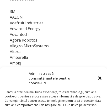
3M
AAEON
Adafruit Industries
Advanced Energy
Advantech
Agora Robotics
Allegro MicroSystems
Altera
Ambarella
Ambiq
AMD / Xilinx
Administrează
Amphenol
consimțămintele pentru
Analog Devices
cookie-uri
Anritsu Corporation
Ansys
Pentru a oferi cea mai bună experiență, folosim tehnologii, cum ar fi
cookie-uri, pentru a stoca și/sau accesa informațiile despre dispozitive.
APS
Consimțământul pentru aceste tehnologii ne permite să procesăm date,
Arduino
cum ar fi comportamentul de navigare sau ID-uri unice pe acest site.