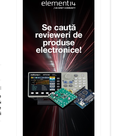
l
e
&
e
i