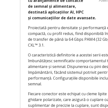
cu aranjamente de contacte
Powel
de semnal și alimentare,
destinată aplicațiilor AI, HPC
și comunicațiilor de date avansate.
Proiectată pentru densitate și performanță 
compactă, cu profil redus, fiind disponibilă 
de transfer de până la 64 Gbps PAM4 (32 Gbps
CXL™ 3.1.
O caracteristică definitorie a acestei serii e
îmbunătățesc semnificativ comportamentul ter
alimentare și semnal. Dispunerea cu pini desch
împământării, făcând sistemul potrivit pentr
performanță. Configurațiile disponibile includ
semnal.
Fiecare conector este echipat cu cleme lipit
ghidare polarizate, care asigură o cuplare oar
suplimentar de precizie la cuplare, sunt dispon