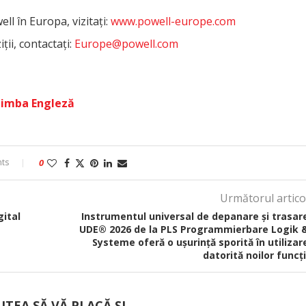
l în Europa, vizitați:
www.powell-europe.com
ții, contactați:
Europe@powell.com
 limba Engleză
ts
0
Următorul artico
gital
Instrumentul universal de depanare și trasar
UDE® 2026 de la PLS Programmierbare Logik 
Systeme oferă o ușurință sporită în utilizar
datorită noilor funcți
UTEA SĂ VĂ PLACĂ ȘI