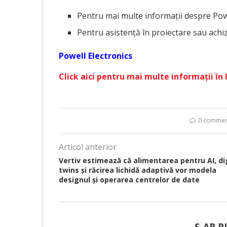
Pentru mai multe informații despre Powel
Pentru asistență în proiectare sau achizi
Powell Electronics
Click aici pentru mai multe informații în
0 commen
Articol anterior
Vertiv estimează că alimentarea pentru AI, di
twins și răcirea lichidă adaptivă vor modela
designul și operarea centrelor de date
S-AR P