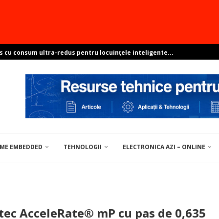
s cu consum ultra-redus pentru locuințele inteligente...
e sisteme ambientale perfect integrate?
resant? Arată-ne proiectul și poți...
pentru soluții de centre de date
ovocările dezvoltării Linux în...
EME EMBEDDED
TEHNOLOGII
ELECTRONICA AZI – ONLINE
UNELTE / MATERIALE PENTRU ELECTRONICĂ
tec AcceleRate® mP cu pas de 0,635