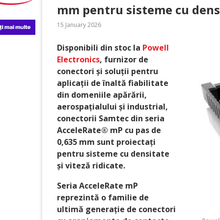
mm pentru sisteme cu densit
15 January 2026
Disponibili din stoc la
Powell
Electronics
, furnizor de
conectori și soluții pentru
aplicații de înaltă fiabilitate
din domeniile apărării,
aerospațialului și industrial,
conectorii Samtec din seria
AcceleRate® mP cu pas de
0,635 mm sunt proiectați
pentru sisteme cu densitate
și viteză ridicate.
Seria AcceleRate mP
reprezintă o familie de
ultimă generație de conectori