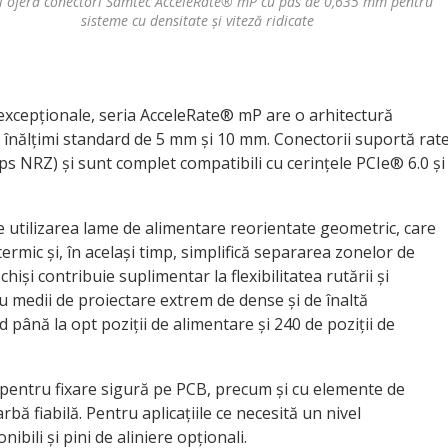
l oferă conectori Samtec AcceleRate® mP cu pas de 0,635 mm pentru
sisteme cu densitate și viteză ridicate
excepționale, seria AcceleRate® mP are o arhitectură
în înălțimi standard de 5 mm și 10 mm. Conectorii suportă rat
 NRZ) și sunt complet compatibili cu cerințele PCIe® 6.0 și
ste utilizarea lame de alimentare reorientate geometric, care
mic și, în același timp, simplifică separarea zonelor de
iși contribuie suplimentar la flexibilitatea rutării și
u medii de proiectare extrem de dense și de înaltă
 până la opt poziții de alimentare și 240 de poziții de
e pentru fixare sigură pe PCB, precum și cu elemente de
bă fiabilă. Pentru aplicațiile ce necesită un nivel
ibili și pini de aliniere opționali.