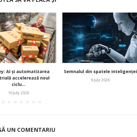
ey: AI și automatizarea
Semnalul din spatele inteligenței
trială accelerează noul
9 July 2026
ciclu...
10 July 2026
Ă UN COMENTARIU