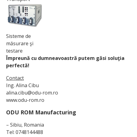
Sisteme de
măsurare şi
testare
Împreună cu dumneavoastră putem găsi soluţia
perfectă!
Contact
Ing. Alina Cibu
alina.cibu@odu-rom.ro
www.odu-rom.ro
ODU ROM Manufacturing
– Sibiu, Romania
Tel: 0748144488