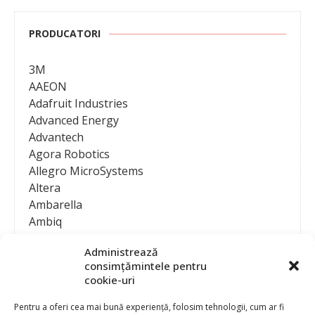
PRODUCATORI
3M
AAEON
Adafruit Industries
Advanced Energy
Advantech
Agora Robotics
Allegro MicroSystems
Altera
Ambarella
Ambiq
AMD / Xilinx
Administrează
Amphenol
consimțămintele pentru
Analog Devices
cookie-uri
Anritsu Corporation
Ansys
Pentru a oferi cea mai bună experiență, folosim tehnologii, cum ar fi