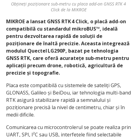
Obțineți poziționare sub-metru cu placa add-on GNSS RTK 4
Click de la MIKROE
MIKROE a lansat GNSS RTK 4 Click, o placă add-on
compatibilă cu standardul mikroBUS™, ideală
pentru dezvoltarea rapidă de soluții de
poziționare de înaltă precizie. Aceasta integrează
modulul Quectel LG290P, bazat pe tehnologia
GNSS RTK, care oferă acuratețe sub‑metru pentru
aplicații precum drone, robotică, agricultură de
precizie și topografie.
Placa este compatibilă cu sistemele de sateliți GPS,
GLONASS, Galileo și BeiDou, iar tehnologia multi-band
RTK asigură stabilizare rapidă a semnalului și
poziționare precisă la nivel de centimetru, chiar și în
medii dificile.
Comunicarea cu microcontrolerul se poate realiza prin
UART, SPI, I²C sau USB, interfețele fiind selectabile