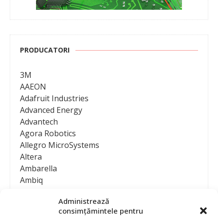
PRODUCATORI
3M
AAEON
Adafruit Industries
Advanced Energy
Advantech
Agora Robotics
Allegro MicroSystems
Altera
Ambarella
Ambiq
AMD / Xilinx
Administrează
Amphenol
consimțămintele pentru
Analog Devices