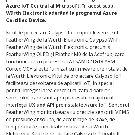
Azure IoT Central al Microsoft, în acest scop,
Würth Elektronik aderând la programul Azure
Certified Device.
Kitul de proiectare Calypso IoT cuprinde senzorul
FeatherWing de la Würth Elektronik, Calypso Wi-Fi
FeatherWing de la Würth Elektronik, precum și
FeatherWing OLED și Feather M0 de la Adafruit, care
funcționează cu procesorul ATSAMD21G18 ARM
Cortex M0+ și este furnizat cu firmware preinstalat de
la Würth Elektronik. Kitul de proiectare Calypso IoT
facilitează dezvoltarea de aplicații IoT, în special
pentru înregistrarea descentralizată a datelor
senzorilor, care sunt apoi procesate cu ajutorul
interfeței
UX und API
preinstalate Azure IoT. Senzorul
FeatherWing monitorizează cu precizie senzorii MEMS
de presiune absolută, de accelerație pe 3 axe, de
temperatură și umiditate relativă de la Würth
Elektronik. Kitul de proiectare Calypso IoT poate fi