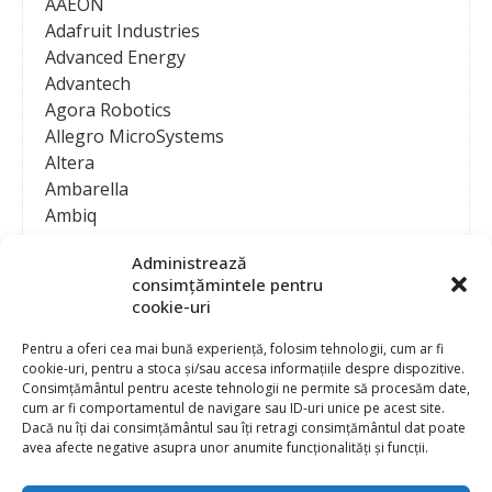
AAEON
Adafruit Industries
Advanced Energy
Advantech
Agora Robotics
Allegro MicroSystems
Altera
Ambarella
Ambiq
AMD / Xilinx
Administrează
Amphenol
consimțămintele pentru
Analog Devices
cookie-uri
Anritsu Corporation
Ansys
Pentru a oferi cea mai bună experiență, folosim tehnologii, cum ar fi
cookie-uri, pentru a stoca și/sau accesa informațiile despre dispozitive.
APS
Consimțământul pentru aceste tehnologii ne permite să procesăm date,
Arduino
cum ar fi comportamentul de navigare sau ID-uri unice pe acest site.
Arm
Dacă nu îți dai consimțământul sau îți retragi consimțământul dat poate
avea afecte negative asupra unor anumite funcționalități și funcții.
Asentics
ASM