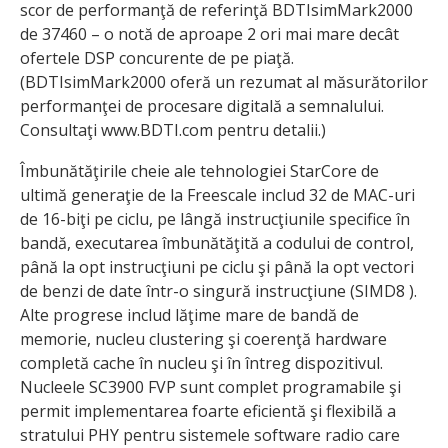
scor de performanţă de referinţă BDTIsimMark2000
de 37460 – o notă de aproape 2 ori mai mare decât
ofertele DSP concurente de pe piaţă.
(BDTIsimMark2000 oferă un rezumat al măsurătorilor
performanţei de procesare digitală a semnalului.
Consultaţi www.BDTI.com pentru detalii.)
Îmbunătăţirile cheie ale tehnologiei StarCore de
ultimă generaţie de la Freescale includ 32 de MAC-uri
de 16-biţi pe ciclu, pe lângă instrucţiunile specifice în
bandă, executarea îmbunătăţită a codului de control,
până la opt instrucţiuni pe ciclu şi până la opt vectori
de benzi de date într-o singură instrucţiune (SIMD8 ).
Alte progrese includ lăţime mare de bandă de
memorie, nucleu clustering şi coerenţă hardware
completă cache în nucleu şi în întreg dispozitivul.
Nucleele SC3900 FVP sunt complet programabile şi
permit implementarea foarte eficientă şi flexibilă a
stratului PHY pentru sistemele software radio care