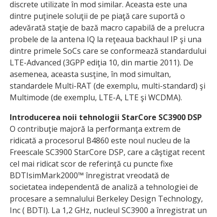
discrete utilizate în mod similar. Aceasta este una
dintre puţinele soluţii de pe piaţă care suportă o
adevărată staţie de bază macro capabilă de a prelucra
probele de la antena IQ la reţeaua backhaul IP şi una
dintre primele SoCs care se conformează standardului
LTE-Advanced (3GPP ediţia 10, din martie 2011). De
asemenea, aceasta susţine, în mod simultan,
standardele Multi-RAT (de exemplu, multi-standard) şi
Multimode (de exemplu, LTE-A, LTE şi WCDMA).
Introducerea noii tehnologii StarCore SC3900 DSP
O contribuţie majoră la performanţa extrem de
ridicată a procesorul B4860 este noul nucleu de la
Freescale SC3900 StarCore DSP, care a câştigat recent
cel mai ridicat scor de referinţă cu puncte fixe
BDTIsimMark2000™ înregistrat vreodată de
societatea independentă de analiză a tehnologiei de
procesare a semnalului Berkeley Design Technology,
Inc ( BDTI). La 1,2 GHz, nucleul SC3900 a înregistrat un