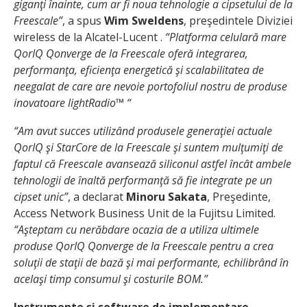
giganţi înainte, cum ar fi noua tehnologie a cipsetului de la
Freescale”
, a spus
Wim Sweldens
, preşedintele Diviziei
wireless de la Alcatel-Lucent .
“Platforma celulară mare
QorIQ Qonverge de la Freescale oferă integrarea,
performanţa, eficienţa energetică şi scalabilitatea de
neegalat de care are nevoie portofoliul nostru de produse
inovatoare lightRadio™ “
“Am avut succes utilizând produsele generaţiei actuale
QorIQ şi StarCore de la Freescale şi suntem mulţumiţi de
faptul că Freescale avansează siliconul astfel încât ambele
tehnologii de înaltă performanţă să fie integrate pe un
cipset unic”
, a declarat
Minoru Sakata
, Preşedinte,
Access Network Business Unit de la Fujitsu Limited.
“Aşteptam cu nerăbdare ocazia de a utiliza ultimele
produse QorIQ Qonverge de la Freescale pentru a crea
soluţii de staţii de bază şi mai performante, echilibrând în
acelaşi timp consumul şi costurile BOM.”