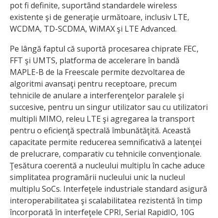
pot fi definite, suportând standardele wireless
existente şi de generaţie următoare, inclusiv LTE,
WCDMA, TD-SCDMA, WiMAX şi LTE Advanced.
Pe lângă faptul că suportă procesarea chiprate FEC,
FFT şi UMTS, platforma de accelerare în bandă
MAPLE-B de la Freescale permite dezvoltarea de
algoritmi avansaţi pentru receptoare, precum
tehnicile de anulare a interferenţelor paralele şi
succesive, pentru un singur utilizator sau cu utilizatori
multipli MIMO, releu LTE şi agregarea la transport
pentru o eficienţă spectrală îmbunătăţită. Această
capacitate permite reducerea semnificativă a latenţei
de prelucrare, comparativ cu tehnicile convenţionale.
Ţesătura coerentă a nucleului multiplu în cache aduce
simplitatea programării nucleului unic la nucleul
multiplu SoCs. Interfeţele industriale standard asigură
interoperabilitatea şi scalabilitatea rezistentă în timp
încorporată în interfeţele CPRI, Serial RapidIO, 10G