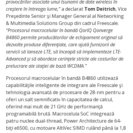
provocărilor asociate unui tsunami de date wireless în
creştere în întreaga lume,”
a declarat
Tom Deitrich
, Vice
Preşedinte Senior şi Manager General al Networking
& Multimedia Solutions Group din cadrul Freescale.
“Procesorul macrocelular în bandă QorIQ Qonverge
B4860 permite producătorilor de echipament original să
dezvolte produse diferenţiate, care ajută furnizorii de
servicii să lanseze LTE, să înceapă să implementeze LTE-
Advanced şi să abordeze cerinţele stricte ale costurilor de
prelucrare ale staţiei de bază WCDMA.”
Procesorul macrocelular în bandă B4860 utilizează
capabilităţile inteligente de integrare ale Freescale şi
tehnologia avansată de procesare de 28-nm pentru a
oferi un salt semnificativ în capacitatea de calcul,
oferind mai mult de 21 GHz de performanţă
programabilă brută. Macrocelula SoC integrează
patru nuclee dual-thread, Power Architecture de 64-
biţi e6500, cu motoare AltiVec SIMD rulând până la 1,8