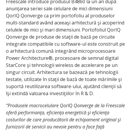
Freescale introduce produsul B4860 la un an după
anunţarea seriei sale celulare de mici dimensiuni
QorIQ Qonverge ca prim portofoliu al produselor
multi-standard având aceeaşi arhitectură şi acoperind
celulele de mici şi mari dimensiuni. Portofoliul QorIQ
Qonverge de produse de staţii de bază pe circuite
integrate compatibile cu software-ul este construit pe
o arhitectură comună integrând microprocesoare
Power Architecture®, procesoare de semnal digital
StarCore şi tehnologii wireless de accelerare pe un
singur circuit. Arhitectura se bazează pe tehnologii
testate, utilizate în staţii de bază de toate mărimile şi
suportă reutilizarea software-ului, ajutând clienţii să
îşi extindă valoarea investiţiilor în R & D.
“Produsele macrocelulare QorIQ Qonverge de la Freescale
oferă performanţa, eficienţa energetică şi eficienţa
costurilor de care producătorii de echipament original şi
furnizorii de servicii au nevoie pentru a face faţă