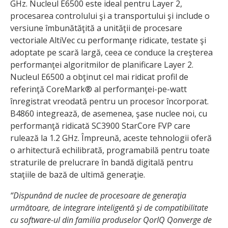
GHz. Nucleul E6500 este ideal pentru Layer 2,
procesarea controlului şi a transportului şi include o
versiune îmbunătăţită a unităţii de procesare
vectoriale AltiVec cu performanţe ridicate, testate şi
adoptate pe scară largă, ceea ce conduce la creşterea
performanţei algoritmilor de planificare Layer 2.
Nucleul E6500 a obţinut cel mai ridicat profil de
referinţă CoreMark® al performanţei-pe-watt
înregistrat vreodată pentru un procesor încorporat.
B4860 integrează, de asemenea, şase nuclee noi, cu
performanţă ridicată SC3900 StarCore FVP care
rulează la 1.2 GHz. Împreună, aceste tehnologii oferă
o arhitectură echilibrată, programabilă pentru toate
straturile de prelucrare în bandă digitală pentru
staţiile de bază de ultimă generaţie.
“Dispunând de nuclee de procesoare de generaţia
următoare, de integrare inteligentă şi de compatibilitate
cu software-ul din familia produselor QorIQ Qonverge de