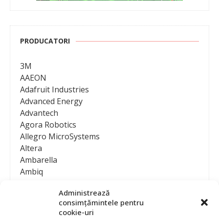
PRODUCATORI
3M
AAEON
Adafruit Industries
Advanced Energy
Advantech
Agora Robotics
Allegro MicroSystems
Altera
Ambarella
Ambiq
AMD / Xilinx
Administrează
Amphenol
consimțămintele pentru
Analog Devices
cookie-uri
Anritsu Corporation