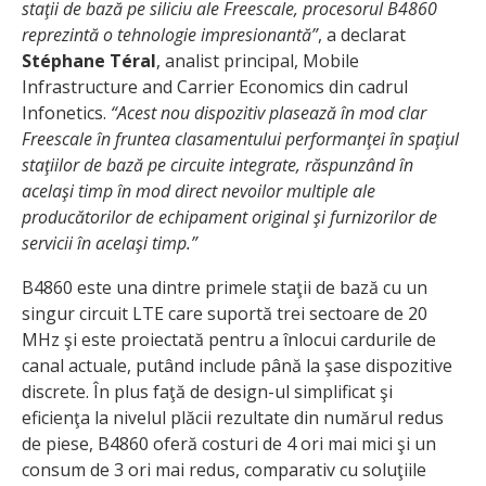
staţii de bază pe siliciu ale Freescale, procesorul B4860
reprezintă o tehnologie impresionantă”
, a declarat
Stéphane Téral
, analist principal, Mobile
Infrastructure and Carrier Economics din cadrul
Infonetics.
“Acest nou dispozitiv plasează în mod clar
Freescale în fruntea clasamentului performanţei în spaţiul
staţiilor de bază pe circuite integrate, răspunzând în
acelaşi timp în mod direct nevoilor multiple ale
producătorilor de echipament original şi furnizorilor de
servicii în acelaşi timp.”
B4860 este una dintre primele staţii de bază cu un
singur circuit LTE care suportă trei sectoare de 20
MHz şi este proiectată pentru a înlocui cardurile de
canal actuale, putând include până la şase dispozitive
discrete. În plus faţă de design-ul simplificat şi
eficienţa la nivelul plăcii rezultate din numărul redus
de piese, B4860 oferă costuri de 4 ori mai mici şi un
consum de 3 ori mai redus, comparativ cu soluţiile