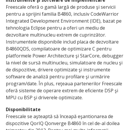
Instrumente şi software de implementare
Freescale oferă o gamă largă de produse şi servicii
pentru a sprijini familia B4860, inclusiv CodeWarrior
Integrated Development Environment (IDE), bazat pe
tehnologia Eclipse pentru a oferi un mediu de
dezvoltare multinucleu extrem de cuprinzător.
Instrumentele disponibile includ placa de dezvoltare
B4860QDS, compilatoare de optimizare C pentru
platformele Power Architecture şi StarCore, debugger
la nivel de sursă multinucleu, simulatoare de nucleu şi
de dispozitive, drivere optimizate şi instrumente
software de analiză pentru profilare şi urmărire
program/date. În plus, reţeaua partenerilor Freescale
oferă sisteme de operare extrem de eficiente DSP şi
MPU cu BSP şi driverele optimizate.
Disponibilitate
Freescale se aşteaptă să înceapă eşantionarea de
dispozitive QorIQ Qonverge B4860 în cel de-al doilea