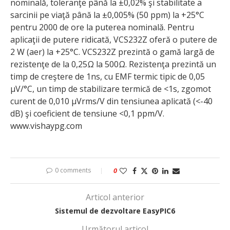
nominală, toleranţe până la ±0,02% şi stabilitate a
sarcinii pe viaţă până la ±0,005% (50 ppm) la +25°C
pentru 2000 de ore la puterea no­minală. Pentru
aplicaţii de putere ridicată, VCS232Z oferă o putere de
2 W (aer) la +25°C. VCS232Z prezintă o gamă largă de
rezis­tenţe de la 0,25Ω la 500Ω. Rezis­tenţa prezintă un
timp de creştere de 1ns, cu EMF termic tipic de 0,05
μV/°C, un timp de stabilizare termică de <1s, zgomot
curent de 0,010 μVrms/V din tensiunea aplicată (<-40
dB) şi coeficient de tensiune <0,1 ppm/V.
www.vishaypg.com
0 comments
0
Articol anterior
Sistemul de dezvoltare EasyPIC6
Următorul articol