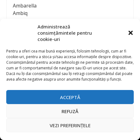
Ambarella
Ambiq
AMD / Xilinx
Administrează
Amphenol
consimțămintele pentru
Analog Devices
cookie-uri
Anritsu Corporation
Ansys
Pentru a oferi cea mai bună experiență, folosim tehnologii, cum ar fi
cookie-uri, pentru a stoca și/sau accesa informațiile despre dispozitive.
APS
Consimțământul pentru aceste tehnologii ne permite să procesăm date,
Arduino
cum ar fi comportamentul de navigare sau ID-uri unice pe acest site.
Arm
Dacă nu îți dai consimțământul sau îți retragi consimțământul dat poate
avea afecte negative asupra unor anumite funcționalități și funcții.
Asentics
ASM
Astrocast
ACCEPTĂ
ATEN International
Contact
Publicitate
Atmel
REFUZĂ
Abonament la revista “Electronica Azi”
Newsletter
Atop
Politica de prelucrare a datelor (GDPR) si Cookie-uri
VEZI PREFERINȚELE
ATTEND Technology
@
2026 EURO STANDARD PRESS 2000
Axiomet