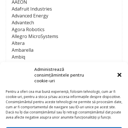
AAEON
Adafruit Industries
Advanced Energy
Advantech
Agora Robotics
Allegro MicroSystems
Altera
Ambarella
Ambiq
AMD / Xilinx
Administrează
Amphenol
consimțămintele pentru
Analog Devices
cookie-uri
Anritsu Corporation
Ansys
Pentru a oferi cea mai bună experiență, folosim tehnologii, cum ar fi
cookie-uri, pentru a stoca și/sau accesa informațiile despre dispozitive.
APS
Consimțământul pentru aceste tehnologii ne permite să procesăm date,
Arduino
cum ar fi comportamentul de navigare sau ID-uri unice pe acest site.
Arm
Dacă nu îți dai consimțământul sau îți retragi consimțământul dat poate
avea afecte negative asupra unor anumite funcționalități și funcții.
Asentics
ASM