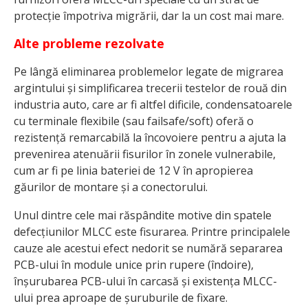
protecție împotriva migrării, dar la un cost mai mare.
Alte probleme rezolvate
Pe lângă eliminarea problemelor legate de migrarea
argintului și simplificarea trecerii testelor de rouă din
industria auto, care ar fi altfel dificile, condensatoarele
cu terminale flexibile (sau failsafe/soft) oferă o
rezistență remarcabilă la încovoiere pentru a ajuta la
prevenirea atenuării fisurilor în zonele vulnerabile,
cum ar fi pe linia bateriei de 12 V în apropierea
găurilor de montare și a conectorului.
Unul dintre cele mai răspândite motive din spatele
defecțiunilor MLCC este fisurarea. Printre principalele
cauze ale acestui efect nedorit se numără separarea
PCB-ului în module unice prin rupere (îndoire),
înșurubarea PCB-ului în carcasă și existența MLCC-
ului prea aproape de șuruburile de fixare.