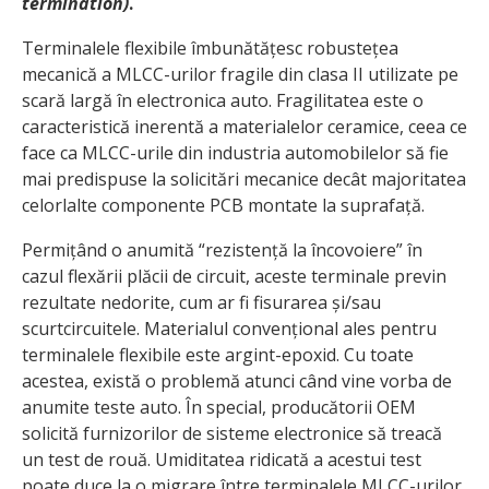
termination)
.
Terminalele flexibile îmbunătățesc robustețea
mecanică a MLCC-urilor fragile din clasa II utilizate pe
scară largă în electronica auto. Fragilitatea este o
caracteristică inerentă a materialelor ceramice, ceea ce
face ca MLCC-urile din industria automobilelor să fie
mai predispuse la solicitări mecanice decât majoritatea
celorlalte componente PCB montate la suprafață.
Permițând o anumită “rezistență la încovoiere” în
cazul flexării plăcii de circuit, aceste terminale previn
rezultate nedorite, cum ar fi fisurarea și/sau
scurtcircuitele. Materialul convențional ales pentru
terminalele flexibile este argint-epoxid. Cu toate
acestea, există o problemă atunci când vine vorba de
anumite teste auto. În special, producătorii OEM
solicită furnizorilor de sisteme electronice să treacă
un test de rouă. Umiditatea ridicată a acestui test
poate duce la o migrare între terminalele MLCC-urilor.