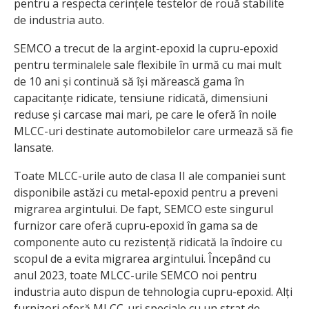
pentru a respecta cerințele testelor de rouă stabilite
de industria auto.
SEMCO a trecut de la argint-epoxid la cupru-epoxid
pentru terminalele sale flexibile în urmă cu mai mult
de 10 ani și continuă să își mărească gama în
capacitanțe ridicate, tensiune ridicată, dimensiuni
reduse și carcase mai mari, pe care le oferă în noile
MLCC-uri destinate automobilelor care urmează să fie
lansate.
Toate MLCC-urile auto de clasa II ale companiei sunt
disponibile astăzi cu metal-epoxid pentru a preveni
migrarea argintului. De fapt, SEMCO este singurul
furnizor care oferă cupru-epoxid în gama sa de
componente auto cu rezistență ridicată la îndoire cu
scopul de a evita migrarea argintului. Începând cu
anul 2023, toate MLCC-urile SEMCO noi pentru
industria auto dispun de tehnologia cupru-epoxid. Alți
furnizori oferă MLCC-uri speciale cu un strat de