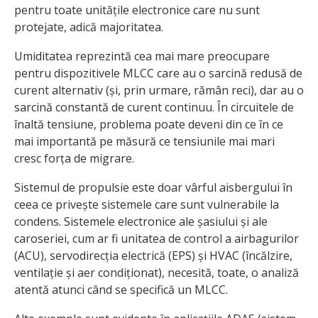
pentru toate unitățile electronice care nu sunt
protejate, adică majoritatea.
Umiditatea reprezintă cea mai mare preocupare
pentru dispozitivele MLCC care au o sarcină redusă de
curent alternativ (și, prin urmare, rămân reci), dar au o
sarcină constantă de curent continuu. În circuitele de
înaltă tensiune, problema poate deveni din ce în ce
mai importantă pe măsură ce tensiunile mai mari
cresc forța de migrare.
Sistemul de propulsie este doar vârful aisbergului în
ceea ce privește sistemele care sunt vulnerabile la
condens. Sistemele electronice ale șasiului și ale
caroseriei, cum ar fi unitatea de control a airbagurilor
(ACU), servodirecția electrică (EPS) și HVAC (încălzire,
ventilație și aer condiționat), necesită, toate, o analiză
atentă atunci când se specifică un MLCC.