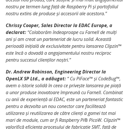
nostru pe termen lung față de Raspberry Pi și portofoliul
nostru extins de produse și accesorii ale acestora.”
Chrissy Cooper, Sales Director la EDAC Europe, a
declarat:
“Colaborăm îndeaproape cu Farnell de mulți
ani și am creat un parteneriat de lucru solid. Această
perioadă inițială de exclusivitate pentru lansarea Clipzin™
este încă o dovadă a angajamentului nostru reciproc
pentru succesul clienților noștri.”
Dr. Andrew Robinson, Engineering Director la
OpenLX SP Ltd., a adăugat:
“
Cu PiFace™ și CodeBug™,
avem o istorie solidă în ceea ce privește lansarea pe piață
a unor produse inovatoare împreună cu Farnell. Combinat
cu anii de experiență ai EDAC, este un parteneriat fantastic
pentru a dezvolta un nou conector care facilitează
utilizarea și reutilizarea de către clienți a gamei tot mai
mari de module, cum ar fi Raspberry Pi® PicoW. Clipzin™
valorifică eficiența procesului de fabricație SMT, față de