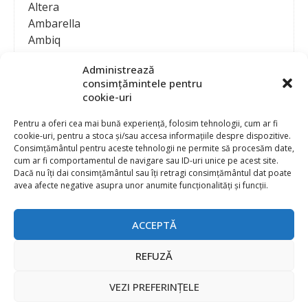
Altera
Ambarella
Ambiq
AMD / Xilinx
Administrează
Amphenol
consimțămintele pentru
Analog Devices
cookie-uri
Anritsu Corporation
Ansys
Pentru a oferi cea mai bună experiență, folosim tehnologii, cum ar fi
cookie-uri, pentru a stoca și/sau accesa informațiile despre dispozitive.
APS
Consimțământul pentru aceste tehnologii ne permite să procesăm date,
Arduino
cum ar fi comportamentul de navigare sau ID-uri unice pe acest site.
Arm
Dacă nu îți dai consimțământul sau îți retragi consimțământul dat poate
avea afecte negative asupra unor anumite funcționalități și funcții.
Asentics
ASM
Astrocast
ACCEPTĂ
ATEN International
Contact
Publicitate
Atmel
REFUZĂ
Abonament la revista “Electronica Azi”
Newsletter
Atop
Politica de prelucrare a datelor (GDPR) si Cookie-uri
VEZI PREFERINȚELE
ATTEND Technology
@
2026 EURO STANDARD PRESS 2000
Axiomet