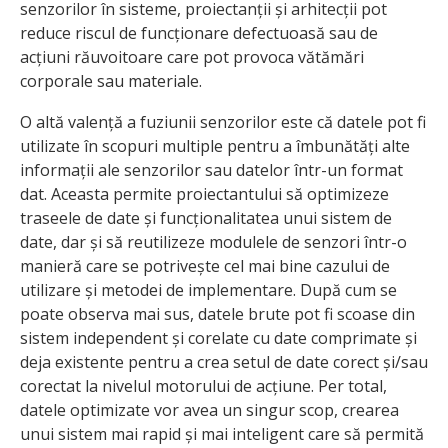
senzorilor în sisteme, proiectanții și arhitecții pot
reduce riscul de funcționare defectuoasă sau de
acțiuni răuvoitoare care pot provoca vătămări
corporale sau materiale.
O altă valență a fuziunii senzorilor este că datele pot fi
utilizate în scopuri multiple pentru a îmbunătăți alte
informații ale senzorilor sau datelor într-un format
dat. Aceasta permite proiectantului să optimizeze
traseele de date și funcționalitatea unui sistem de
date, dar și să reutilizeze modulele de senzori într-o
manieră care se potrivește cel mai bine cazului de
utilizare și metodei de implementare. După cum se
poate observa mai sus, datele brute pot fi scoase din
sistem independent și corelate cu date comprimate și
deja existente pentru a crea setul de date corect și/sau
corectat la nivelul motorului de acțiune. Per total,
datele optimizate vor avea un singur scop, crearea
unui sistem mai rapid și mai inteligent care să permită