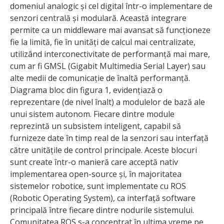
domeniul analogic și cel digital într-o implementare de
senzori centrală și modulară. Această integrare
permite ca un middleware mai avansat să funcționeze
fie la limită, fie în unități de calcul mai centralizate,
utilizând interconectivitate de performanță mai mare,
cum ar fi GMSL (Gigabit Multimedia Serial Layer) sau
alte medii de comunicație de înaltă performanță.
Diagrama bloc din figura 1, evidențiază o
reprezentare (de nivel înalt) a modulelor de bază ale
unui sistem autonom. Fiecare dintre module
reprezintă un subsistem inteligent, capabil să
furnizeze date în timp real de la senzori sau interfață
către unitățile de control principale. Aceste blocuri
sunt create într-o manieră care acceptă nativ
implementarea open-source și, în majoritatea
sistemelor robotice, sunt implementate cu ROS
(Robotic Operating System), ca interfață software
principală între fiecare dintre nodurile sistemului.
Comunitatea ROS s-a concentrat în ultima vreme pe