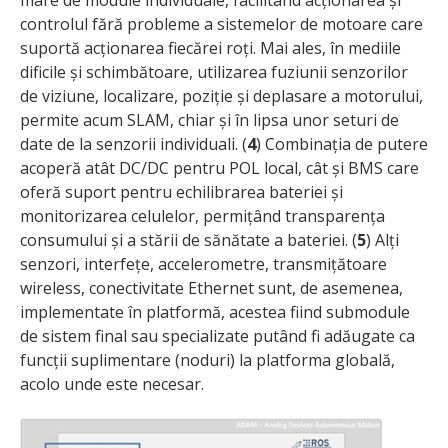
mare de module individuale, facilitând acționarea și
controlul fără probleme a sistemelor de motoare care
suportă acționarea fiecărei roți. Mai ales, în mediile
dificile și schimbătoare, utilizarea fuziunii senzorilor
de viziune, localizare, poziție și deplasare a motorului,
permite acum SLAM, chiar și în lipsa unor seturi de
date de la senzorii individuali. (
4
) Combinația de putere
acoperă atât DC/DC pentru POL local, cât și BMS care
oferă suport pentru echilibrarea bateriei și
monitorizarea celulelor, permițând transparența
consumului și a stării de sănătate a bateriei. (
5
) Alți
senzori, interfețe, accelerometre, transmițătoare
wireless, conectivitate Ethernet sunt, de asemenea,
implementate în platformă, acestea fiind submodule
de sistem final sau specializate putând fi adăugate ca
funcții suplimentare (noduri) la platforma globală,
acolo unde este necesar.