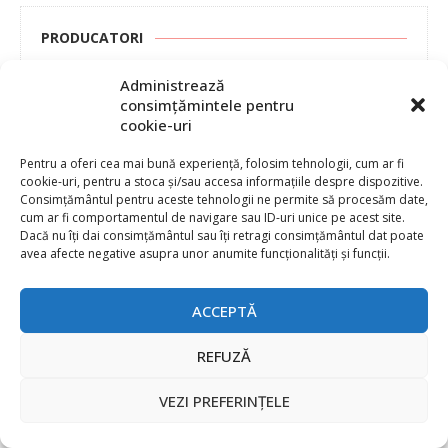
PRODUCATORI
Administrează
3M
consimțămintele pentru
AAEON
cookie-uri
Adafruit Industries
Advanced Energy
Pentru a oferi cea mai bună experiență, folosim tehnologii, cum ar fi
cookie-uri, pentru a stoca și/sau accesa informațiile despre dispozitive.
Advantech
Consimțământul pentru aceste tehnologii ne permite să procesăm date,
Agora Robotics
cum ar fi comportamentul de navigare sau ID-uri unice pe acest site.
Allegro MicroSystems
Dacă nu îți dai consimțământul sau îți retragi consimțământul dat poate
avea afecte negative asupra unor anumite funcționalități și funcții.
Altera
Ambarella
Ambiq
ACCEPTĂ
AMD / Xilinx
Amphenol
REFUZĂ
Analog Devices
Anritsu Corporation
VEZI PREFERINȚELE
Ansys