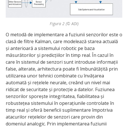
Figura 2 (© ADI)
O metodă de implementare a fuziunii senzorilor este o
clasă de filtre Kalman, care modelează starea actuală
și anterioară a sistemului robotic pe baza
măsurătorilor și predicțiilor în timp real. În cazul în
care în sistemul de senzori sunt introduse informații
false, alterate, arhitectura poate fi îmbunătățită prin
utilizarea unor tehnici combinate cu învățarea
automată și rețelele neurale, creând un nivel mai
ridicat de securitate și protecție a datelor. Fuziunea
senzorilor sporește integritatea, fiabilitatea și
robustețea sistemului în operațiunile controlate în
timp real și oferă beneficii suplimentare împotriva
atacurilor rețelelor de senzori care provin din
domeniul analogic. Prin implementarea fuziunii