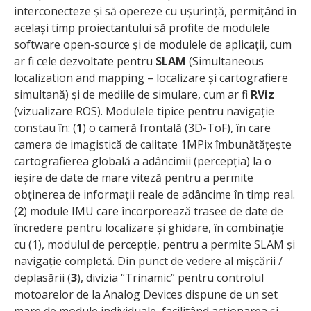
interconecteze și să opereze cu ușurință, permițând în
același timp proiectantului să profite de modulele
software open-source și de modulele de aplicații, cum
ar fi cele dezvoltate pentru
SLAM
(Simultaneous
localization and mapping – localizare și cartografiere
simultană) și de mediile de simulare, cum ar fi
RViz
(vizualizare ROS). Modulele tipice pentru navigație
constau în: (
1
) o cameră frontală (3D-ToF), în care
camera de imagistică de calitate 1MPix îmbunătățește
cartografierea globală a adâncimii (percepția) la o
ieșire de date de mare viteză pentru a permite
obținerea de informații reale de adâncime în timp real.
(
2
) module IMU care încorporează trasee de date de
încredere pentru localizare și ghidare, în combinație
cu (1), modulul de percepție, pentru a permite SLAM și
navigație completă. Din punct de vedere al mișcării /
deplasării (
3
), divizia “Trinamic” pentru controlul
motoarelor de la Analog Devices dispune de un set