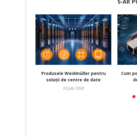
S-AR P
Produsele Weidmüller pentru
Cum pot
soluții de centre de date
de
22 July 2026