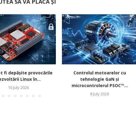
UTEA SĂ VĂ PLACĂ ȘI
 fi depășite provocările
Controlul motoarelor cu
zvoltării Linux în...
tehnologie GaN și
microcontrolerul PSOC™...
10 July 2026
8 July 2026