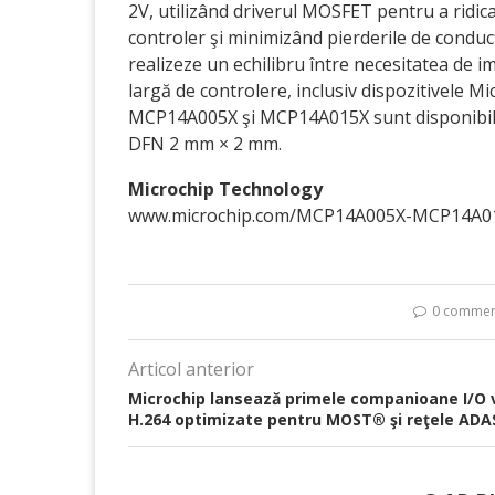
2V, utilizând driverul MOSFET pentru a ridic
controler şi minimizând pierderile de conduc
realizeze un echilibru între necesitatea de i
largă de controlere, inclusiv dispozitivele Mi
MCP14A005X şi MCP14A015X sunt disponibile
DFN 2 mm × 2 mm.
Microchip Technology
www.microchip.com/MCP14A005X-MCP14A0
0 commen
Articol anterior
Microchip lansează primele companioane I/O 
H.264 optimizate pentru MOST® şi reţele ADA