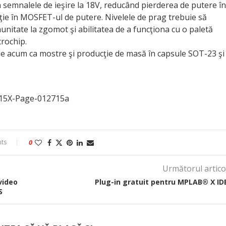
a semnalele de ieşire la 18V, reducând pierderea de putere în
ţie în MOSFET-ul de putere. Nivelele de prag trebuie să
munitate la zgomot şi abilitatea de a funcţiona cu o paletă
crochip.
 acum ca mostre şi producţie de masă în capsule SOT-23 şi
15X-Page-012715a
ts
0
Următorul artico
video
Plug-in gratuit pentru MPLAB® X ID
S