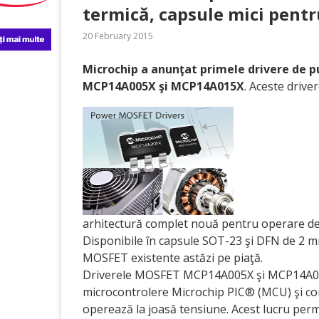
termică, capsule mici pent
20 February 2015
Microchip a anunţat primele drivere de p
MCP14A005X şi MCP14A015X
. Aceste drive
arhitectură complet nouă pentru operare de 
Disponibile în capsule SOT-23 şi DFN de 2 mm
MOSFET existente astăzi pe piaţă.
Driverele MOSFET MCP14A005X şi MCP14A015X 
microcontrolere Microchip PIC® (MCU) şi cont
operează la joasă tensiune. Acest lucru permi