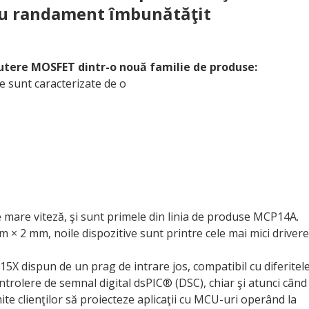
ru randament îmbunătăţit
utere MOSFET dintr-o nouă familie de produse:
re sunt caracterizate de o
mare viteză, şi sunt primele din linia de produse MCP14A.
 × 2 mm, noile dispozitive sunt printre cele mai mici drivere
dispun de un prag de intrare jos, compatibil cu diferitel
rolere de semnal digital dsPIC® (DSC), chiar şi atunci când
te clienţilor să proiecteze aplicaţii cu MCU-uri operând la