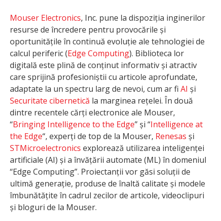
Mouser Electronics
, Inc. pune la dispoziția inginerilor
resurse de încredere pentru provocările și
oportunitățile în continuă evoluție ale tehnologiei de
calcul periferic (
Edge Computing
). Biblioteca lor
digitală este plină de conținut informativ și atractiv
care sprijină profesioniștii cu articole aprofundate,
adaptate la un spectru larg de nevoi, cum ar fi
AI
și
Securitate cibernetică
la marginea rețelei. În două
dintre recentele cărți electronice ale Mouser,
“
Bringing Intelligence to the Edge
” și “
Intelligence at
the Edge
“, experți de top de la Mouser,
Renesas
și
STMicroelectronics
explorează utilizarea inteligenței
artificiale (AI) și a învățării automate (ML) în domeniul
“Edge Computing”. Proiectanții vor găsi soluții de
ultimă generație, produse de înaltă calitate și modele
îmbunătățite în cadrul zecilor de articole, videoclipuri
și bloguri de la Mouser.