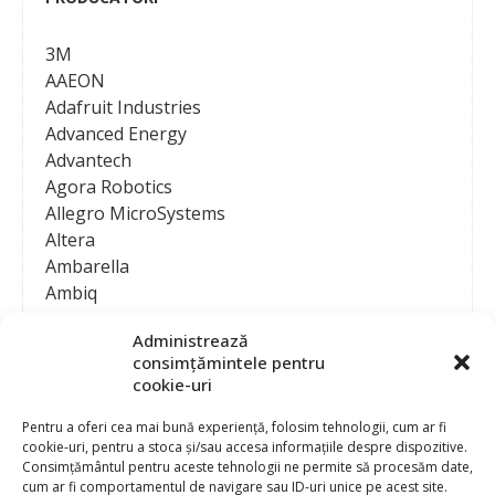
3M
AAEON
Adafruit Industries
Advanced Energy
Advantech
Agora Robotics
Allegro MicroSystems
Altera
Ambarella
Ambiq
AMD / Xilinx
Administrează
Amphenol
consimțămintele pentru
Analog Devices
cookie-uri
Anritsu Corporation
Ansys
Pentru a oferi cea mai bună experiență, folosim tehnologii, cum ar fi
cookie-uri, pentru a stoca și/sau accesa informațiile despre dispozitive.
APS
Consimțământul pentru aceste tehnologii ne permite să procesăm date,
Arduino
cum ar fi comportamentul de navigare sau ID-uri unice pe acest site.