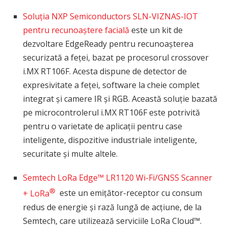
Soluția NXP Semiconductors SLN-VIZNAS-IOT
pentru recunoaștere facială
este un kit de
dezvoltare EdgeReady pentru recunoașterea
securizată a feței, bazat pe procesorul crossover
i.MX RT106F. Acesta dispune de detector de
expresivitate a feței, software la cheie complet
integrat și camere IR și RGB. Această soluție bazată
pe microcontrolerul i.MX RT106F este potrivită
pentru o varietate de aplicații pentru case
inteligente, dispozitive industriale inteligente,
securitate și multe altele.
Semtech LoRa Edge™ LR1120 Wi-Fi/GNSS Scanner
®
+ LoRa
este un emițător-receptor cu consum
redus de energie și rază lungă de acțiune, de la
Semtech, care utilizează serviciile LoRa Cloud™.