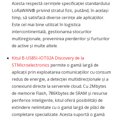
Acesta respectă cerințele specificației standardului
LoRaWAN® privind stratul fizic, putând, în același
timp, să satisfacă diverse cerințe ale aplicațiilor.
Este cel mai bine utilizat în logistica
intercontinentală, gestionarea stocurilor
multiregionale, prevenirea pierderilor și furturilor
de active și multe altele.
Kitul B-U585I-IOT02A Discovery de la
STMicroelectronics
permite o gamă largă de
aplicații prin exploatarea comunicațiilor cu consum
redus de energie, a detecției multidirecționale și a
conexiunii directe la serverele cloud. Cu 2Mbytes
de memorie Flash, 786Kbytes de SRAM și resurse
periferice inteligente, kitul oferă posibilități de
extindere nelimitate cu o gamă largă de plăci de
completare specializate. Acesta suportă o gamă