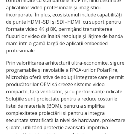
conformitate cu standardele SMPTE, fiind destinate
aplicațiilor video profesionale și imagisticii
încorporate. În plus, ecosistemul include capabilități
de punte HDMI–SDI și SDI–HDMI, cu suport pentru
formate video 4K și 8K, permițând transmiterea
fluxurilor video de înaltă rezoluție și lățime de bandă
mare într-o gamă largă de aplicații embedded
profesionale.
Prin valorificarea arhitecturii ultra-economice, sigure,
programabile și nevolatile a FPGA-urilor PolarFire,
Microchip oferă stive de soluții integrate care permit
producătorilor OEM să creeze sisteme video
compacte, fără ventilator, și cu performanțe ridicate.
Soluțiile sunt proiectate pentru a reduce costurile
listei de materiale (BOM), pentru a simplifica
complexitatea proiectării și pentru a integra
securitate stratificată la nivel de hardware, proiectare
și date, utilizând protecție avansată împotriva