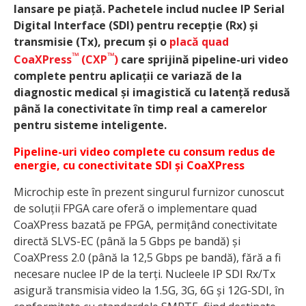
lansare pe piață. Pachetele includ nuclee IP Serial
Digital Interface (SDI) pentru recepție (Rx) și
transmisie (Tx), precum și o
placă quad
™
™
CoaXPress
(CXP
)
care sprijină pipeline-uri video
complete pentru aplicații ce variază de la
diagnostic medical și imagistică cu latență redusă
până la conectivitate în timp real a camerelor
pentru sisteme inteligente.
Pipeline-uri video complete cu consum redus de
energie, cu conectivitate SDI și CoaXPress
Microchip este în prezent singurul furnizor cunoscut
de soluții FPGA care oferă o implementare quad
CoaXPress bazată pe FPGA, permițând conectivitate
directă SLVS-EC (până la 5 Gbps pe bandă) și
CoaXPress 2.0 (până la 12,5 Gbps pe bandă), fără a fi
necesare nuclee IP de la terți. Nucleele IP SDI Rx/Tx
asigură transmisia video la 1.5G, 3G, 6G și 12G-SDI, în