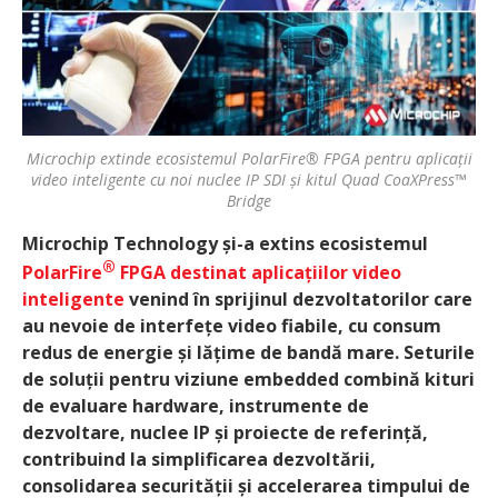
Microchip extinde ecosistemul PolarFire® FPGA pentru aplicații
video inteligente cu noi nuclee IP SDI și kitul Quad CoaXPress™
Bridge
Microchip Technology și-a extins ecosistemul
®
PolarFire
FPGA destinat aplicațiilor video
inteligente
venind în sprijinul dezvoltatorilor care
au nevoie de interfețe video fiabile, cu consum
redus de energie și lățime de bandă mare. Seturile
de soluții pentru viziune embedded combină kituri
de evaluare hardware, instrumente de
dezvoltare, nuclee IP și proiecte de referință,
contribuind la simplificarea dezvoltării,
consolidarea securității și accelerarea timpului de