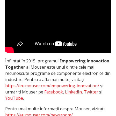
Înființat în 2015, programul
Empowering Innovation
Together
al Mouser este unul dintre cele mai
recunoscute programe de componente electronice din
industrie. Pentru a afla mai multe, vizitați
https://eu.mouser.com/empowering-innovation/
și
urmăriți Mouser pe
Facebook
,
LinkedIn
,
Twitter
și
YouTube
.
Pentru mai multe informații despre Mouser, vizitați
https://eu.mouser.com/newsroom/
.