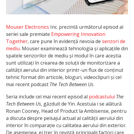
Mouser Electronics
Inc. prezintă următorul episod al
seriei sale premiate
Empowering Innovation
Together
, care pune în evidență nevoia de
senzori de
mediu
. Mouser examinează tehnologia și aplicațiile din
spatele senzorilor de mediu și modul în care aceștia
sunt utilizați în crearea de soluții de monitorizare a
calității aerului din interior printr-un flux de conținut
tehnic format din articole, bloguri, videoclipuri și cel
mai recent podcast
The Tech Between Us
.
Seria include cel mai recent episod al
podcastului
The
Tech Between Us
, găzduit de Yin. Acestuia i se alătură
Ronan Cooney, Head of Product la Ambisense, pentru
a discuta despre peisajul actual al calității aerului din
interior în comparație cu calitatea aerului din exterior.
De asemenea, ei trec în revistă principalii factori care