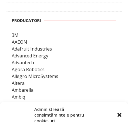
PRODUCATORI
3M
AAEON
Adafruit Industries
Advanced Energy
Advantech
Agora Robotics
Allegro MicroSystems
Altera
Ambarella
Ambiq
AMD / Xilinx
Administrează
Amphenol
consimțămintele pentru
Analog Devices
cookie-uri
Anritsu Corporation