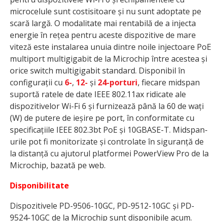
microcelule sunt costisitoare și nu sunt adoptate pe
scară largă. O modalitate mai rentabilă de a injecta
energie în rețea pentru aceste dispozitive de mare
viteză este instalarea unuia dintre noile injectoare PoE
multiport multigigabit de la Microchip între acestea și
orice switch multigigabit standard. Disponibil în
configurații cu
6-
,
12-
și
24-porturi
, fiecare midspan
suportă ratele de date IEEE 802.11ax ridicate ale
dispozitivelor Wi-Fi 6 și furnizează până la 60 de wați
(W) de putere de ieșire pe port, în conformitate cu
specificațiile IEEE 802.3bt PoE și 10GBASE-T. Midspan-
urile pot fi monitorizate și controlate în siguranță de
la distanță cu ajutorul platformei PowerView Pro de la
Microchip, bazată pe web.
Disponibilitate
Dispozitivele PD-9506-10GC, PD-9512-10GC și PD-
9524-10GC de la Microchip sunt disponibile acum.