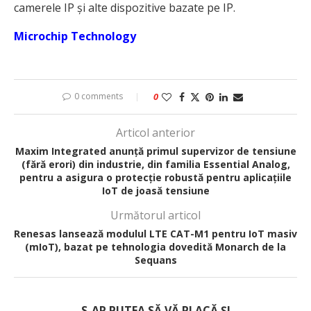
camerele IP și alte dispozitive bazate pe IP.
Microchip Technology
0 comments
0
Articol anterior
Maxim Integrated anunță primul supervizor de tensiune
(fără erori) din industrie, din familia Essential Analog,
pentru a asigura o protecție robustă pentru aplicațiile
IoT de joasă tensiune
Următorul articol
Renesas lansează modulul LTE CAT-M1 pentru IoT masiv
(mIoT), bazat pe tehnologia dovedită Monarch de la
Sequans
S-AR PUTEA SĂ VĂ PLACĂ ȘI