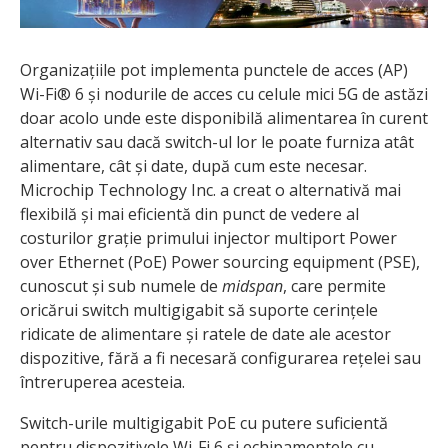
Organizațiile pot implementa punctele de acces (AP)
Wi-Fi® 6 și nodurile de acces cu celule mici 5G de astăzi
doar acolo unde este disponibilă alimentarea în curent
alternativ sau dacă switch-ul lor le poate furniza atât
alimentare, cât și date, după cum este necesar.
Microchip Technology Inc. a creat o alternativă mai
flexibilă și mai eficientă din punct de vedere al
costurilor grație primului injector multiport Power
over Ethernet (PoE) Power sourcing equipment (PSE),
cunoscut și sub numele de
midspan
, care permite
oricărui switch multigigabit să suporte cerințele
ridicate de alimentare și ratele de date ale acestor
dispozitive, fără a fi necesară configurarea rețelei sau
întreruperea acesteia.
Switch-urile multigigabit PoE cu putere suficientă
pentru dispozitivele Wi-Fi 6 și echipamentele cu