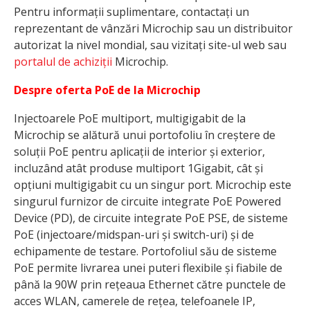
Pentru informații suplimentare, contactați un
reprezentant de vânzări Microchip sau un distribuitor
autorizat la nivel mondial, sau vizitați site-ul web sau
portalul de achiziții
Microchip.
Despre oferta PoE de la Microchip
Injectoarele PoE multiport, multigigabit de la
Microchip se alătură unui portofoliu în creștere de
soluții PoE pentru aplicații de interior și exterior,
incluzând atât produse multiport 1Gigabit, cât și
opțiuni multigigabit cu un singur port. Microchip este
singurul furnizor de circuite integrate PoE Powered
Device (PD), de circuite integrate PoE PSE, de sisteme
PoE (injectoare/midspan-uri și switch-uri) și de
echipamente de testare. Portofoliul său de sisteme
PoE permite livrarea unei puteri flexibile și fiabile de
până la 90W prin rețeaua Ethernet către punctele de
acces WLAN, camerele de rețea, telefoanele IP,