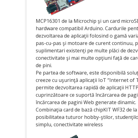
MCP16301 de la Microchip şi un card microSD
hardware compatibil Arduino. Cardurile pentr
dezvoltarea de aplicaţii folosind o gamă var
pas-cu-pas şi motoare de curent continuu, per
suplimentari existenţi pe multe plăci de dezv
conectivitate şi mai multe opţiuni faţă de c
de pini.
Pe partea de software, este disponibilă sol
creeze cu uşurinţă aplicaţii IoT “Internet of
permite dezvoltarea rapidă de aplicaţii HTTP 
cuprinzătoare ce suportă încărcarea de pagi
încărcarea de pagini Web generate dinamic.
Combinaţia card de bază chipKIT WF32 de la 
posibilitatea tuturor hobby-ştilor, studenţil
simplu, conectivitate wireless