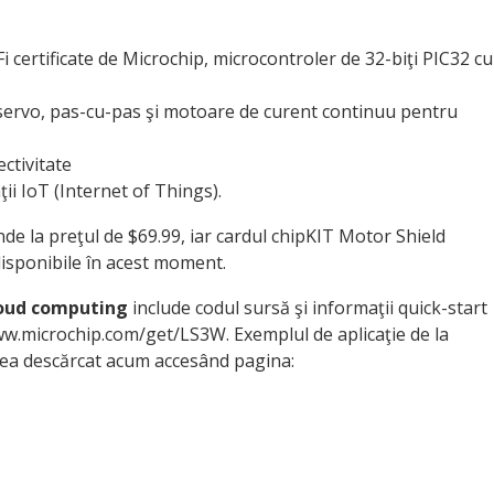
 certificate de Microchip, microcontroler de 32-biţi PIC32 cu
servo, pas-cu-pas şi motoare de curent continuu pentru
ectivitate
ii IoT (Internet of Things).
inde la preţul de $69.99, iar cardul chipKIT Motor Shield
disponibile în acest moment.
loud computing
include codul sursă şi informaţii quick-start
ww.microchip.com/get/LS3W. Exemplul de aplicaţie de la
nea descărcat acum accesând pagina: