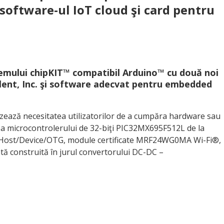
 software-ul IoT cloud şi card pentru
emului chipKIT™ compatibil Arduino™ cu două noi
lent, Inc. şi software adecvat pentru embedded
izează necesitatea utilizatorilor de a cumpăra hardware sau
rea microcontrolerului de 32-biţi PIC32MX695F512L de la
0 Host/Device/OTG, module certificate MRF24WG0MA Wi-Fi®,
ntă construită în jurul convertorului DC-DC –