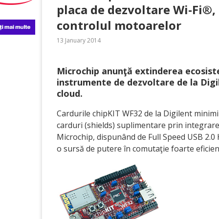
placa de dezvoltare Wi-Fi®,
controlul motoarelor
13 January 2014
Microchip anunţă extinderea ecosist
instrumente de dezvoltare de la Digi
cloud.
Cardurile chipKIT WF32 de la Digilent minim
carduri (shields) suplimentare prin integra
Microchip, dispunând de Full Speed USB 2.
o sursă de putere în comutaţie foarte eficie