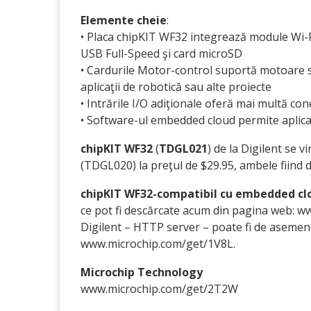
Elemente cheie
:
• Placa chipKIT WF32 integrează module Wi-Fi
USB Full-Speed şi card microSD
• Cardurile Motor-control suportă motoare 
aplicaţii de robotică sau alte proiecte
• Intrările I/O adiţionale oferă mai multă con
• Software-ul embedded cloud permite aplicaţ
chipKIT WF32
(
TDGL021
) de la Digilent se v
(TDGL020) la preţul de $29.95, ambele fiind 
chipKIT WF32-compatibil cu embedded c
ce pot fi descărcate acum din pagina web: w
Digilent – HTTP server – poate fi de aseme
www.microchip.com/get/1V8L.
Microchip Technology
www.microchip.com/get/2T2W