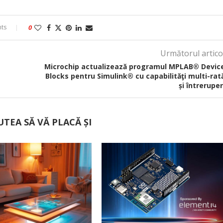
ts
0
Următorul artico
Microchip actualizează programul MPLAB® Devic
Blocks pentru Simulink® cu capabilităţi multi-rat
și întreruper
UTEA SĂ VĂ PLACĂ ȘI