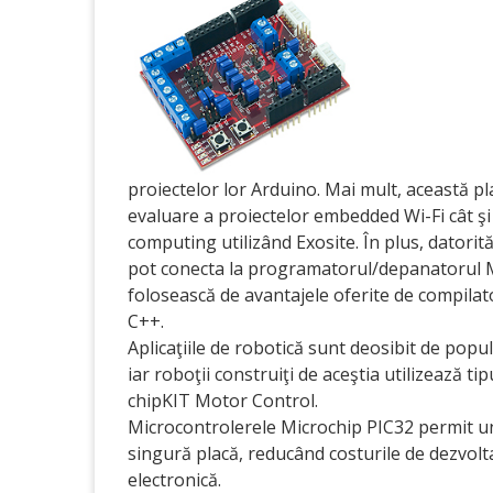
proiectelor lor Arduino. Mai mult, această pl
evaluare a proiectelor embedded Wi-Fi cât şi
computing utilizând Exosite. În plus, datorit
pot conecta la programatorul/depanatorul Mic
folosească de avantajele oferite de compila
C++.
Aplicaţiile de robotică sunt deosibit de popul
iar roboţii construiţi de aceştia utilizează t
chipKIT Motor Control.
Microcontrolerele Microchip PIC32 permit un ni
singură placă, reducând costurile de dezvolta
electronică.