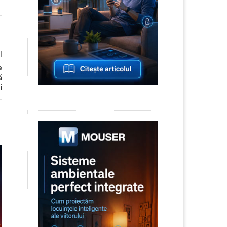
l
e
ă
i