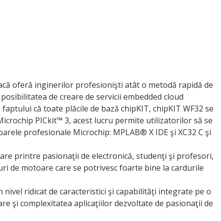
acă oferă inginerilor profesionişti atât o metodă rapidă de
 posibilitatea de creare de servicii embedded cloud
ă faptului că toate plăcile de bază chipKIT, chipKIT WF32 se
rochip PICkit™ 3, acest lucru permite utilizatorilor să se
toarele profesionale Microchip: MPLAB® X IDE şi XC32 C şi
are printre pasionaţii de electronică, studenţi şi profesori,
ipuri de motoare care se potrivesc foarte bine la cardurile
vel ridicat de caracteristici şi capabilităţi integrate pe o
re şi complexitatea aplicaţiilor dezvoltate de pasionaţii de