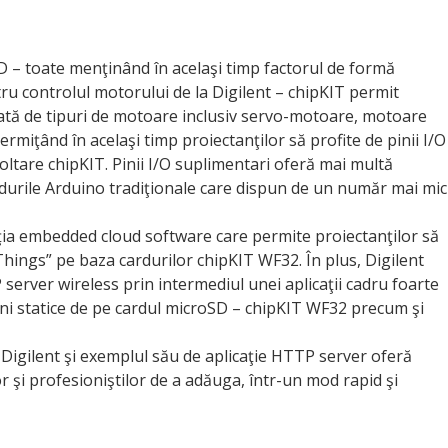
 – toate menţinând în acelaşi timp factorul de formă
u controlul motorului de la Digilent – chipKIT permit
iată de tipuri de motoare inclusiv servo-motoare, motoare
miţând în acelaşi timp proiectanţilor să profite de pinii I/O
oltare chipKIT. Pinii I/O suplimentari oferă mai multă
ardurile Arduino tradiţionale care dispun de un număr mai mic
uţia embedded cloud software care permite proiectanţilor să
 Things” pe baza cardurilor chipKIT WF32. În plus, Digilent
server wireless prin intermediul unei aplicaţii cadru foarte
ni statice de pe cardul microSD – chipKIT WF32 precum şi
Digilent şi exemplul său de aplicaţie HTTP server oferă
or şi profesioniştilor de a adăuga, într-un mod rapid şi