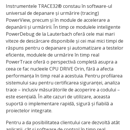
Instrumentele TRACE32® constau în software-ul
universal de depanare și urmărire (tracing)
PowerView, precum și în module de accelerare a
depanării și urmăririi. În timp ce modulele inteligente
PowerDebug de la Lauterbach oferă cele mai mari
viteze de descărcare disponibile și cei mai mici timpi de
răspuns pentru o depanare și automatizare a testelor
eficiente, modulele de urmărire în timp real
PowerTrace oferă o perspectivă completă asupra a
ceea ce fac nucleele CPU DRIVE Orin, fără a afecta
performanța în timp real a acestuia. Pentru profilarea
sistemului sau pentru certificarea siguranței, analiza
trace – inclusiv măsurătorile de acoperire a codului –
este esențială. În alte cazuri de utilizare, aceasta
suportă o implementare rapidă, sigură și fiabilă a
proiectelor integrate.
Pentru a da posibilitatea clientului care dezvoltă atât
aplicații, cât și software de control în timp real,