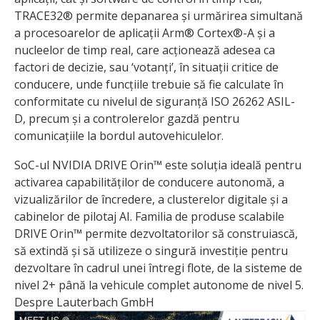
TRACE32® permite depanarea și urmărirea simultană
a procesoarelor de aplicații Arm® Cortex®-A și a
nucleelor de timp real, care acționează adesea ca
factori de decizie, sau ‘votanți’, în situații critice de
conducere, unde funcțiile trebuie să fie calculate în
conformitate cu nivelul de siguranță ISO 26262 ASIL-
D, precum și a controlerelor gazdă pentru
comunicațiile la bordul autovehiculelor.
SoC-ul NVIDIA DRIVE Orin™ este soluția ideală pentru
activarea capabilităților de conducere autonomă, a
vizualizărilor de încredere, a clusterelor digitale și a
cabinelor de pilotaj AI. Familia de produse scalabile
DRIVE Orin™ permite dezvoltatorilor să construiască,
să extindă și să utilizeze o singură investiție pentru
dezvoltare în cadrul unei întregi flote, de la sisteme de
nivel 2+ până la vehicule complet autonome de nivel 5.
Despre Lauterbach GmbH