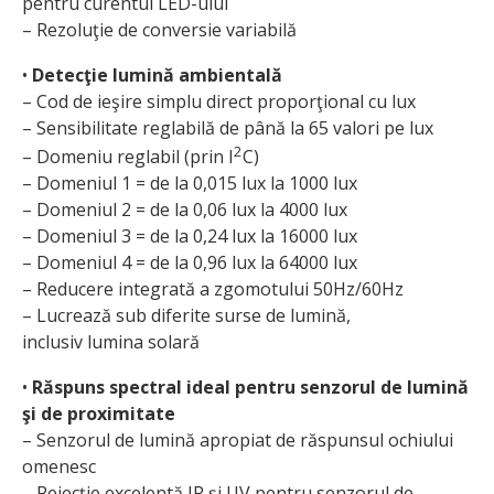
pentru curentul LED-ului
– Rezoluţie de conversie variabilă
•
Detecţie lumină ambientală
– Cod de ieşire simplu direct proporţional cu lux
– Sensibilitate reglabilă de până la 65 valori pe lux
2
– Domeniu reglabil (prin I
C)
– Domeniul 1 = de la 0,015 lux la 1000 lux
– Domeniul 2 = de la 0,06 lux la 4000 lux
– Domeniul 3 = de la 0,24 lux la 16000 lux
– Domeniul 4 = de la 0,96 lux la 64000 lux
– Reducere integrată a zgomotului 50Hz/60Hz
– Lucrează sub diferite surse de lumină,
inclusiv lumina solară
•
Răspuns spectral ideal pentru senzorul de lumină
şi de proximitate
– Senzorul de lumină apropiat de răspunsul ochiului
omenesc
– Rejecţie excelentă IR şi UV pentru senzorul de