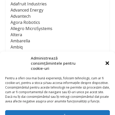
Adafruit Industries
Advanced Energy
Advantech
Agora Robotics
Allegro MicroSystems
Altera
Ambarella
Ambiq
AMD / Xilinx
Administrează
Amphenol
consimțămintele pentru
Analog Devices
cookie-uri
Anritsu Corporation
Ansys
Pentru a oferi cea mai bună experiență, folosim tehnologii, cum ar fi
cookie-uri, pentru a stoca și/sau accesa informațiile despre dispozitive.
APS
Consimțământul pentru aceste tehnologii ne permite să procesăm date,
Arduino
cum ar fi comportamentul de navigare sau ID-uri unice pe acest site.
Arm
Dacă nu îți dai consimțământul sau îți retragi consimțământul dat poate
avea afecte negative asupra unor anumite funcționalități și funcții.
Asentics
ASM
Astrocast