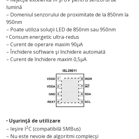
lumină
– Domeniul senzorului de proximitate de la 850nm la
950nm
– Poate utiliza soluţii LED de 850nm sau 950nm
• Consum energetic ultra-redus
– Curent de operare maxim 90µA
– Închidere software şi închidere automată
– Curent de închidere maxim 0,5µA
•
Uşurinţă de utilizare
2
– Ieşire I
C (compatibilă SMBus)
– Nu este nevoie de algoritmi complecşi