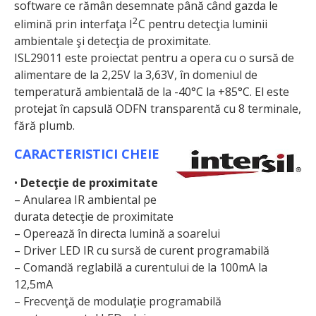
software ce rămân desemnate până când gazda le
2
elimină prin interfaţa I
C pentru detecţia luminii
ambientale şi detecţia de proximitate.
ISL29011 este proiectat pentru a opera cu o sursă de
alimentare de la 2,25V la 3,63V, în domeniul de
temperatură ambientală de la -40°C la +85°C. El este
protejat în capsulă ODFN transparentă cu 8 terminale,
fără plumb.
CARACTERISTICI CHEIE
•
Detecţie de proximitate
– Anularea IR ambiental pe
durata detecţie de proximitate
– Operează în directa lumină a soarelui
– Driver LED IR cu sursă de curent programabilă
– Comandă reglabilă a curentului de la 100mA la
12,5mA
– Frecvenţă de modulaţie programabilă