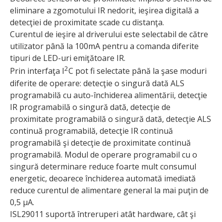
elimi­nare a zgomotului IR nedorit, ieşirea digitală a
detecţiei de proximitate scade cu distanţa.
Curentul de ieşire al driverului este selectabil de către
utilizator până la 100mA pentru a comanda diferite
tipuri de LED-uri emiţătoare IR.
2
Prin interfaţa I
C pot fi selectate până la şase mo­duri
diferite de operare: detecţie o singură dată ALS
programabilă cu auto-închiderea alimentării, detecţie
IR programabilă o singură dată, detecţie de
proximitate programabilă o singură dată, detecţie ALS
continuă programabilă, detecţie IR continuă
programabilă şi detecţie de proximitate continuă
programabilă. Modul de operare programabil cu o
singură determinare reduce foarte mult consumul
energetic, deoarece închiderea automată imediată
reduce curentul de alimentare general la mai puţin de
0,5 µA.
ISL29011 suportă întreruperi atât hardware, cât şi