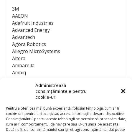
3M
AAEON
Adafruit Industries
Advanced Energy
Advantech
Agora Robotics
Allegro MicroSystems
Altera
Ambarella
Ambiq
AMD / Xilinx
Administrează
Amphenol
consimțămintele pentru
Analog Devices
cookie-uri
Anritsu Corporation
Ansys
Pentru a oferi cea mai bună experiență, folosim tehnologii, cum ar fi
cookie-uri, pentru a stoca și/sau accesa informațiile despre dispozitive.
APS
Consimțământul pentru aceste tehnologii ne permite să procesăm date,
Arduino
cum ar fi comportamentul de navigare sau ID-uri unice pe acest site.
Arm
Dacă nu îți dai consimțământul sau îți retragi consimțământul dat poate