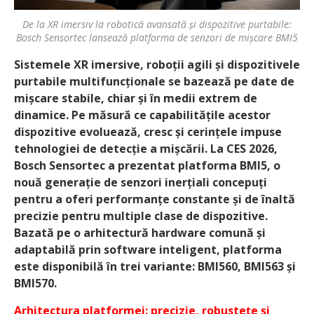
De la XR imersiv la robotică avansată și dispozitive purtabile:
Bosch Sensortec lansează platforma de senzori de mișcare BMI5
Sistemele XR imersive, roboții agili și dispozitivele
purtabile multifuncționale se bazează pe date de
mișcare stabile, chiar și în medii extrem de
dinamice. Pe măsură ce capabilitățile acestor
dispozitive evoluează, cresc și cerințele impuse
tehnologiei de detecție a mișcării. La CES 2026,
Bosch Sensortec a prezentat platforma BMI5, o
nouă generație de senzori inerțiali concepuți
pentru a oferi performanțe constante și de înaltă
precizie pentru multiple clase de dispozitive.
Bazată pe o arhitectură hardware comună și
adaptabilă prin software inteligent, platforma
este disponibilă în trei variante: BMI560, BMI563 și
BMI570.
Arhitectura platformei: precizie, robustețe și