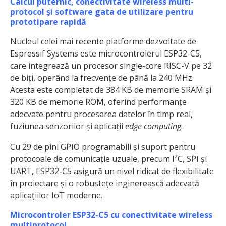
Calcul puternic, conectivitate wireless multi-
protocol și software gata de utilizare pentru
prototipare rapidă
Nucleul celei mai recente platforme dezvoltate de
Espressif Systems este microcontrolerul ESP32-C5,
care integrează un procesor single-core RISC-V pe 32
de biți, operând la frecvențe de până la 240 MHz.
Acesta este completat de 384 KB de memorie SRAM și
320 KB de memorie ROM, oferind performanțe
adecvate pentru procesarea datelor în timp real,
fuziunea senzorilor și aplicații
edge computing
.
Cu 29 de pini GPIO programabili și suport pentru
protocoale de comunicație uzuale, precum I²C, SPI și
UART, ESP32-C5 asigură un nivel ridicat de flexibilitate
în proiectare și o robustețe inginerească adecvată
aplicațiilor IoT moderne.
Microcontroler ESP32-C5 cu conectivitate wireless
multiprotocol