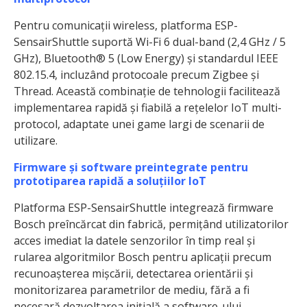
Pentru comunicații wireless, platforma ESP-
SensairShuttle suportă Wi-Fi 6 dual-band (2,4 GHz / 5
GHz), Bluetooth® 5 (Low Energy) și standardul IEEE
802.15.4, incluzând protocoale precum Zigbee și
Thread. Această combinație de tehnologii facilitează
implementarea rapidă și fiabilă a rețelelor IoT multi-
protocol, adaptate unei game largi de scenarii de
utilizare.
Firmware și software preintegrate pentru
prototiparea rapidă a soluțiilor IoT
Platforma ESP-SensairShuttle integrează firmware
Bosch preîncărcat din fabrică, permițând utilizatorilor
acces imediat la datele senzorilor în timp real și
rularea algoritmilor Bosch pentru aplicații precum
recunoașterea mișcării, detectarea orientării și
monitorizarea parametrilor de mediu, fără a fi
necesară dezvoltarea inițială a software-ului.