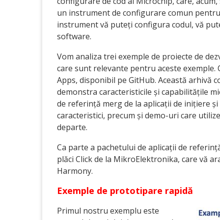
configurare de cod al Microchip, care, acum, 
un instrument de configurare comun pentru t
instrument vă puteți configura codul, vă puteț
software.
Vom analiza trei exemple de proiecte de dezv
care sunt relevante pentru aceste exemple
Apps, disponibil pe GitHub. Această arhivă c
demonstra caracteristicile și capabilitățile m
de referință merg de la aplicații de inițiere 
caracteristici, precum și demo-uri care utiliz
departe.
Ca parte a pachetului de aplicații de referi
plăci Click de la MikroElektronika, care vă ar
Harmony.
Exemple de prototipare rapidă
Primul nostru exemplu este