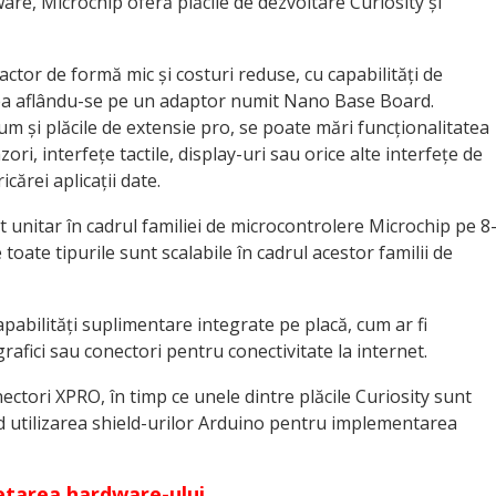
are, Microchip oferă plăcile de dezvoltare Curiosity și
actor de formă mic și costuri reduse, cu capabilități de
ea aflându-se pe un adaptor numit Nano Base Board.
cum și plăcile de extensie pro, se poate mări funcționalitatea
ri, interfețe tactile, display-uri sau orice alte interfețe de
cărei aplicații date.
 unitar în cadrul familiei de microcontrolere Microchip pe 8
 de toate tipurile sunt scalabile în cadrul acestor familii de
apabilități suplimentare integrate pe placă, cum ar fi
grafici sau conectori pentru conectivitate la internet.
nectori XPRO, în timp ce unele dintre plăcile Curiosity sunt
d utilizarea shield-urilor Arduino pentru implementarea
tarea hardware-ului