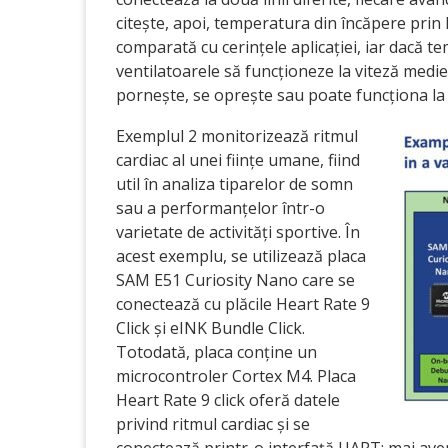
citește, apoi, temperatura din încăpere prin 
comparată cu cerințele aplicației, iar dacă t
ventilatoarele să funcționeze la viteză medie,
pornește, se oprește sau poate funcționa la d
Exemplul 2 monitorizează ritmul
cardiac al unei ființe umane, fiind
util în analiza tiparelor de somn
sau a performanțelor într-o
varietate de activități sportive. În
acest exemplu, se utilizează placa
SAM E51 Curiosity Nano care se
conectează cu plăcile Heart Rate 9
Click și eINK Bundle Click.
Totodată, placa conține un
microcontroler Cortex M4. Placa
Heart Rate 9 click oferă datele
privind ritmul cardiac și se