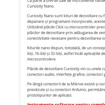
Ca parte a ofertei sale de instrumente hardw
Curiosity Nano.
Curiosity Nano sunt kituri de dezvoltare cu f
depanare și programare incorporate, acest
Utilizând plăcile Click cu microcontroler pre
plăcilor de dezvoltare prin adăugarea de senzo
conectivitate necesare pentru dezvoltarea ori
Kiturile nano dispun, totodată, de un concept
biți, 16-biți și 32-biți, astfel încât aplicațiile
microcontrolere.
Plăcile de dezvoltare Curiosity vin cu unele c
conectori audio, interfețe grafice, conectori 
Pe lângă conectorii de la Mikroe există și co
prevăzute și cu conectori Arduino, permițân
prototipurilor de aplicații.
Instrumente software pentru comple