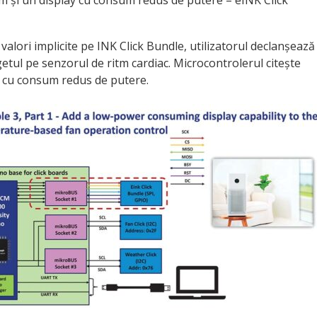
m și un display cu consum redus de putere – eINK Click
valori implicite pe INK Click Bundle, utilizatorul declanșează
ul pe senzorul de ritm cardiac. Microcontrolerul citește
l cu consum redus de putere.