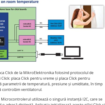
laca Click de la MikroElektronika folosind protocolul de
 Click: placa Click pentru vreme și placa Click pentru
ză parametrii de temperatură, presiune și umiditate, în timp
ă controlăm ventilatorul.
 Microcontrolerul utilizează o singură instanță I2C, care se
 o adresă distinctă. Aplicația inițializează aceste plăci Click și