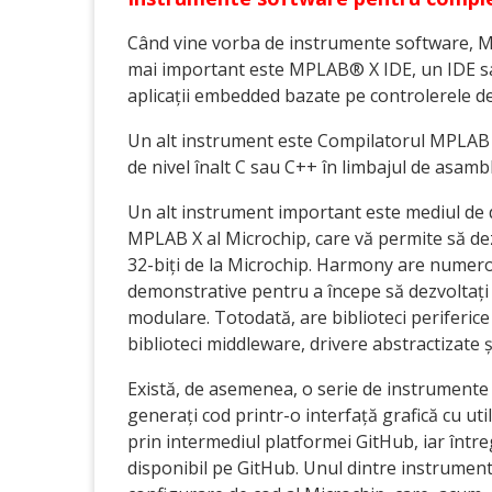
Când vine vorba de instrumente software, Mi
mai important este MPLAB® X IDE, un IDE sau
aplicații embedded bazate pe controlerele de
Un alt instrument este Compilatorul MPLAB X
de nivel înalt C sau C++ în limbajul de asambl
Un alt instrument important este mediul de
MPLAB X al Microchip, care vă permite să dez
32-biți de la Microchip. Harmony are numeroas
demonstrative pentru a începe să dezvoltați apl
modulare. Totodată, are biblioteci periferice
biblioteci middleware, drivere abstractizate și
Există, de asemenea, o serie de instrumente d
generați cod printr-o interfață grafică cu ut
prin intermediul platformei GitHub, iar în
disponibil pe GitHub. Unul dintre instrumen