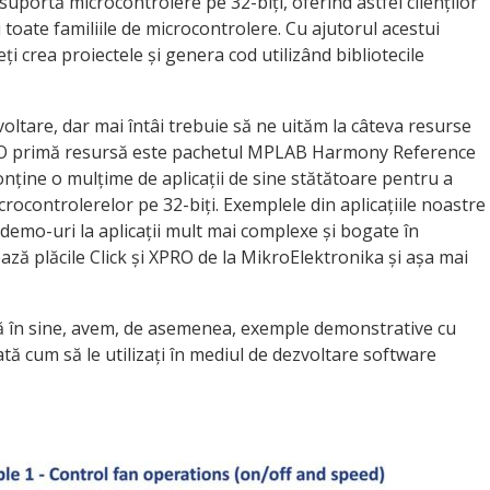
suportă microcontrolere pe 32-biți, oferind astfel clienților
oate familiile de microcontrolere. Cu ajutorul acestui
i crea proiectele și genera cod utilizând bibliotecile
oltare, dar mai întâi trebuie să ne uităm la câteva resurse
. O primă resursă este pachetul MPLAB Harmony Reference
onține o mulțime de aplicații de sine stătătoare pentru a
icrocontrolerelor pe 32-biți. Exemplele din aplicațiile noastre
și demo-uri la aplicații mult mai complexe și bogate în
ează plăcile Click și XPRO de la MikroElektronika și așa mai
nță în sine, avem, de asemenea, exemple demonstrative cu
ată cum să le utilizați în mediul de dezvoltare software