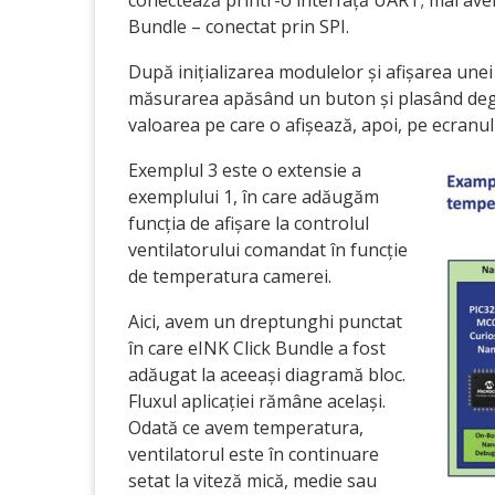
conectează printr-o interfață UART; mai ave
Bundle – conectat prin SPI.
După inițializarea modulelor și afișarea unei 
măsurarea apăsând un buton și plasând deget
valoarea pe care o afișează, apoi, pe ecranu
Exemplul 3 este o extensie a
exemplului 1, în care adăugăm
funcția de afișare la controlul
ventilatorului comandat în funcție
de temperatura camerei.
Aici, avem un dreptunghi punctat
în care eINK Click Bundle a fost
adăugat la aceeași diagramă bloc.
Fluxul aplicației rămâne același.
Odată ce avem temperatura,
ventilatorul este în continuare
setat la viteză mică, medie sau