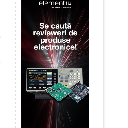
i
i
e