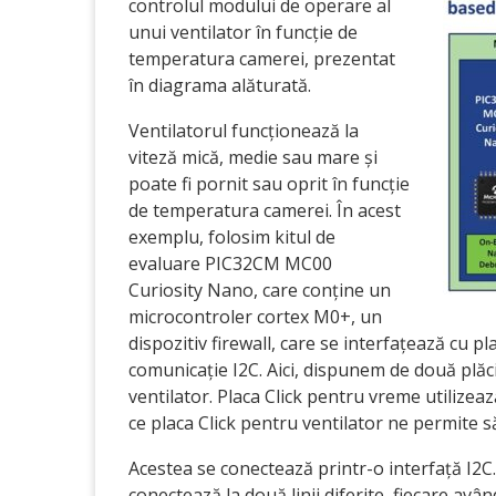
controlul modului de operare al
unui ventilator în funcție de
temperatura camerei, prezentat
în diagrama alăturată.
Ventilatorul funcționează la
viteză mică, medie sau mare și
poate fi pornit sau oprit în funcție
de temperatura camerei. În acest
exemplu, folosim kitul de
evaluare PIC32CM MC00
Curiosity Nano, care conține un
microcontroler cortex M0+, un
dispozitiv firewall, care se interfațează cu p
comunicație I2C. Aici, dispunem de două plăci
ventilator. Placa Click pentru vreme utilizea
ce placa Click pentru ventilator ne permite s
Acestea se conectează printr-o interfață I2C.
conectează la două linii diferite, fiecare având