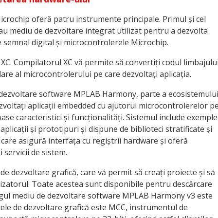
crochip oferă patru instrumente principale. Primul și cel
 mediu de dezvoltare integrat utilizat pentru a dezvolta
 semnal digital și microcontrolerele Microchip.
C. Compilatorul XC vă permite să convertiți codul limbajulu
are al microcontrolerului pe care dezvoltați aplicația.
 dezvoltare software MPLAB Harmony, parte a ecosistemulu
voltați aplicații embedded cu ajutorul microcontrolerelor p
e caracteristici și funcționalități. Sistemul include exemple
icații și prototipuri și dispune de biblioteci stratificate și
 care asigură interfața cu regiștrii hardware și oferă
 servicii de sistem.
e dezvoltare grafică, care vă permit să creați proiecte și să
ilizatorul. Toate acestea sunt disponibile pentru descărcare
tregul mediu de dezvoltare software MPLAB Harmony v3 este
tele de dezvoltare grafică este MCC, instrumentul de