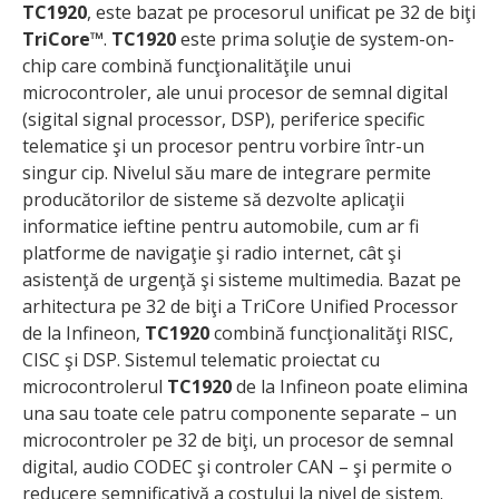
TC1920
, este bazat pe procesorul unificat pe 32 de biţi
TriCore™
.
TC1920
este prima soluţie de system-on-
chip care combină funcţionalităţile unui
microcontroler, ale unui procesor de semnal digital
(sigital signal processor, DSP), periferice specific
telematice şi un procesor pentru vorbire într-un
singur cip. Nivelul său mare de integrare permite
producătorilor de sisteme să dezvolte aplicaţii
informatice ieftine pentru automobile, cum ar fi
platforme de navigaţie şi radio internet, cât şi
asistenţă de urgenţă şi sisteme multimedia. Bazat pe
arhitectura pe 32 de biţi a TriCore Unified Processor
de la Infineon,
TC1920
combină funcţionalităţi RISC,
CISC şi DSP. Sistemul telematic proiectat cu
microcontrolerul
TC1920
de la Infineon poate elimina
una sau toate cele patru componente separate – un
microcontroler pe 32 de biţi, un procesor de semnal
digital, audio CODEC şi controler CAN – şi permite o
reducere semnificativă a costului la nivel de sistem.