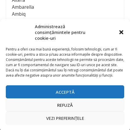
Ambarella
Ambiq
AMD / Xilinx
Administrează
Amphenol
consimțămintele pentru
Analog Devices
cookie-uri
Anritsu Corporation
Ansys
Pentru a oferi cea mai bună experiență, folosim tehnologii, cum ar fi
cookie-uri, pentru a stoca și/sau accesa informațiile despre dispozitive.
APS
Consimțământul pentru aceste tehnologii ne permite să procesăm date,
Arduino
cum ar fi comportamentul de navigare sau ID-uri unice pe acest site.
Arm
Dacă nu îți dai consimțământul sau îți retragi consimțământul dat poate
avea afecte negative asupra unor anumite funcționalități și funcții.
Asentics
ASM
Astrocast
ACCEPTĂ
ATEN International
Contact
Publicitate
Atmel
REFUZĂ
Abonament la revista “Electronica Azi”
Newsletter
Atop
Politica de prelucrare a datelor (GDPR) si Cookie-uri
VEZI PREFERINȚELE
ATTEND Technology
@
2026 EURO STANDARD PRESS 2000
Axiomet