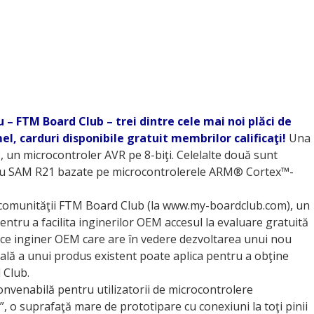
u – FTM Board Club – trei dintre cele mai noi plăci de
, carduri disponibile gratuit membrilor calificaţi!
Una
 un microcontroler AVR pe 8-biţi. Celelalte două sunt
1 sau SAM R21 bazate pe microcontrolerele ARM® Cortex™-
i comunităţii FTM Board Club (la www.my-boardclub.com), un
ntru a facilita inginerilor OEM accesul la evaluare gratuită
Orice inginer OEM care are în vedere dezvoltarea unui nou
ală a unui produs existent poate aplica pentru a obţine
 Club.
nvenabilă pentru utilizatorii de microcontrolere
o suprafaţă mare de prototipare cu conexiuni la toţi pinii