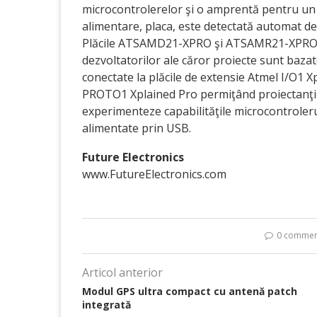
microcontrolerelor şi o amprentă pentru un c
alimentare, placa, este detectată automat de
Plăcile ATSAMD21-XPRO şi ATSAMR21-XPRO o
dezvoltatorilor ale căror proiecte sunt baza
conectate la plăcile de extensie Atmel I/O1 
PROTO1 Xplained Pro permiţând proiectanţilor
experimenteze capabilităţile microcontroler
alimentate prin USB.
Future Electronics
www.FutureElectronics.com
0 commen
Articol anterior
Modul GPS ultra compact cu antenă patch
integrată