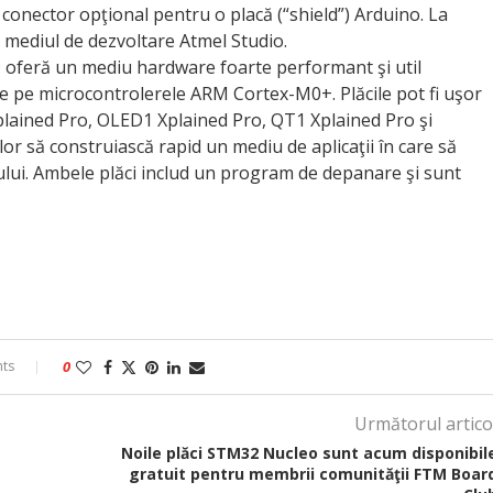
onector opţional pentru o placă (“shield”) Arduino. La
 mediul de dezvoltare Atmel Studio.
feră un mediu hardware foarte performant şi util
te pe microcontrolerele ARM Cortex-M0+. Plăcile pot fi uşor
Xplained Pro, OLED1 Xplained Pro, QT1 Xplained Pro şi
 să construiască rapid un mediu de aplicaţii în care să
ului. Ambele plăci includ un program de depanare şi sunt
ts
0
Următorul artico
Noile plăci STM32 Nucleo sunt acum disponibil
gratuit pentru membrii comunităţii FTM Boar