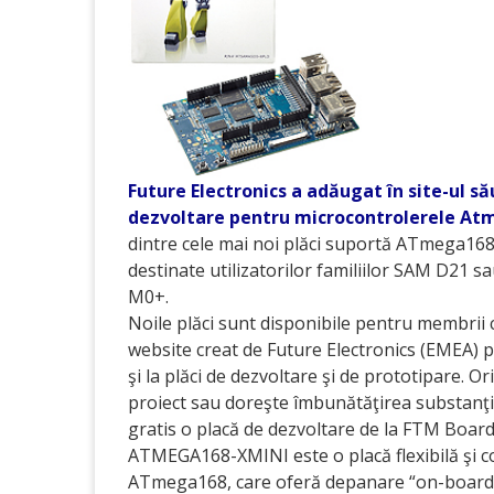
Future Electronics a adăugat în site-ul să
dezvoltare pentru microcontrolerele Atmel
dintre cele mai noi plăci suportă ATmega168,
destinate utilizatorilor familiilor SAM D2
M0+.
Noile plăci sunt disponibile pentru membri
website creat de Future Electronics (EMEA) pe
şi la plăci de dezvoltare şi de prototipare. 
proiect sau doreşte îmbunătăţirea substanţi
gratis o placă de dezvoltare de la FTM Board
ATMEGA168-XMINI este o placă flexibilă şi co
ATmega168, care oferă depanare “on-board”, 