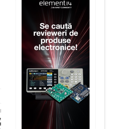
l
e
d