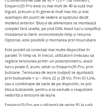
Cu dimensiunile sale de 50 × 123 × 138 milimetri,
Emparro20-Pro este cu mai mult de 40 la sută mai
îngust, precum și în general mult mai mic și mai
avantajos din punct de vedere al spațiului decât
modelul anterior. Blocul de alimentare se montează
complet fără unelte, pe șină DIN. Acest lucru simplifică
instalarea la client, economisește timp și resurse.
Opțional, este posibilă și montarea prin înșurubare.
Este posibil să conectați mai multe dispozitive în
paralel. În timp ce, în trecut, utilizatorii trebuiau să
regleze tensiunea printr-un potențiometru, acest
lucru poate fi, acum, setat cu Emparro20-Pro, prin
butoane. Tensiunea de ieșire
(output)
se ajustează
prin butoanele + și – între 22 și 28 Vcc. Prin IO-Link,
sau o combinație de taste de pe dispozitiv, se pot
bloca butoanele, pentru a se exclude o reajustare
nedorită a tensiunii de ieșire.
Emparro20-Pro are o eficiență de peste 95 la sută.