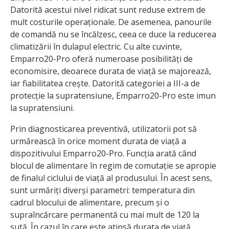
Datorită acestui nivel ridicat sunt reduse extrem de
mult costurile operaționale. De asemenea, panourile
de comandă nu se încălzesc, ceea ce duce la reducerea
climatizării în dulapul electric. Cu alte cuvinte,
Emparro20-Pro oferă numeroase posibilități de
economisire, deoarece durata de viață se majorează,
iar fiabilitatea crește. Datorită categoriei a III-a de
protecție la supratensiune, Emparro20-Pro este imun
la supratensiuni.
Prin diagnosticarea preventivă, utilizatorii pot să
urmărească în orice moment durata de viață a
dispozitivului Emparro20-Pro. Funcția arată când
blocul de alimentare în regim de comutație se apropie
de finalul ciclului de viață al produsului. În acest sens,
sunt urmăriți diverși parametri: temperatura din
cadrul blocului de alimentare, precum și o
supraîncărcare permanentă cu mai mult de 120 la
sută. În cazul în care este atinsă durata de viață