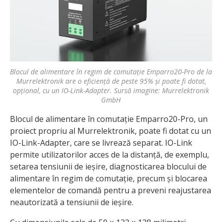
Blocul de alimentare în regim de comutație Emparro20-Pro de la
Murrelektronik are o eficiență de peste 95% și poate fi dotat,
opțional, cu un IO-Link-Adapter. Sursă imagine: Murrelektronik
GmbH
Blocul de alimentare în comutație Emparro20-Pro, un
proiect propriu al Murrelektronik, poate fi dotat cu un
IO-Link-Adapter, care se livrează separat. IO-Link
permite utilizatorilor acces de la distanță, de exemplu,
setarea tensiunii de ieșire, diagnosticarea blocului de
alimentare în regim de comutație, precum și blocarea
elementelor de comandă pentru a preveni reajustarea
neautorizată a tensiunii de ieșire.