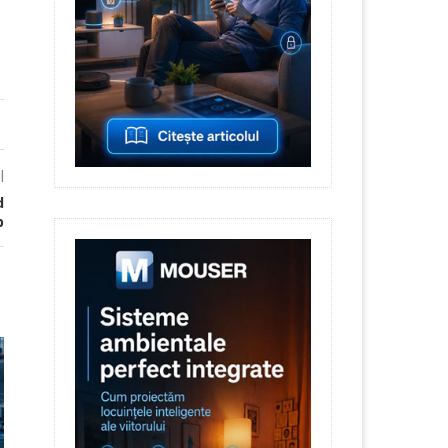
l
d
p