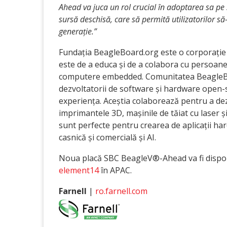
Ahead va juca un rol crucial în adoptarea sa pe 
sursă deschisă, care să permită utilizatorilor să-ș
generație.”
Fundația BeagleBoard.org este o corporație n
este de a educa și de a colabora cu persoan
computere embedded. Comunitatea BeagleBoa
dezvoltatorii de software și hardware open-s
experiența. Aceștia colaborează pentru a dez
imprimantele 3D, mașinile de tăiat cu laser ș
sunt perfecte pentru crearea de aplicații h
casnică și comercială și AI.
Noua placă SBC BeagleV®-Ahead va fi dispon
element14
în APAC.
Farnell
|
ro.farnell.com