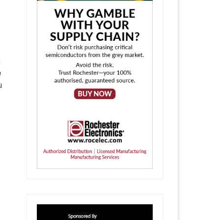
u
n
u