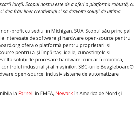
scară largă. Scopul nostru este de a oferi o platformă robustă, c
i dea frâu liber creativității și să dezvolte soluții de ultimă
on-profit cu sediul în Michigan, SUA. Scopul său principal
ele interesate de software și hardware open-source pentru
rd.org oferă o platformă pentru proprietarii și
ource pentru a-și împărtăși ideile, cunoștințele și
volta soluții de procesare hardware, cum ar fi robotica,
i controlul industrial și al mașinilor. SBC-urile Beagleboard®
ardware open-source, inclusiv sisteme de automatizare
ibilă la
Farnell
în EMEA,
Newark
în America de Nord și