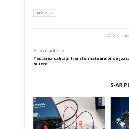
RISC-V ISA
0 commen
Articol anterior
Testarea calității transformatoarelor de joas
putere
S-AR P