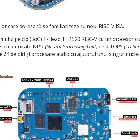
lor care doresc să se familiarizeze cu noul RISC-V ISA.
temului pe cip (SoC) T-Head TH1520 RISC-V cu un procesor c
z, cu o unitate NPU
(Neural Processing Unit)
de 4 TOPS
(Trillio
 64 de biți și procesare audio cu ajutorul unui singur nucle