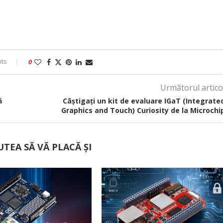
ts
0
Următorul artico
ă
Câștigați un kit de evaluare IGaT (Integrate
Graphics and Touch) Curiosity de la Microchi
UTEA SĂ VĂ PLACĂ ȘI