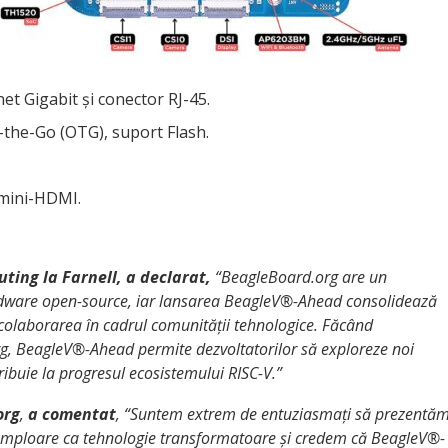
t Gigabit și conector RJ-45.
the-Go (OTG), suport Flash.
 mini-HDMI.
.
ting la Farnell, a declarat,
“BeagleBoard.org are un
rdware open-source, iar lansarea BeagleV®-Ahead consolidează
colaborarea în cadrul comunității tehnologice. Făcând
arg, BeagleV®-Ahead permite dezvoltatorilor să exploreze noi
ntribuie la progresul ecosistemului RISC-V.”
org
,
a comentat
, “Suntem extrem de entuziasmați să prezentă
amploare ca tehnologie transformatoare și credem că BeagleV®-