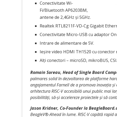
Conectivitate Wi-
Fi/Bluetooth AP6203BM,
antene de 2,4GHz și 5GHz.
Realtek RTL8211F-VD-Cg Gigabit Etherne
Conectivitate Micro-USB cu adaptor On-
Intrare de alimentare de 5V.
Ieșire video HDMI TH1520 cu conector
Alți conectori – microSD, mikroBUS, CSI
Romain Soreau, Head of Single Board Compu
palmares solid în dezvoltarea de platforme ha
angajamentul Farnell de a promova inovația și 
arhitectura RISC-V accesibilă unui public mai l
posibilități, să-și accelereze proiectele și să co
Jason Kridner, Co-Founder la BeagleBoard.
BeagleV®-Ahead în lume. RISC-V capătă rapid 