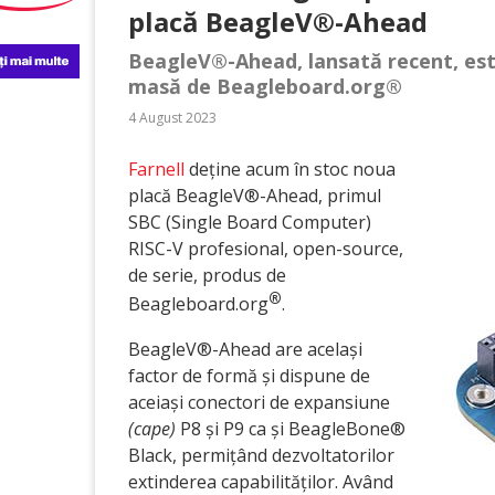
placă BeagleV®-Ahead
BeagleV®-Ahead, lansată recent, est
masă de Beagleboard.org®
4 August 2023
Farnell
deține acum în stoc noua
placă BeagleV®-Ahead, primul
SBC (Single Board Computer)
RISC-V profesional, open-source,
de serie, produs de
®
Beagleboard.org
.
BeagleV®-Ahead are același
factor de formă și dispune de
aceiași conectori de expansiune
(cape)
P8 și P9 ca și BeagleBone®
Black, permițând dezvoltatorilor
extinderea capabilităților. Având