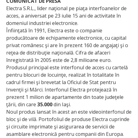
COMUNICAT DE PRESĂ
Electra S.R.L., lider naţional pe piaţa interfoanelor de
acces, a aniversat pe 23 iulie 15 ani de activitate în
domeniul industriei electronice.
Înfiinţată în 1991, Electra este o companie
producătoare de echipamente electronice, cu capital
privat românesc şi are în prezent 160 de angajaţi şi o
reţea de distribuţie naţională. Cifra de afaceri
înregistrată în 2005 este de 2,8 milioane euro.
Produsul principal este interfonul de acces cu cartelă
pentru blocuri de locuinţe, realizat în totalitate în
cadrul firmei şi brevetat la Oficiul de Stat pentru
Invenţii şi Mărci. Interfonul Electra protejează în
prezent 1 milion de apartamente din toate judeţele
ţării, din care
35.000
din Iaşi.
Noul produs lansat în acest an este videointerfonul de
bloc şi de vilă. Portofoliul de produse Electra cuprinde
şi circuite imprimate şi asigurarea de servicii de
asamblare electronică pentru companii din Europa.