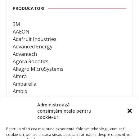
PRODUCATORI
3M
AAEON
Adafruit Industries
Advanced Energy
Advantech
Agora Robotics
Allegro MicroSystems
Altera
Ambarella
Ambiq
AMD / Xilinx
Administrează
Amphenol
consimțămintele pentru
Analog Devices
cookie-uri
Anritsu Corporation
Ansys
Pentru a oferi cea mai bună experiență, folosim tehnologii, cum ar fi
cookie-uri, pentru a stoca și/sau accesa informațiile despre dispozitive.
APS