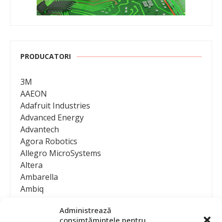
PRODUCATORI
3M
AAEON
Adafruit Industries
Advanced Energy
Advantech
Agora Robotics
Allegro MicroSystems
Altera
Ambarella
Ambiq
AMD / Xilinx
Administrează
Amphenol
consimțămintele pentru