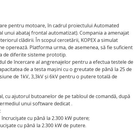
are pentru motoare, în cadrul proiectului Automated
al unui abataj frontal automatizat). Compania a amenajat
iorul clădirii. În scopul cercetării, KOPEX a simu­lat
une operează. Platforma urma, de asemenea, să fie suficient
ea de diferite sisteme prototip.
ul de încercare al angrenajelor pentru a efectua testele de
apacitatea de a testa mașini cu o greutate de până la 25 de
ensiune de 1kV, 3,3kV și 6kV pentru o putere totală de
l, cu ajutorul butoanelor de pe tabloul de comandă, după
termediul unui software dedicat .
:
e încrucişate cu până la 2.300 kW putere;
crucişate cu până la 2.300 kW de putere.