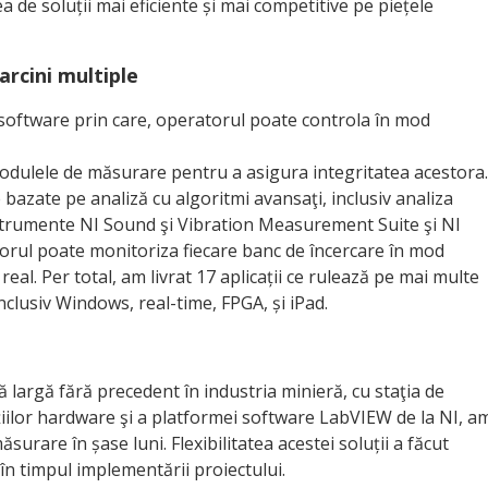
a de soluții mai eficiente și mai competitive pe piețele
arcini multiple
 software prin care, operatorul poate controla în mod
odu­lele de măsurare pentru a asigura integritatea acestora.
bazate pe analiză cu algoritmi avansaţi, inclusiv analiza
instru­mente NI Sound şi Vibration Measurement Suite şi NI
ul poate monitoriza fiecare banc de încercare în mod
al. Per total, am livrat 17 aplicații ce rulează pe mai multe
clusiv Windows, real-time, FPGA, și iPad.
 largă fără precedent în industria minieră, cu staţia de
ţiilor hardware şi a platformei software LabVIEW de la NI, a
ăsurare în șase luni. Flexibilitatea acestei soluții a făcut
în timpul implementării proiectului.