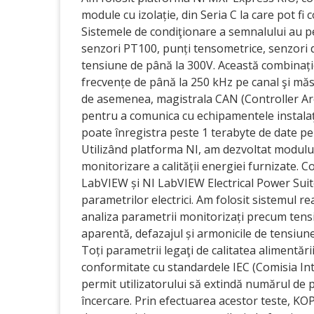
module cu izolație, din Seria C la care pot fi 
Sistemele de condiţionare a semnalului au p
senzori PT100, punți tensometrice, senzori de 
tensiune de până la 300V. Această combinație
frecvențe de până la 250 kHz pe canal şi măsur
de asemenea, magistrala CAN (Controller Ar
pentru a comunica cu echipamentele instalați
poate înregistra peste 1 terabyte de date pe 
Utilizând platforma NI, am dezvoltat modulul 
monitorizare a calității energiei furnizate.
LabVIEW și NI LabVIEW Electrical Power Suit
parametrilor electrici. Am folosit sistemul r
analiza parametrii monitorizați precum tensiu
aparentă, defazajul și armonicile de tensiune
Toți parametrii legaţi de calitatea alimentării 
conformitate cu standardele IEC (Comisia In
permit utilizatorului să extindă numărul de p
încercare. Prin efectuarea acestor teste, K