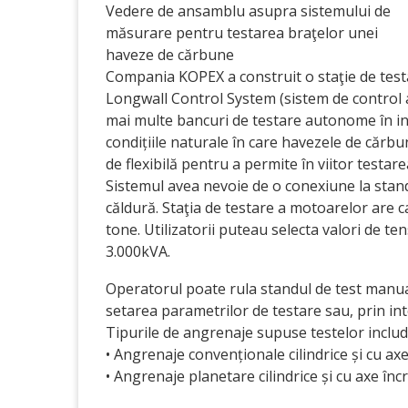
Vedere de ansamblu asupra sistemului de
măsurare pentru testarea braţelor unei
haveze de cărbune
Compania KOPEX a construit o staţie de test
Longwall Control System (sistem de control 
mai multe bancuri de testare autonome în inter
condițiile naturale în care havezele de cărb
de flexibilă pentru a permite în viitor testar
Sistemul avea nevoie de o conexiune la stand
căldură. Staţia de testare a motoarelor are c
tone. Utilizatorii puteau selecta valori de t
3.000kVA.
Operatorul poate rula standul de test manua
setarea parametrilor de testare sau, prin in
Tipurile de angrenaje supuse testelor includ
• Angrenaje convenționale cilindrice și cu ax
• Angrenaje planetare cilindrice și cu axe în