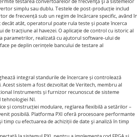
rmite testarea convertoarelor de frecvenţă şi a sistemelor
vertor simplu sau dublu. Testele de post-producție includ
rtor de frecvență sub un regim de încărcare specific, având î
t decât atât, operatorul poate rula teste și poate încerca
 de tracțiune al havezei. O aplicație de control cu istoric al
 a parametrilor, realizată cu ajutorul software-ului de
face pe deplin cerințele bancului de testare al
hează integral standurile de încercare și controlează
. Acest sistem a fost dezvoltat de Veritech, membru al
tional Instruments și furnizor recunoscut de sisteme
 tehnologiei NI.
 și construcției modulare, reglarea flexibilă a setărilor –
evenit posibilă. Platforma PXI oferă procesoare performante
 timp cu efectuarea de achiziții de date şi analiză în timp
nectată la sistemul PXI, pentru a implementa cod FPGA și