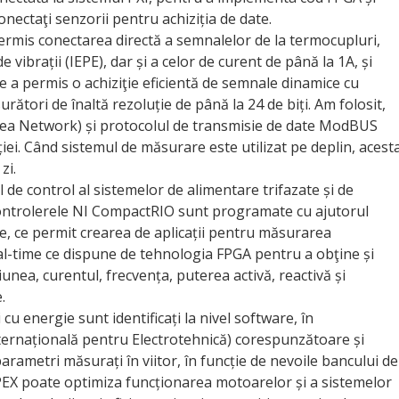
conectaţi senzorii pentru achiziția de date.
ermis conectarea directă a semnalelor de la termocupluri,
vibrații (IEPE), dar și a celor de curent de până la 1A, și
 a permis o achiziţie eficientă de semnale dinamice cu
ători de înaltă rezoluție de până la 24 de biți. Am folosit,
ea Network) și protocolul de transmisie de date ModBUS
ei. Când sistemul de măsurare este utilizat pe deplin, acest
zi.
de control al sistemelor de alimentare trifazate și de
 Controle­rele NI CompactRIO sunt programate cu ajutorul
e, ce permit crearea de aplicații pentru măsurarea
eal-time ce dispune de tehnologia FPGA pentru a obţine și
nea, curentul, frecvența, puterea activă, reactivă și
.
cu ener­gie sunt identificați la nivel software, în
ternațională pentru Electrotehnică) corespunzătoare și
arametri măsurați în viitor, în funcție de nevoile bancului de
OPEX poate optimiza funcționarea motoarelor și a sistemelor