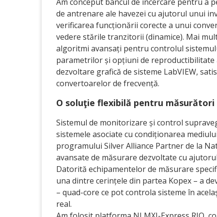
Am conceput bancul de încercare pentru a pe
de antrenare ale havezei cu ajutorul unui in
verificarea funcționării corecte a unui conve
vedere stările tranzitorii (dinamice). Mai mul
algoritmi avansați pentru controlul sistemului
parametrilor și opțiuni de reproductibilitate
dezvoltare grafică de sisteme LabVIEW, satis­
convertoarelor de frecvență.
O soluţie flexibilă pentru măsurători
Sistemul de monitorizare și control supraveg
sistemele asociate cu condiționarea mediului
programului Silver Alliance Partner de la Na
avansate de măsurare dezvoltate cu ajutorul
Datorită echipamentelor de măsurare specifice
una dintre cerințele din partea Kopex – a d
– quad-core ce pot controla sisteme în acelaşi
real.
Am folosit platforma NI MXI-Express RIO, co