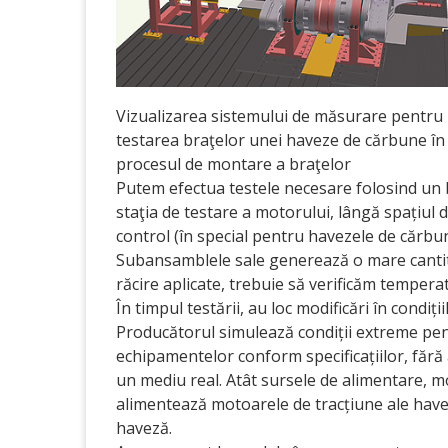
Vizualizarea sistemului de măsurare pentru
testarea braţelor unei haveze de cărbune în
procesul de montare a braţelor
Putem efectua testele necesare folosind un b
staţia de testare a motorului, lângă spațiul 
control (în special pentru havezele de cărbun
Subansamblele sale generează o mare cantitat
răcire aplicate, trebuie să verificăm tempera
În timpul testării, au loc modificări în condiț
Producătorul simulează condiții extreme pen
echipamentelor conform specificațiilor, fără a 
un mediu real. Atât sursele de alimentare, mo
alimentează motoarele de tracțiune ale haveze
haveză.