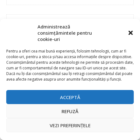
PRODUCATORI
Administrează
consimțămintele pentru
cookie-uri
3M
AAEON
Pentru a oferi cea mai bună experiență, folosim tehnologii, cum ar fi
Adafruit Industries
cookie-uri, pentru a stoca și/sau accesa informațiile despre dispozitive.
Advanced Energy
Consimțământul pentru aceste tehnologii ne permite să procesăm date,
cum ar fi comportamentul de navigare sau ID-uri unice pe acest site.
Advantech
Dacă nu îți dai consimțământul sau îți retragi consimțământul dat poate
Agora Robotics
avea afecte negative asupra unor anumite funcționalități și funcții.
Allegro MicroSystems
Altera
ACCEPTĂ
Ambarella
Ambiq
REFUZĂ
AMD / Xilinx
Amphenol
VEZI PREFERINȚELE
Analog Devices
Anritsu Corporation