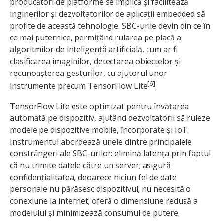
producători de platforme se implică și facilitează
inginerilor și dezvoltatorilor de aplicații embedded să
profite de această tehnologie. SBC-urile devin din ce în
ce mai puternice, permițând rularea pe placă a
algoritmilor de inteligență artificială, cum ar fi
clasificarea imaginilor, detectarea obiectelor și
recunoașterea gesturilor, cu ajutorul unor
[6]
instrumente precum TensorFlow Lite
.
TensorFlow Lite este optimizat pentru învățarea
automată pe dispozitiv, ajutând dezvoltatorii să ruleze
modele pe dispozitive mobile, încorporate și IoT.
Instrumentul abordează unele dintre principalele
constrângeri ale SBC-urilor: elimină latența prin faptul
că nu trimite datele către un server; asigură
confidențialitatea, deoarece niciun fel de date
personale nu părăsesc dispozitivul; nu necesită o
conexiune la internet; oferă o dimensiune redusă a
modelului și minimizează consumul de putere.