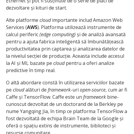
Ethernet și pot fi susținute de o serie de plăci de
dezvoltare și kituri de start.
Alte platforme
cloud
importante includ Amazon Web
Services (
AWS
). Platforma utilizează instrumente de
calcul periferic
(edge computing)
și de analiză avansată
pentru a ajuta fabrica inteligentă să îmbunătățească
productivitatea prin captarea și analizarea datelor de
la nivelul secției de producție. Aceasta include accesul
la AI și ML bazate pe
cloud
pentru a oferi analize
predictive în timp real.
O altă abordare constă în utilizarea serviciilor bazate
pe
cloud
alături de
framework
-uri
open-source
, cum ar fi
Caffe și TensorFlow. Caffe este un
framework
bine-
cunoscut dezvoltat de un doctorand de la Berkley pe
nume Yangqing Jia, în timp ce platforma TensorFlow a
fost dezvoltată de echipa Brain Team de la Google și
oferă o spațiu extins de instrumente, biblioteci și
resurse comunitare.