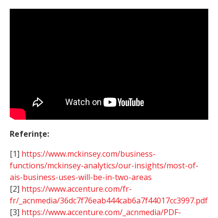
Referințe:
[1]
https://www.mckinsey.com/business-
functions/mckinsey-analytics/our-insights/most-of-
ais-business-uses-will-be-in-two-areas
[2]
https://www.accenture.com/fr-
fr/_acnmedia/36dc7f76eab444cab6a7f44017cc3997.pdf
[3]
https://www.accenture.com/_acnmedia/PDF-