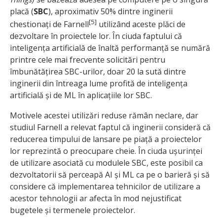
placă (
SBC
), aproximativ 50% dintre inginerii
[5]
chestionați de Farnell
utilizând aceste plăci de
dezvoltare în proiectele lor. În ciuda faptului că
inteligența artificială de înaltă performanță se numără
printre cele mai frecvente solicitări pentru
îmbunătățirea SBC-urilor, doar 20 la sută dintre
inginerii din întreaga lume profită de inteligența
artificială și de ML în aplicațiile lor SBC.
Motivele acestei utilizări reduse rămân neclare, dar
studiul Farnell a relevat faptul că inginerii consideră că
reducerea timpului de lansare pe piață a proiectelor
lor reprezintă o preocupare cheie. În ciuda ușurinței
de utilizare asociată cu modulele SBC, este posibil ca
dezvoltatorii să perceapă AI și ML ca pe o barieră și să
considere că implementarea tehnicilor de utilizare a
acestor tehnologii ar afecta în mod nejustificat
bugetele și termenele proiectelor.