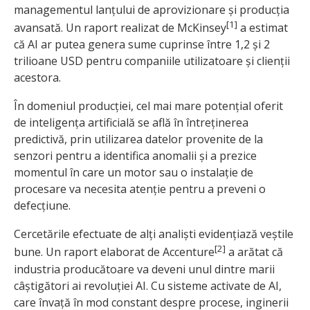
managementul lanțului de aprovizionare și producția
[1]
avansată. Un raport realizat de McKinsey
a estimat
că AI ar putea genera sume cuprinse între 1,2 și 2
trilioane USD pentru companiile utilizatoare și clienții
acestora.
În domeniul producției, cel mai mare potențial oferit
de inteligența artificială se află în întreținerea
predictivă, prin utilizarea datelor provenite de la
senzori pentru a identifica anomalii și a prezice
momentul în care un motor sau o instalație de
procesare va necesita atenție pentru a preveni o
defecțiune.
Cercetările efectuate de alți analiști evidențiază veștile
[2]
bune. Un raport elaborat de Accenture
a arătat că
industria producătoare va deveni unul dintre marii
câștigători ai revoluției AI. Cu sisteme activate de AI,
care învață în mod constant despre procese, inginerii