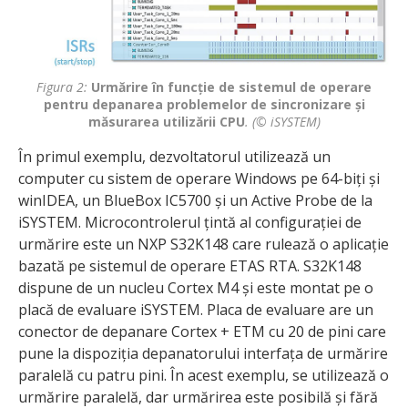
Figura 2:
Urmărire în funcție de sistemul de operare
pentru depanarea problemelor de sincronizare și
măsurarea utilizării CPU
. (© iSYSTEM)
În primul exemplu, dezvoltatorul utilizează un
computer cu sistem de operare Windows pe 64-biți și
winIDEA, un BlueBox IC5700 și un Active Probe de la
iSYSTEM. Microcontrolerul țintă al configurației de
urmărire este un NXP S32K148 care rulează o aplicație
bazată pe sistemul de operare ETAS RTA. S32K148
dispune de un nucleu Cortex M4 și este montat pe o
placă de evaluare iSYSTEM. Placa de evaluare are un
conector de depanare Cortex + ETM cu 20 de pini care
pune la dispoziția depanatorului interfața de urmărire
paralelă cu patru pini. În acest exemplu, se utilizează o
urmărire paralelă, dar urmărirea este posibilă și fără