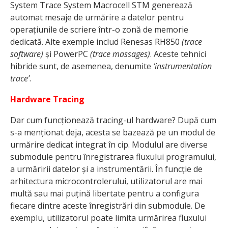
System Trace System Macrocell STM generează
automat mesaje de urmărire a datelor pentru
operațiunile de scriere într-o zonă de memorie
dedicată. Alte exemple includ Renesas RH850
(trace
software)
și PowerPC
(trace massages)
. Aceste tehnici
hibride sunt, de asemenea, denumite
‘instrumentation
trace’
.
Hardware Tracing
Dar cum funcționează tracing-ul hardware? După cum
s-a menționat deja, acesta se bazează pe un modul de
urmărire dedicat integrat în cip. Modulul are diverse
submodule pentru înregistrarea fluxului programului,
a urmăririi datelor și a instrumentării. În funcție de
arhitectura microcontrolerului, utilizatorul are mai
multă sau mai puțină libertate pentru a configura
fiecare dintre aceste înregistrări din submodule. De
exemplu, utilizatorul poate limita urmărirea fluxului