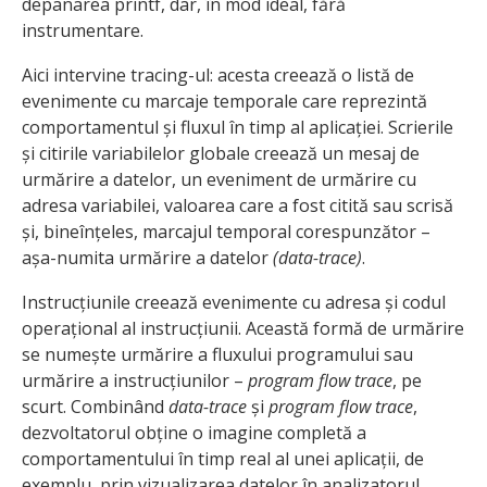
depanarea printf, dar, în mod ideal, fără
instrumentare.
Aici intervine tracing-ul: acesta creează o listă de
evenimente cu marcaje temporale care reprezintă
comportamentul și fluxul în timp al aplicației. Scrierile
și citirile variabilelor globale creează un mesaj de
urmărire a datelor, un eveniment de urmărire cu
adresa variabilei, valoarea care a fost citită sau scrisă
și, bineînțeles, marcajul temporal corespunzător –
așa-numita urmărire a datelor
(data-trace)
.
Instrucțiunile creează evenimente cu adresa și codul
operațional al instrucțiunii. Această formă de urmărire
se numește urmărire a fluxului programului sau
urmărire a instrucțiunilor –
program flow trace
, pe
scurt. Combinând
data-trace
și
program flow trace
,
dezvoltatorul obține o imagine completă a
comportamentului în timp real al unei aplicații, de
exemplu, prin vizualizarea datelor în analizatorul