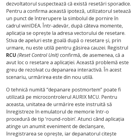
dezvoltatorul suspectează că există resetări sporadice.
Pentru a confirma această ipoteză, utilizatorul setează
un punct de întrerupere la simbolul de pornire în
cadrul winIDEA. Într-adevăr, după câteva momente,
aplicația se oprește la adresa vectorului de resetare.
Stiva de apeluri este goală după o resetare și, prin
urmare, nu este utilă pentru găsirea cauzei. Registrul
RCU
(Reset Control Unit)
confirmă, de asemenea, că a
avut loc o resetare a aplicației. Această problemă este
greu de rezolvat cu depanarea interactivă. În acest
scenariu, urmărirea este din nou utilă.
O tehnică numită “depanare postmortem” poate fi
utilizată pe microcontrolerul AURIX MCU. Pentru
aceasta, unitatea de urmărire este instruită să
înregistreze în emulatorul de memorie într-o
procedură de tip ‘round-robin’. Atunci când aplicația
atinge un anumit eveniment de declanșare,
înregistrarea se oprește, iar depanatorul citește