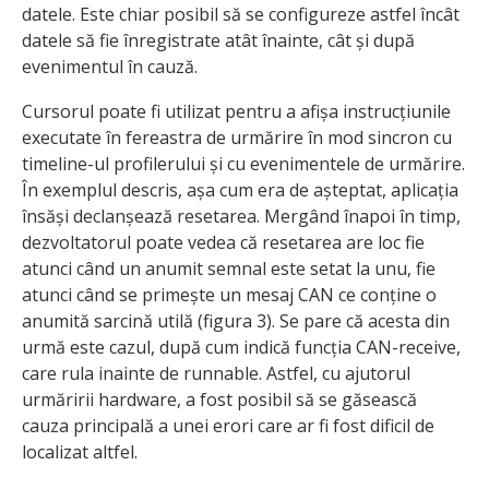
datele. Este chiar posibil să se configureze astfel încât
datele să fie înregistrate atât înainte, cât și după
evenimentul în cauză.
Cursorul poate fi utilizat pentru a afișa instrucțiunile
executate în fereastra de urmărire în mod sincron cu
timeline-ul profilerului și cu evenimentele de urmărire.
În exemplul descris, așa cum era de așteptat, aplicația
însăși declanșează resetarea. Mergând înapoi în timp,
dezvoltatorul poate vedea că resetarea are loc fie
atunci când un anumit semnal este setat la unu, fie
atunci când se primește un mesaj CAN ce conține o
anumită sarcină utilă (figura 3). Se pare că acesta din
urmă este cazul, după cum indică funcția CAN-receive,
care rula inainte de runnable. Astfel, cu ajutorul
urmăririi hardware, a fost posibil să se găsească
cauza principală a unei erori care ar fi fost dificil de
localizat altfel.