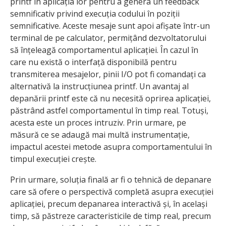
printf în aplicația lor pentru a genera un feedback
semnificativ privind execuția codului în poziții
semnificative. Aceste mesaje sunt apoi afișate într-un
terminal de pe calculator, permițând dezvoltatorului
să înțeleagă comportamentul aplicației. În cazul în
care nu există o interfață disponibilă pentru
transmiterea mesajelor, pinii I/O pot fi comandați ca
alternativă la instrucțiunea printf. Un avantaj al
depanării printf este că nu necesită oprirea aplicației,
păstrând astfel comportamentul în timp real. Totuși,
acesta este un proces intruziv. Prin urmare, pe
măsură ce se adaugă mai multă instrumentație,
impactul acestei metode asupra comportamentului în
timpul execuției crește.
Prin urmare, soluția finală ar fi o tehnică de depanare
care să ofere o perspectivă completă asupra execuției
aplicației, precum depanarea interactivă și, în același
timp, să păstreze caracteristicile de timp real, precum