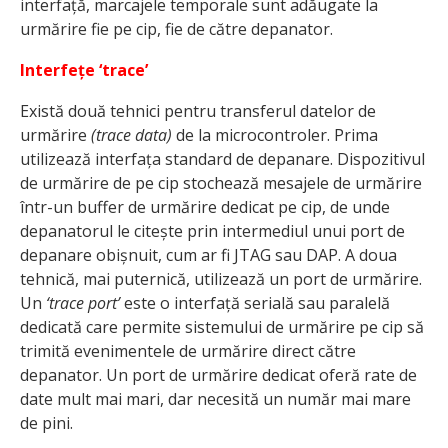
interfață, marcajele temporale sunt adăugate la
urmărire fie pe cip, fie de către depanator.
Interfețe ‘trace’
Există două tehnici pentru transferul datelor de
urmărire
(trace data)
de la microcontroler. Prima
utilizează interfața standard de depanare. Dispozitivul
de urmărire de pe cip stochează mesajele de urmărire
într-un buffer de urmărire dedicat pe cip, de unde
depanatorul le citește prin intermediul unui port de
depanare obișnuit, cum ar fi JTAG sau DAP. A doua
tehnică, mai puternică, utilizează un port de urmărire.
Un
‘trace port’
este o interfață serială sau paralelă
dedicată care permite sistemului de urmărire pe cip să
trimită evenimentele de urmărire direct către
depanator. Un port de urmărire dedicat oferă rate de
date mult mai mari, dar necesită un număr mai mare
de pini.