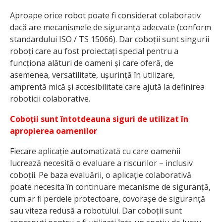
Aproape orice robot poate fi considerat colaborativ
dacă are mecanismele de siguranță adecvate (conform
standardului ISO / TS 15066). Dar coboții sunt singurii
roboți care au fost proiectați special pentru a
funcționa alături de oameni și care oferă, de
asemenea, versatilitate, ușurință în utilizare,
amprentă mică și accesibilitate care ajută la definirea
roboticii colaborative.
Coboții sunt întotdeauna siguri de utilizat în
apropierea oamenilor
Fiecare aplicație automatizată cu care oamenii
lucrează necesită o evaluare a riscurilor – inclusiv
coboții. Pe baza evaluării, o aplicație colaborativă
poate necesita în continuare mecanisme de siguranță,
cum ar fi perdele protectoare, covorașe de siguranță
sau viteza redusă a robotului. Dar coboții sunt