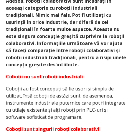
Adesea, roboții colaborativi sunt încadrați în
aceeași categorie cu roboții industriali
tradiționali. Nimic mai fals. Pot fi utilizați cu
ușurință în orice industrie, dar diferă de cei
tradiționali în foarte multe aspecte. Aceasta nu
este singura concepție greșită cu privire la roboții
colaborativi. Informațiile următoare vă vor ajuta
să faceți comparație între roboții colaborativi și
roboții industriali tradiționali, pentru a risipi unele
concepții greșite des întâlnite.
Coboții nu sunt roboți industriali
Coboții au fost concepuți să fie ușori și simplu de
utilizat, însă coboții de astăzi sunt, de asemenea,
instrumente industriale puternice care pot fi integrate
cu utilaje existente și alți roboți prin PLC-uri și
software sofisticat de programare.
Coboții sunt singurii roboți colaborativi