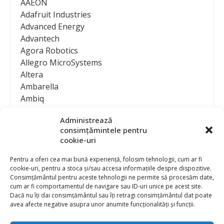
AAEON
Adafruit Industries
Advanced Energy
Advantech
Agora Robotics
Allegro MicroSystems
Altera
Ambarella
Ambiq
AMD / Xilinx
Administrează
Amphenol
consimțămintele pentru
Analog Devices
cookie-uri
Anritsu Corporation
Ansys
Pentru a oferi cea mai bună experiență, folosim tehnologii, cum ar fi
cookie-uri, pentru a stoca și/sau accesa informațiile despre dispozitive.
APS
Consimțământul pentru aceste tehnologii ne permite să procesăm date,
Arduino
cum ar fi comportamentul de navigare sau ID-uri unice pe acest site.
Arm
Dacă nu îți dai consimțământul sau îți retragi consimțământul dat poate
avea afecte negative asupra unor anumite funcționalități și funcții.
Asentics
ASM