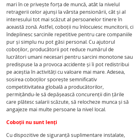
mari în ce privește forța de muncă, atât la nivelul
retragerii celor ajunși la vârsta pensionării, cât și al
interesului tot mai scăzut al persoanelor tinere în
această zonă. Astfel, coboții nu înlocuiesc muncitorii, ci
îndeplinesc sarcinile repetitive pentru care companiile
pur și simplu nu pot găsi personal. Cu ajutorul
coboților, producătorii pot reduce numărul de
lucrători umani necesari pentru sarcini monotone sau
predispuse la a provoca accidente și îi pot redistribui
pe aceștia în activități cu valoare mai mare. Adesea,
sosirea coboților sporește semnificativ
competitivitatea globală a producătorilor,
permițându-le să depășească concurenții din țările
care plătesc salarii scăzute, să relocheze munca și să
angajeze mai multe persoane la nivel local.
Coboții nu sunt lenți
Cu dispozitive de siguranță suplimentare instalate,