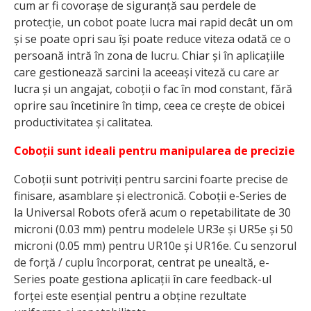
cum ar fi covorașe de siguranță sau perdele de
protecție, un cobot poate lucra mai rapid decât un om
și se poate opri sau își poate reduce viteza odată ce o
persoană intră în zona de lucru. Chiar și în aplicațiile
care gestionează sarcini la aceeași viteză cu care ar
lucra și un angajat, coboții o fac în mod constant, fără
oprire sau încetinire în timp, ceea ce crește de obicei
productivitatea și calitatea.
Coboții sunt ideali pentru manipularea de precizie
Coboții sunt potriviți pentru sarcini foarte precise de
finisare, asamblare și electronică. Coboții e-Series de
la Universal Robots oferă acum o repetabilitate de 30
microni (0.03 mm) pentru modelele UR3e și UR5e și 50
microni (0.05 mm) pentru UR10e și UR16e. Cu senzorul
de forță / cuplu încorporat, centrat pe unealtă, e-
Series poate gestiona aplicații în care feedback-ul
forței este esențial pentru a obține rezultate