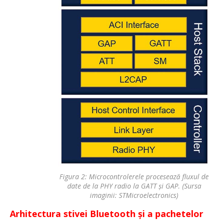
Figura 2: Microcontrolerele procesează fluxul de
date de la PHY radio la GATT și GAP. (Sursa
imaginii: STMicroelectronics)
Arhitectura stivei Bluetooth și a pachetelor