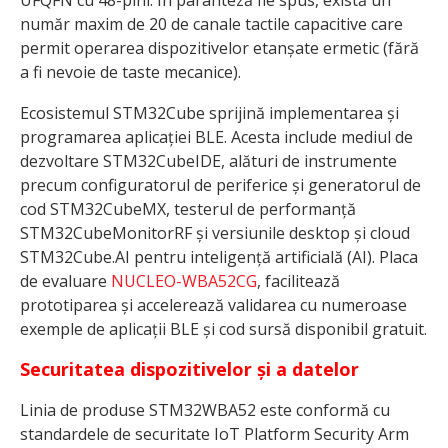
UFQFN cu 48-pini. În paranteză fie spus, există un
număr maxim de 20 de canale tactile capacitive care
permit operarea dispozitivelor etanșate ermetic (fără
a fi nevoie de taste mecanice).
Ecosistemul STM32Cube sprijină implementarea și
programarea aplicației BLE. Acesta include mediul de
dezvoltare STM32CubeIDE, alături de instrumente
precum configuratorul de periferice și generatorul de
cod STM32CubeMX, testerul de performanță
STM32CubeMonitorRF și versiunile desktop și cloud
STM32Cube.AI pentru inteligență artificială (AI). Placa
de evaluare
NUCLEO-WBA52CG
, facilitează
prototiparea și accelerează validarea cu numeroase
exemple de aplicații BLE și cod sursă disponibil gratuit.
Securitatea dispozitivelor și a datelor
Linia de produse STM32WBA52 este conformă cu
standardele de securitate IoT Platform Security Arm