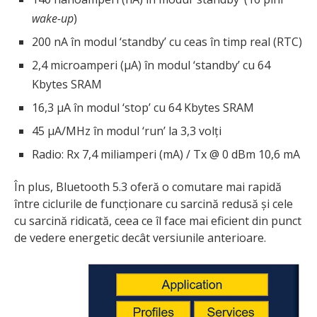
wake-up
)
200 nA în modul ‘standby’ cu ceas în timp real (RTC)
2,4 microamperi (μA) în modul ‘standby’ cu 64
Kbytes SRAM
16,3 μA în modul ‘stop’ cu 64 Kbytes SRAM
45 μA/MHz în modul ‘run’ la 3,3 volți
Radio: Rx 7,4 miliamperi (mA) / Tx @ 0 dBm 10,6 mA
În plus, Bluetooth 5.3 oferă o comutare mai rapidă
între ciclurile de funcționare cu sarcină redusă și cele
cu sarcină ridicată, ceea ce îl face mai eficient din punct
de vedere energetic decât versiunile anterioare.