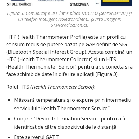
Figura 3: Comunicație BLE între placa NUCLEO (senzor/server) și
un telefon inteligent (colector/client). (Sursa imaginii:
STMicroelectronics)
HTP (Health Thermometer Profile) este un profil cu
consum redus de putere bazat pe GAP definit de SIG
(Bluetooth Special Interest Group). Acesta combină un
HTC (Health Thermometer Collector) și un HTS
(Health Thermometer Sensor) pentru a se conecta și a
face schimb de date în diferite aplicații (Figura 3).
Rolul HTS
(Health Thermometer Sensor)
:
Măsoară temperatura și o expune prin intermediul
serviciului “Health Thermometer Service”
Conține “Device Information Service” pentru a fi
identificat de către dispozitivul de la distanță
Este serverul GATT