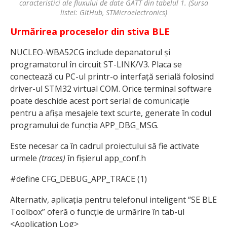
caracteristici ale fluxului de date GATT din tabelul 1. (Sursa
listei: GitHub, STMicroelectronics)
Urmărirea proceselor din stiva BLE
NUCLEO-WBA52CG include depanatorul și
programatorul în circuit ST-LINK/V3. Placa se
conectează cu PC-ul printr-o interfață serială folosind
driver-ul STM32 virtual COM. Orice terminal software
poate deschide acest port serial de comunicație
pentru a afișa mesajele text scurte, generate în codul
programului de funcția APP_DBG_MSG.
Este necesar ca în cadrul proiectului să fie activate
urmele
(traces)
în fișierul app_conf.h
#define CFG_DEBUG_APP_TRACE (1)
Alternativ, aplicația pentru telefonul inteligent “SE BLE
Toolbox” oferă o funcție de urmărire în tab-ul
<Application Log>