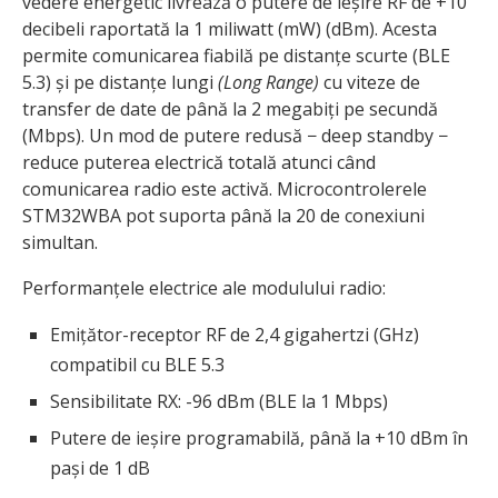
vedere energetic livrează o putere de ieșire RF de +10
decibeli raportată la 1 miliwatt (mW) (dBm). Acesta
permite comunicarea fiabilă pe distanțe scurte (BLE
5.3) și pe distanțe lungi
(Long Range)
cu viteze de
transfer de date de până la 2 megabiți pe secundă
(Mbps). Un mod de putere redusă − deep standby −
reduce puterea electrică totală atunci când
comunicarea radio este activă. Microcontrolerele
STM32WBA pot suporta până la 20 de conexiuni
simultan.
Performanțele electrice ale modulului radio:
Emițător-receptor RF de 2,4 gigahertzi (GHz)
compatibil cu BLE 5.3
Sensibilitate RX: -96 dBm (BLE la 1 Mbps)
Putere de ieșire programabilă, până la +10 dBm în
pași de 1 dB