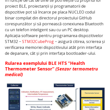
În funcție de cât de bine se potrivește cu propriul lor
proiect BLE, proiectanții și programatorii de
dispozitive pot să încarce pe placa NUCLEO codul
binar compilat din directorul proiectului GitHub
corespunzător și să pornească conexiunea Bluetooth
cu un telefon inteligent sau cu un PC desktop.
Aplicația software pentru programarea dispozitivelor
STM32 −
STM32CubeProg
− asigură citirea, scrierea și
verificarea memoriei dispozitivului atât prin interfața
de depanare, cât și prin interfața bootloader-ului.
Rularea exemplului BLE HTS “Health
Thermometer Sensor”
(Senzor termometru
medical)