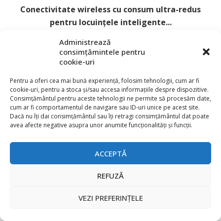
Conectivitate wireless cu consum ultra-redus
pentru locuințele inteligente...
3 August 2026
Administrează
consimțămintele pentru
cookie-uri
Pentru a oferi cea mai bună experiență, folosim tehnologii, cum ar fi
cookie-uri, pentru a stoca și/sau accesa informațiile despre dispozitive.
Consimțământul pentru aceste tehnologii ne permite să procesăm date,
cum ar fi comportamentul de navigare sau ID-uri unice pe acest site.
Dacă nu îți dai consimțământul sau îți retragi consimțământul dat poate
avea afecte negative asupra unor anumite funcționalități și funcții.
ACCEPTĂ
REFUZĂ
VEZI PREFERINȚELE