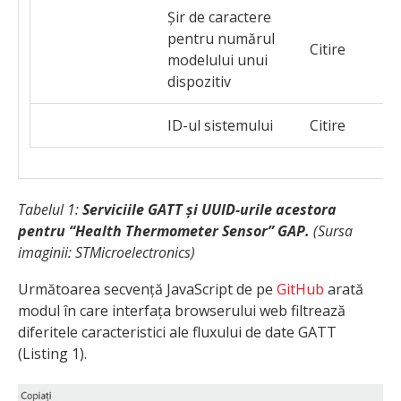
Șir de caractere
pentru numărul
Citire
modelului unui
dispozitiv
ID-ul sistemului
Citire
Tabelul 1:
Serviciile GATT și UUID-urile acestora
pentru “Health Thermometer Sensor” GAP.
(Sursa
imaginii: STMicroelectronics)
Următoarea secvență JavaScript de pe
GitHub
arată
modul în care interfața browserului web filtrează
diferitele caracteristici ale fluxului de date GATT
(Listing 1).