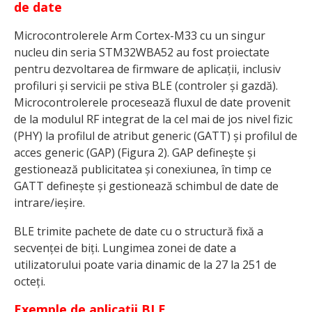
de date
Microcontrolerele Arm Cortex-M33 cu un singur
nucleu din seria STM32WBA52 au fost proiectate
pentru dezvoltarea de firmware de aplicații, inclusiv
profiluri și servicii pe stiva BLE (controler și gazdă).
Microcontrolerele procesează fluxul de date provenit
de la modulul RF integrat de la cel mai de jos nivel fizic
(PHY) la profilul de atribut generic (GATT) și profilul de
acces generic (GAP) (Figura 2). GAP definește și
gestionează publicitatea și conexiunea, în timp ce
GATT definește și gestionează schimbul de date de
intrare/ieșire.
BLE trimite pachete de date cu o structură fixă a
secvenței de biți. Lungimea zonei de date a
utilizatorului poate varia dinamic de la 27 la 251 de
octeți.
Exemple de aplicații BLE