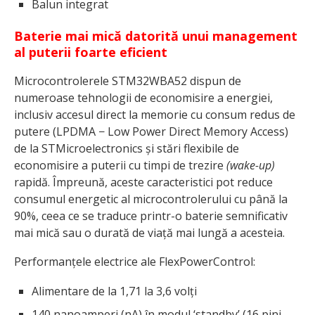
Balun integrat
Baterie mai mică datorită unui management
al puterii foarte eficient
Microcontrolerele STM32WBA52 dispun de
numeroase tehnologii de economisire a energiei,
inclusiv accesul direct la memorie cu consum redus de
putere (LPDMA − Low Power Direct Memory Access)
de la STMicroelectronics și stări flexibile de
economisire a puterii cu timpi de trezire
(wake-up)
rapidă. Împreună, aceste caracteristici pot reduce
consumul energetic al microcontrolerului cu până la
90%, ceea ce se traduce printr-o baterie semnificativ
mai mică sau o durată de viață mai lungă a acesteia.
Performanțele electrice ale FlexPowerControl:
Alimentare de la 1,71 la 3,6 volți
140 nanoamperi (nA) în modul ‘standby’ (16 pini