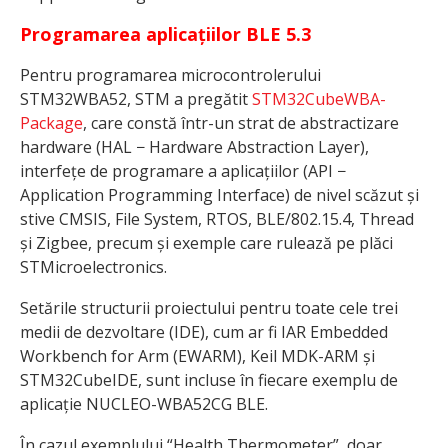
Programarea aplicațiilor BLE 5.3
Pentru programarea microcontrolerului
STM32WBA52, STM a pregătit
STM32CubeWBA-
Package
, care constă într-un strat de abstractizare
hardware (HAL − Hardware Abstraction Layer),
interfețe de programare a aplicațiilor (API −
Application Programming Interface) de nivel scăzut și
stive CMSIS, File System, RTOS, BLE/802.15.4, Thread
și Zigbee, precum și exemple care rulează pe plăci
STMicroelectronics.
Setările structurii proiectului pentru toate cele trei
medii de dezvoltare (IDE), cum ar fi IAR Embedded
Workbench for Arm (EWARM), Keil MDK-ARM și
STM32CubeIDE, sunt incluse în fiecare exemplu de
aplicație NUCLEO-WBA52CG BLE.
În cazul exemplului “Health Thermometer”, doar