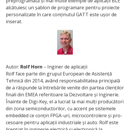
preprogramată și mai multe exemple de aplicații BLE
alcătuiesc un șablon de programare pentru proiecte
personalizate în care conținutul GATT este ușor de
inserat.
Autor:
Rolf Horn
– Inginer de aplicații
Rolf face parte din grupul European de Asistență
Tehnică din 2014, având respon­sa­bi­li­tatea principală
de a răspunde la întrebările venite din partea clienților
finali din EMEA referitoare la Dezvoltare și Inginerie.
Înainte de Digi-Key, el a lucrat la mai mulți producători
din zona semiconductorilor, cu accent pe sistemele
embedded ce conțin FPGA-uri, microcontrolere și pro­
cesoare pentru aplicații industriale și auto. Rolf este
licențiat în inginerie electrică și electronică la