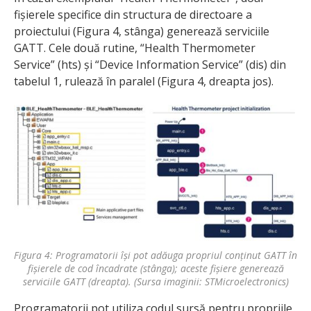
fișierele specifice din structura de directoare a
proiectului (Figura 4, stânga) generează serviciile
GATT. Cele două rutine, “Health Thermometer
Service” (hts) și “Device Information Service” (dis) din
tabelul 1, rulează în paralel (Figura 4, dreapta jos).
Figura 4: Programatorii își pot adăuga propriul conținut GATT în
fișierele de cod încadrate (stânga); aceste fișiere generează
serviciile GATT (dreapta). (Sursa imaginii: STMicroelectronics)
Programatorii pot utiliza codul sursă pentru propriile