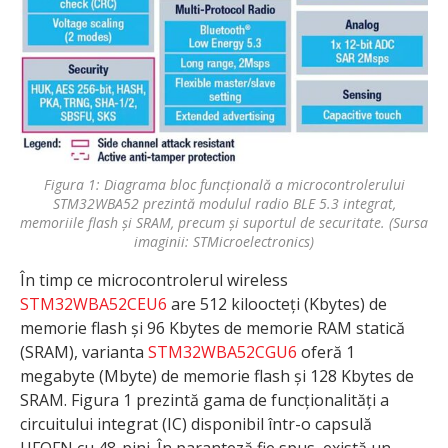
Figura 1: Diagrama bloc funcțională a microcontrolerului
STM32WBA52 prezintă modulul radio BLE 5.3 integrat,
memoriile flash și SRAM, precum și suportul de securitate. (Sursa
imaginii: STMicroelectronics)
În timp ce microcontrolerul wireless
STM32WBA52CEU6
are 512 kiloocteți (Kbytes) de
memorie flash și 96 Kbytes de memorie RAM statică
(SRAM), varianta
STM32WBA52CGU6
oferă 1
megabyte (Mbyte) de memorie flash și 128 Kbytes de
SRAM. Figura 1 prezintă gama de funcționalități a
circuitului integrat (IC) disponibil într-o capsulă